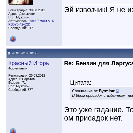
________________
Эй извозчик! Я не и
Регистрация: 30.08.2012
Адрес: Дзержинск
Пол: Мужской
Автомобиль:
Люкс 7 мест V16;
RS0Y5-42-02D
Сообщений: 517
28.01.2019, 18:58
Красный Игорь
Re: Бензин для Ларгуса
Форумчанин
Регистрация: 25.09.2012
Адрес: г. Саратов
Цитата:
Возраст: 71
Пол: Мужской
Сообщений: 677
Сообщение от
Byrmistr
В 95ом присадок с избытком, п
Это уже гадание. То
ом присадок нет.