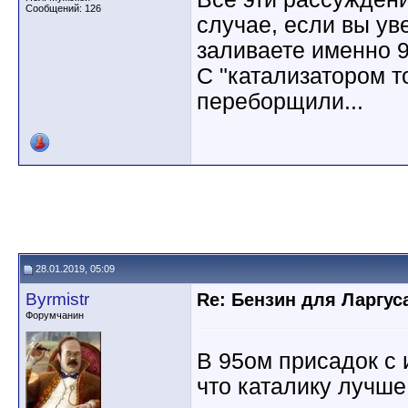
Сообщений: 126
случае, если вы ув
заливаете именно 
С "катализатором т
переборщили...
28.01.2019, 05:09
Byrmistr
Re: Бензин для Ларгуса
Форумчанин
В 95ом присадок с 
что каталику лучше