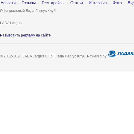
Новости
·
Отзывы
·
Тест-драйвы
·
Статьи
·
Интервью
·
Фото
·
Ви
Официальный Лада Ларгус Клуб
LADA Largus
Разместить рекламу на сайте
© 2012-2020 LADA Largus Club | Лада Ларгус Клуб. Powered by