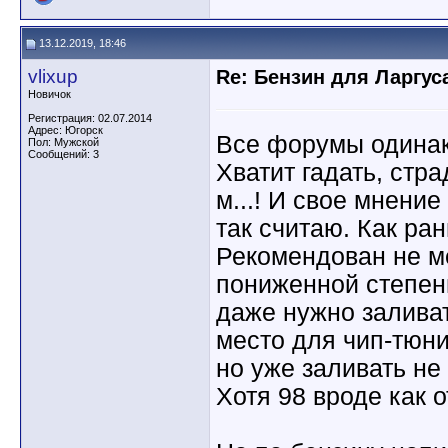
13.12.2019, 18:46
vlixup
Re: Бензин для Ларгуса
Новичок
Регистрация: 02.07.2014
Адрес: Югорск
Все форумы одинак
Пол: Мужской
Сообщений: 3
Хватит гадать, стра
м...! И свое мнение
так считаю. Как р
Рекомендован не ме
пониженной степен
даже нужно заливать
место для чип-тюни
но уже заливать не 
Хотя 98 вроде как 