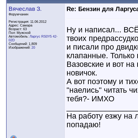
Вячеслав З.
Re: Бензин для Ларгуса
Форумчанин
Регистрация: 11.06.2012
Адрес: Самара
Ну и написал... ВС
Возраст: 63
Пол: Мужской
твоих предрассудко
Автомобиль:
Ларгус RS0Y5 42-
02D
Сообщений: 1,809
и писали про двид
Изображений:
20
клапанные. Только 
Вазовские и вот на 
новичок.
А вот поэтому и ти
"наелись" читать чи
тебя?- ИМХО
________________
На работу езжу на 
попадаю!