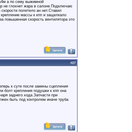
 к4м а по сему выжимной
ор не глохнет жара в салоне.Подключаю
 скорости полетело ан нет.Ставил
и крепление массы к кпп и защелкало
 за повышенная скорость вентилятора это
#
27
еперь к суте после замены сцепления
и болт крепления подушки к кпп она
наря заднего хода.Запчасти при
лжен быть под контролем иначе труба