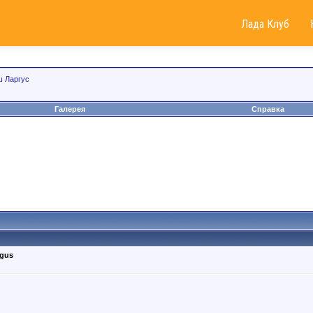
Лада Клуб
 Ларгус
Галерея
Справка
rgus