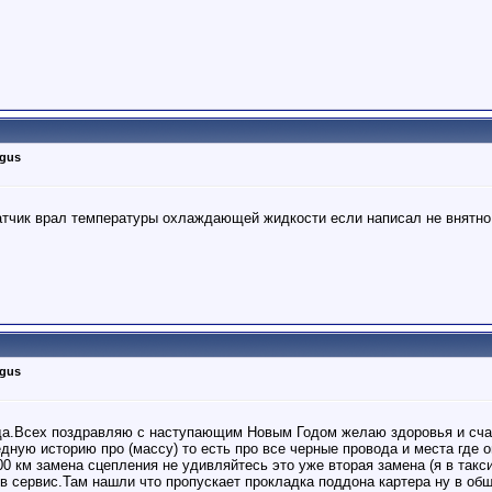
rgus
атчик врал температуры охлаждающей жидкости если написал не внятно
rgus
ода.Всех поздравляю с наступающим Новым Годом желаю здоровья и сча
ую историю про (массу) то есть про все черные провода и места где он
0 км замена сцепления не удивляйтесь это уже вторая замена (я в такси
в сервис.Там нашли что пропускает прокладка поддона картера ну в общ