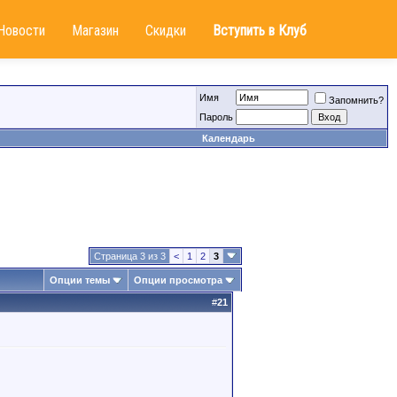
Новости
Магазин
Скидки
Вступить в Клуб
Имя
Запомнить?
Пароль
Календарь
Страница 3 из 3
<
1
2
3
Опции темы
Опции просмотра
#
21