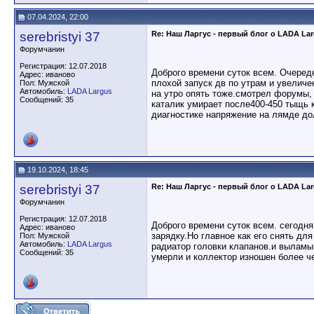
07.04.2024, 22:00
serebristyi 37
Re: Наш Ларгус - первый блог о LADA La
Форумчанин
Регистрация: 12.07.2018
Доброго времени суток всем. Очеред
Адрес: иваново
плохой запуск дв по утрам и увелич
Пол: Мужской
Автомобиль:
LADA Largus
на утро опять тоже.смотрел форумы, 
Сообщений: 35
каталик умирает после400-450 тыщь 
диагностике напряжение на лямде до
19.10.2024, 18:45
serebristyi 37
Re: Наш Ларгус - первый блог о LADA La
Форумчанин
Регистрация: 12.07.2018
Доброго времени суток всем. сегодня
Адрес: иваново
зарядку.Но главное как его снять дл
Пол: Мужской
Автомобиль:
LADA Largus
радиатор головки клапанов.и выламы
Сообщений: 35
умерли и коллектор изношен более ч