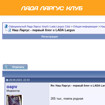
Официальный Лада Ларгус Клуб | Lada Largus Club
>
Общая информация
>
Наш
Наш Ларгус - первый блог о LADA Largus
Регистрация
28.09.2023, 22:33
oapv
Re: Наш Ларгус - первый блог о LADA La
Модератор
265 тыс, помпа родная