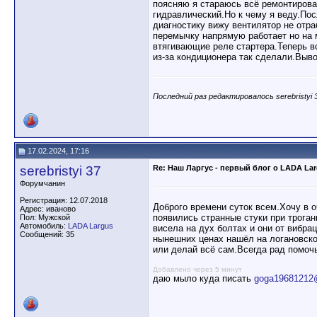
поясняю я стараюсь всё ремонтироват
гидравлический.Но к чему я веду.По
диагностику вижу вентилятор не отр
перемычку напрямую работает но на м
втягивающие реле стартера.Теперь вс
из-за кондиционера так сделали.Выво
Последний раз редактировалось serebristyi 3
17.02.2024, 17:16
serebristyi 37
Re: Наш Ларгус - первый блог о LADA La
Форумчанин
Регистрация: 12.07.2018
Доброго времени суток всем.Хочу в о
Адрес: иваново
появились странные стуки при трога
Пол: Мужской
Автомобиль:
LADA Largus
висела на дух болтах и они от вибр
Сообщений: 35
нынешних ценах нашёл на логановско
или делай всё сам.Всегда рад помоч
Добавлено через 5 минут
даю мыло куда писать
goga19681212@