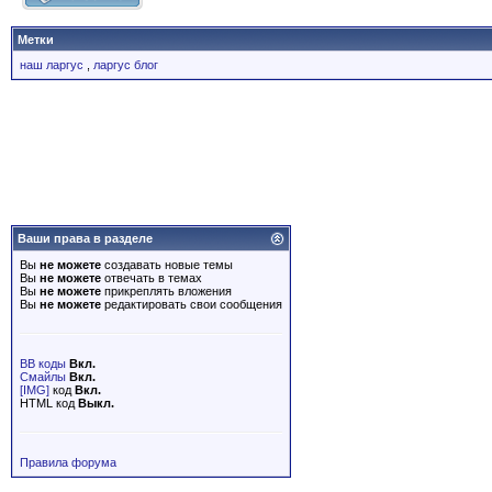
Метки
наш ларгус
,
ларгус блог
Ваши права в разделе
Вы
не можете
создавать новые темы
Вы
не можете
отвечать в темах
Вы
не можете
прикреплять вложения
Вы
не можете
редактировать свои сообщения
BB коды
Вкл.
Смайлы
Вкл.
[IMG]
код
Вкл.
HTML код
Выкл.
Правила форума