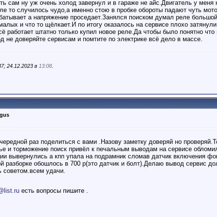
ь сам ну уж очень холод завернул и в гараже не айс.Двигатель у меня
сле то случилось чудо,а именно стою в пробке обороты падают чуть мот
абатывает а напряжение проседает.Занялся поиском думал реле большой
алых и что то щёлкает.И по итогу оказалось на сервисе плохо затянул
ё работает штатно только купил новое реле.Да чтобы было понятно что
д не доверяйте сервисам и помтите по электрике всё дело в массе.
7; 24.12.2023 в
13:08
.
rgus
чередной раз поделиться с вами .Назову заметку доверяй но проверяй.Т
нье и торможение поиск привёл к печальным выводам на сервисе обломил
ации вывернулись а кпп упала на подрамник сломав датчик включения фо
й разборке обошлось в 700 р(это датчик и болт).Делаю вывод сервис до
ь советом.всем удачи.
list.ru
есть вопросы пишите .