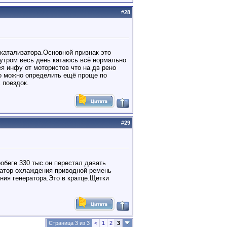
#
28
катализатора.Основной признак это
 утром весь день катаюсь всё нормально
я инфу от мотористов что на дв рено
Но можно определить ещё проще по
 поездок.
#
29
обеге 330 тыс.он перестал давать
диатор охлаждения приводной ремень
ния генератора.Это в кратце.Щетки
Страница 3 из 3
<
1
2
3