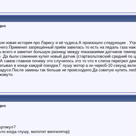
rgus
ня новая история про Ларису и её чудеса.А произошло следующее . Утр
ичего.Применил запрещённый приём завелась то есть на педаль газа на
ы всего и заметил большую разницу между показаниями датчиков темпер
.Да были сомнения купил новый датчик (стартвольтовский средний по це
 А самое главное почему это случилось это то что я слегка перегрел дв
атывал в конце каждой поездки.Г лушу мотор а он через5-10 секунд вкл
градусе.После замены так больше не происходило.Да советую купить лю
комуто.
rgus
Артикул?
что когда глушу, молотит вентилятор)