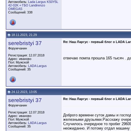
Автомобиль:
Lada Largus KS0Y5L
42-02K + ГБО Landirenzo
OMEGAS
Сообщений: 338
18.11.2023, 21:29
serebristyi 37
Re: Наш Ларгус - первый блог о LADA La
Форумчанин
Регистрация: 12.07.2018
отвечаю помпа прошла 165 тысяч . д
Адрес: иваново
Пол: Мужской
Автомобиль:
LADA Largus
Сообщений: 35
24.12.2023, 13:05
serebristyi 37
Re: Наш Ларгус - первый блог о LADA La
Форумчанин
Регистрация: 12.07.2018
Доброго времени суток дамы и госп
Адрес: иваново
железными друзьями.Расскажу очередн
Пол: Мужской
Автомобиль:
LADA Largus
Случилось очередное то пробег 29600
Сообщений: 35
неожиданно. И потому отдал машину 