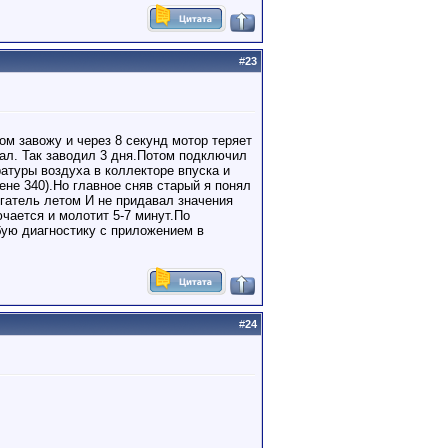
#
23
ом завожу и через 8 секунд мотор теряет
жал. Так заводил 3 дня.Потом подключил
атуры воздуха в коллекторе впуска и
не 340).Но главное сняв старый я понял
игатель летом И не придавал значения
ючается и молотит 5-7 минут.По
бую диагностику с приложением в
#
24