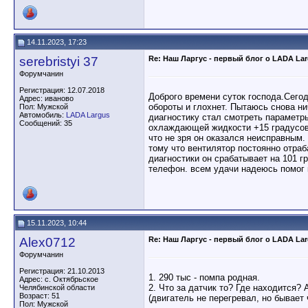
14.11.2023, 17:23
serebristyi 37
Re: Наш Ларгус - первый блог о LADA La
Форумчанин
Регистрация: 12.07.2018
Доброго времени суток господа.Сегод
Адрес: иваново
обороты и глохнет. Пытаюсь снова н
Пол: Мужской
Автомобиль:
LADA Largus
диагностику стал смотреть параметр
Сообщений: 35
охлаждающей жидкости +15 градусов 
что не зря он оказался неисправным.
тому что вентилятор постоянно отраб
диагностики он срабатывает на 101 
телефон. всем удачи надеюсь помог 
15.11.2023, 10:44
Alex0712
Re: Наш Ларгус - первый блог о LADA La
Форумчанин
Регистрация: 21.10.2013
1. 290 тыс - помпа родная.
Адрес: с. Октябрьское
2. Что за датчик то? Где находится? 
Челябинской области
Возраст: 51
(двигатель не перегревал, но бывает 
Пол: Мужской