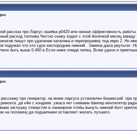
rgus
ной рассказ про Ларгус ошибка р0420 или низкая эффективность работы 
енный расход топлива.Честно скажу ездил с этой болячкой месяц заведу
многие пишут про удаление каталика и перепрошивку под евро 2. Но име
км подумал что это сдох кислородник нижний . Замена дала реультат .
лжно быть выше 0.450 в.Если ниже лямде пипец. Всем удачи и приятных
rgus
 расскажу про генератор .на моем ларгусе установлен бошевский .при пр
я ремонта. дв к4м с кондеем .ужаса нет снимаем бампер вентилятор ра
ваем заглушку отверстия в ланжироне чтобы вынуть нижний болт крепле
ем на половину.да подшипники оставляют желать лучшего.