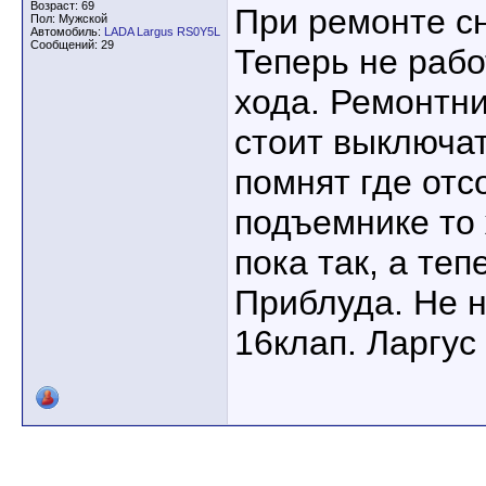
Возраст: 69
При ремонте с
Пол: Мужской
Автомобиль:
LADA Largus RS0Y5L
Сообщений: 29
Теперь не рабо
хода. Ремонтни
стоит выключа
помнят где отс
подъемнике то
пока так, а теп
Приблуда. Не 
16клап. Ларгус 