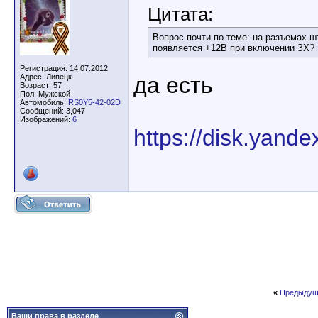
Цитата:
Вопрос почти по теме: на разъемах ш
появляется +12В при включении ЗХ?
Регистрация: 14.07.2012
Адрес: Липецк
да есть
Возраст: 57
Пол: Мужской
Автомобиль:
RS0Y5-42-02D
Сообщений: 3,047
Изображений:
6
https://disk.yan
«
Предыдущ
Ваши права в разделе