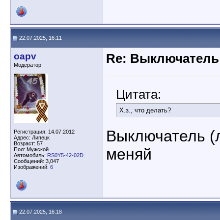
22.07.2025, 16:11
oapv
Re: Выключатель 
Модератор
Цитата:
Х.з., что делать?
Выключатель (
Регистрация: 14.07.2012
Адрес: Липецк
Возраст: 57
меняй
Пол: Мужской
Автомобиль:
RS0Y5-42-02D
Сообщений: 3,047
Изображений:
6
22.07.2025, 16:18