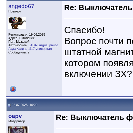
angedo67
Re: Выключатель 
Новичок
Спасибо!
Регистрация: 19.06.2025
Вопрос почти п
Адрес: Смоленск
Пол: Мужской
Автомобиль:
LADA Largus, ранее
штатной магнит
Лада Калина 1117 универсал
Сообщений: 2
котором появля
включении ЗХ?
22.07.2025, 16:29
oapv
Re: Выключатель фо
Модератор