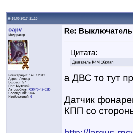
18.05.2017, 21:10
oapv
Re: Выключатель 
Модератор
Цитата:
Двигатель К4М 16клап
а ДВС то тут п
Регистрация: 14.07.2012
Адрес: Липецк
Возраст: 57
Пол: Мужской
Автомобиль:
RS0Y5-42-02D
Сообщений: 3,047
Датчик фонаре
Изображений:
6
КПП со стороны
http://largus-mc