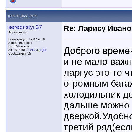
05.06.2022, 19:59
serebristyi 37
Re: Ларису Ивано
Форумчанин
Регистрация: 12.07.2018
Адрес: иваново
Пол: Мужской
Доброго време
Автомобиль:
LADA Largus
Сообщений: 35
и не мало важ
ларгус это то ч
огромным бага
холодильник до
дальше можно 
дверкой.Удобно
третий ряд(есл