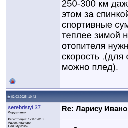
250-300 км да
этом за спинко
спортивные су
теплее зимой н
отопителя нужн
скорость .(для
можно плед).
02.03.2025, 10:42
serebristyi 37
Re: Ларису Ивано
Форумчанин
Регистрация: 12.07.2018
Адрес: иваново
Пол: Мужской