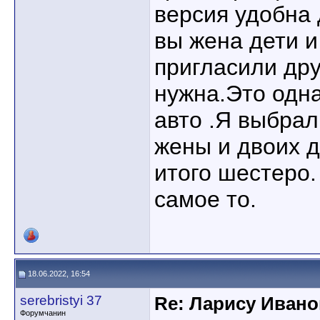
версия удобна 
вы жена дети и
пригласили др
нужна.Это одн
авто .Я выбрал
жены и двоих 
итого шестеро.
самое то.
18.06.2022, 16:54
serebristyi 37
Re: Ларису Ивано
Форумчанин