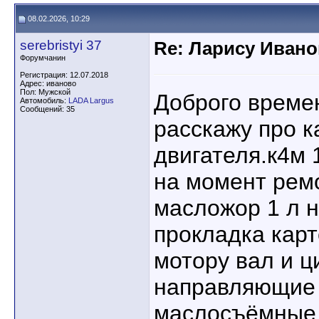
08.02.2026, 10:29
serebristyi 37
Re: Ларису Ивано
Форумчанин
Регистрация: 12.07.2018
Адрес: иваново
Пол: Мужской
Доброго времен
Автомобиль:
LADA Largus
Сообщений: 35
расскажу про 
двигателя.к4м 
на момент рем
масложор 1 л н
прокладка карт
мотору вал и 
направляющие 
маслосъёмные 