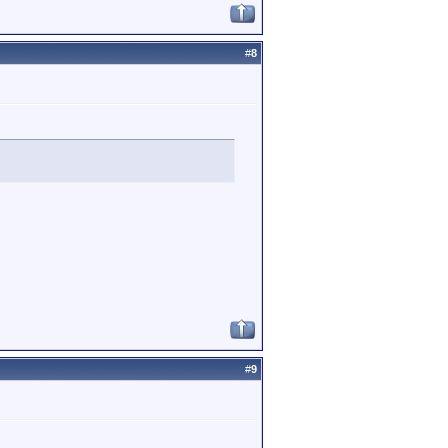
#
8
#
9