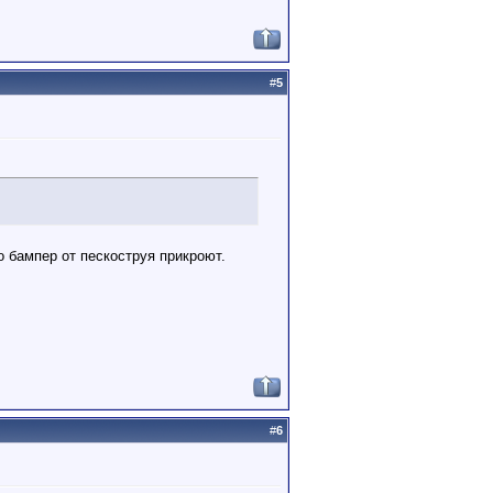
#
5
о бампер от пескоструя прикроют.
#
6