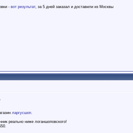
овки -
вот результат
, за 5 дней заказал и доставили из Москвы
?
агазин
ларгусшоп
.
енник реально ниже логаншоповского!
650.