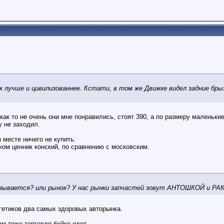
к лучше и цивилизованнее. Кстати, в том же Движке видел задние брызг
 как то не очень они мне понравились, стоят 390, а по размеру маленьки
у не заходил.
месте ничего не купить.
ском ценник конский, по сравнению с московским.
азывается? или рынок? У нас рынки запчастей зовут АНТОШКОЙ и РАК
ргетиков два самых здоровых авторынка.
ам тоже торговля бойко идет.