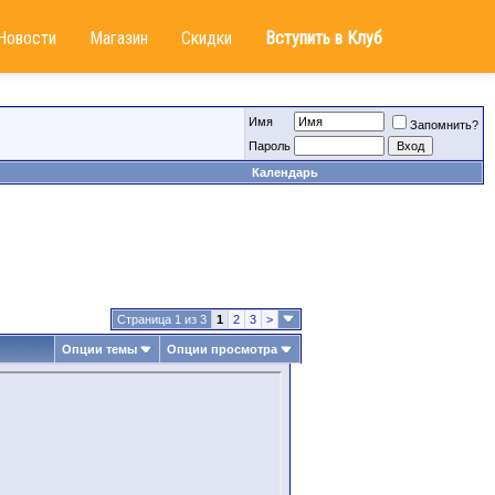
Новости
Магазин
Скидки
Вступить в Клуб
Имя
Запомнить?
Пароль
Календарь
Страница 1 из 3
1
2
3
>
Опции темы
Опции просмотра