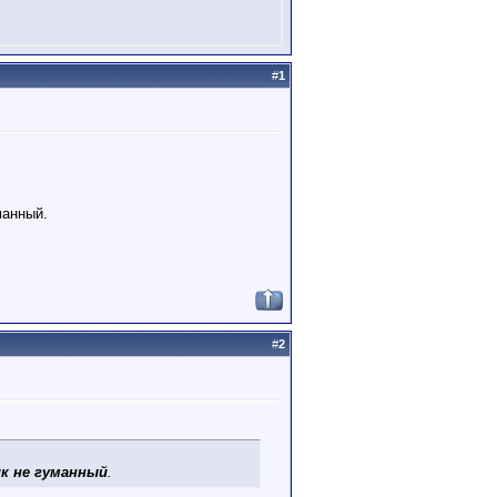
#
1
манный.
#
2
ик не гуманный
.