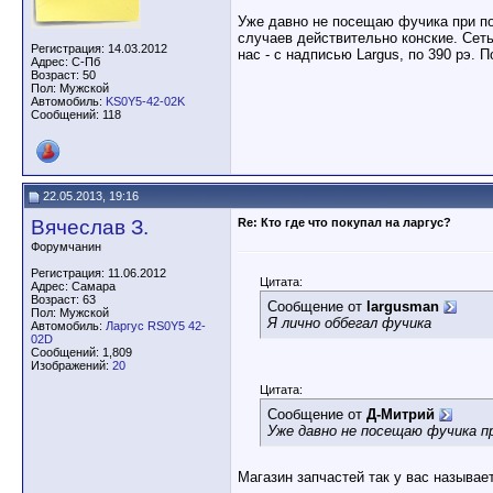
Уже давно не посещаю фучика при пои
случаев действительно конские. Сеть
Регистрация: 14.03.2012
нас - с надписью Largus, по 390 рэ. 
Адрес: С-Пб
Возраст: 50
Пол: Мужской
Автомобиль:
KS0Y5-42-02K
Сообщений: 118
22.05.2013, 19:16
Вячеслав З.
Re: Кто где что покупал на ларгус?
Форумчанин
Регистрация: 11.06.2012
Цитата:
Адрес: Самара
Возраст: 63
Сообщение от
largusman
Пол: Мужской
Я лично оббегал фучика
Автомобиль:
Ларгус RS0Y5 42-
02D
Сообщений: 1,809
Изображений:
20
Цитата:
Сообщение от
Д-Митрий
Уже давно не посещаю фучика пр
Магазин запчастей так у вас называ