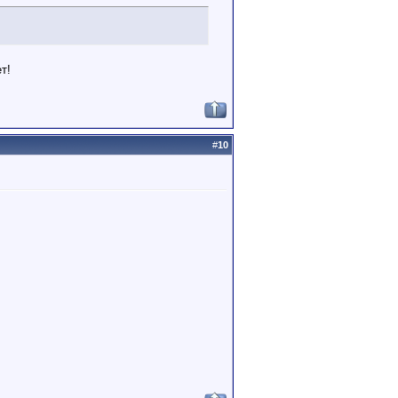
т!
#
10