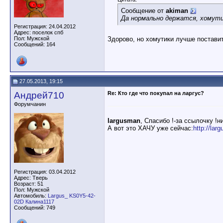
Сообщение от
akiman
Да нормально держатся, хомутик
Регистрация: 24.04.2012
Адрес: поселок спб
Пол: Мужской
Здорово, но хомутики лучше поставит
Сообщений: 164
27.05.2013, 19:15
Андрей710
Re: Кто где что покупал на ларгус?
Форумчанин
largusman
, Спасибо !-за ссылочку !
А вот это ХАЧУ уже сейчас:
http://lar
Регистрация: 03.04.2012
Адрес: Тверь
Возраст: 51
Пол: Мужской
Автомобиль:
Largus_ KS0Y5-42-
02D Калина1117
Сообщений: 749