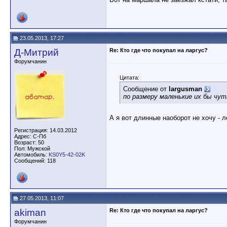
23.05.2013, 17:27
Д-Митрий
Re: Кто где что покупал на ларгус?
Форумчанин
Цитата:
Сообщение от
largusman
по размеру маленькие их бы чут
А я вот длинные наоборот не хочу - л
Регистрация: 14.03.2012
Адрес: С-Пб
Возраст: 50
Пол: Мужской
Автомобиль:
KS0Y5-42-02K
Сообщений: 118
27.05.2013, 11:07
akiman
Re: Кто где что покупал на ларгус?
Форумчанин