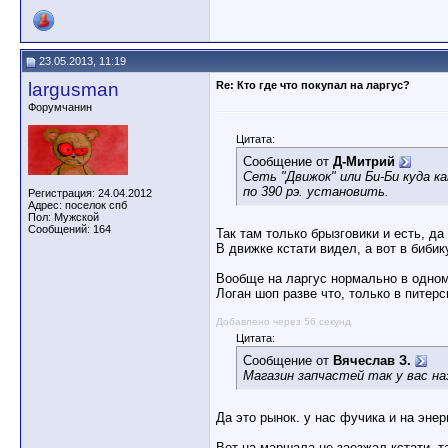
23.05.2013, 11:19
largusman
Re: Кто где что покупал на ларгус?
Форумчанин
Цитата:
Сообщение от
Д-Митрий
Сеть "Движок" или Би-Би куда ка
по 390 рэ. установить.
Регистрация: 24.04.2012
Адрес: поселок спб
Пол: Мужской
Сообщений: 164
Так там только брызговики и есть, да
В движке кстати видел, а вот в бибик
Вообще на ларгус нормально в одном 
Логан шоп разве что, только в питер
Добавлено через 56 секунд
Цитата:
Сообщение от
Вячеслав З.
Магазин запчастей так у вас н
Да это рынок. у нас фучика и на эне
Вот на маршала не заезжал кстати, т