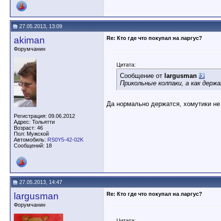
27.05.2013, 13:09
akiman
Re: Кто где что покупал на ларгус?
Форумчанин
Цитата:
Сообщение от
largusman
Прикольные колпаки, а как держ
Да нормально держатся, хомутики не 
Регистрация: 09.06.2012
Адрес: Тольятти
Возраст: 46
Пол: Мужской
Автомобиль:
RS0Y5-42-02K
Сообщений: 18
27.05.2013, 14:47
largusman
Re: Кто где что покупал на ларгус?
Форумчанин
Цитата: