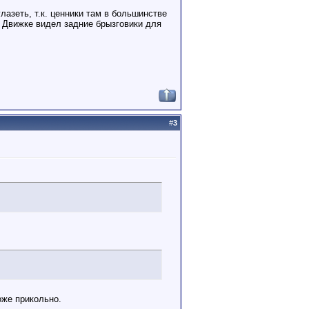
лазеть, т.к. ценники там в большинстве
е Движке видел задние брызговики для
#
3
оже прикольно.