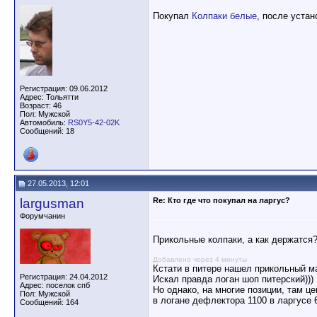
Покупал
Колпаки белые
, после устан
Регистрация: 09.06.2012
Адрес: Тольятти
Возраст: 46
Пол: Мужской
Автомобиль:
RS0Y5-42-02K
Сообщений: 18
27.05.2013, 12:01
largusman
Re: Кто где что покупал на ларгус?
Форумчанин
Прикольные колпаки, а как держатся
Добавлено через 4 минуты
Кстати в питере нашел прикольный м
Регистрация: 24.04.2012
Искал правда логан шоп питерский)))
Адрес: поселок спб
Но однако, на многие позиции, там ц
Пол: Мужской
в логане дефлектора 1100 в ларгусе 
Сообщений: 164