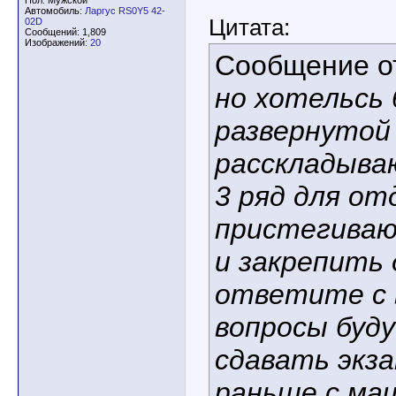
Пол: Мужской
Автомобиль:
Ларгус RS0Y5 42-
Цитата:
02D
Сообщений: 1,809
Изображений:
20
Сообщение 
но хотельсь 
развернутой
расскладыва
3 ряд для от
пристегиваю
и закрепить 
ответите с 
вопросы буду
сдавать экза
раньше с ма