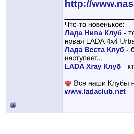
http://www.nas
____________
Что-то новенькое:
Лада Нива Клуб
- т
новая LADA 4x4 Urba
Лада Веста Клуб
- 
наступает...
LADA Xray Клуб
- к
Все наши Клубы н
www.ladaclub.net