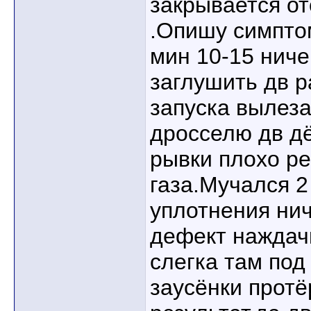
закрывается о
.Опишу симпто
мин 10-15 ниче
заглушить дв 
запуска вылеза
дросселю дв дё
рывки плохо ре
газа.Мучался 2
уплотнения нич
дефект наждачк
слегка там под
заусёнки протё