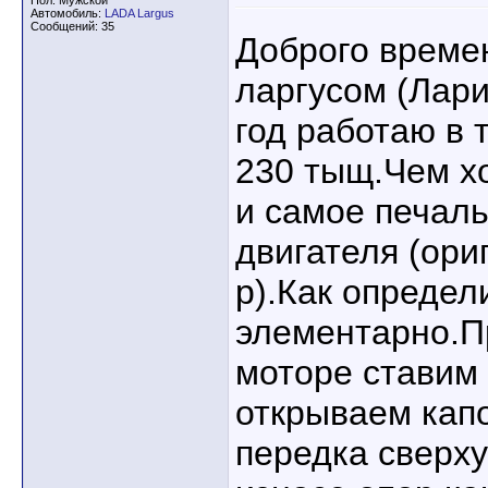
Пол: Мужской
Автомобиль:
LADA Largus
Сообщений: 35
Доброго време
ларгусом (Лар
год работаю в т
230 тыщ.Чем х
и самое печаль
двигателя (ори
р).Как определ
элементарно.
моторе ставим 
открываем капо
передка сверху