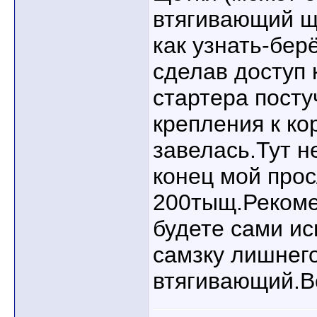
втягивающий щё
как узнать-бер
сделав доступ 
стартера посту
крепления к ко
завелась.Тут н
конец мой про
200тыщ.Рекоме
будете сами и
самзку лишнего
втягивающий.В