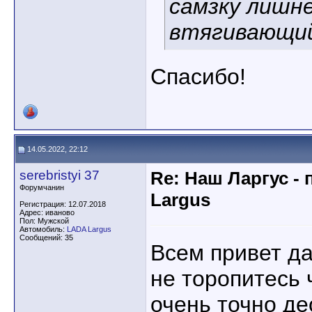
самзку лишне
втягивающий
Спасибо!
14.05.2022, 22:12
serebristyi 37
Re: Наш Ларгус -
Форумчанин
Largus
Регистрация: 12.07.2018
Адрес: иваново
Пол: Мужской
Автомобиль:
LADA Largus
Сообщений: 35
Всем привет д
не торопитесь 
очень точно де