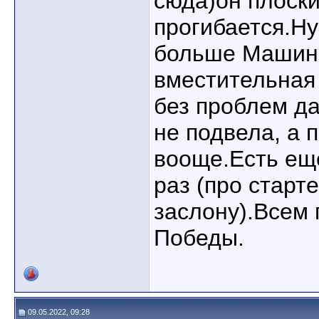
сюда)он плоски
прогибается.Ну
больше Машин
вместительная
без проблем д
не подвела, а 
вооще.Есть ещё
раз (про старт
заслону).Всем 
Победы.
09.05.2022, 09:28