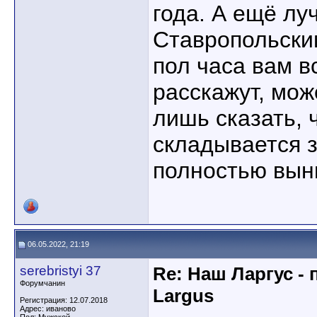
года. А ещё лу
Ставропольски
пол часа вам в
расскажут, мож
лишь сказать, 
складывается за
полностью вын
06.05.2022, 21:19
serebristyi 37
Re: Наш Ларгус -
Форумчанин
Largus
Регистрация: 12.07.2018
Адрес: иваново