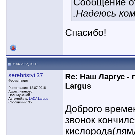
Сообщение 
.Надеюсь ком
Спасибо!
03.06.2022, 00:11
serebristyi 37
Re: Наш Ларгус -
Форумчанин
Largus
Регистрация: 12.07.2018
Адрес: иваново
Пол: Мужской
Автомобиль:
LADA Largus
Сообщений: 35
Доброго времен
звонок кончилс
кислорода(лям