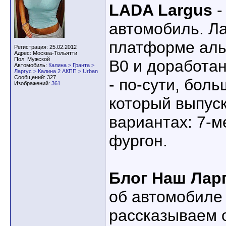
LADA Largus
-
автомобиль. Ла
платформе аль
Регистрация: 25.02.2012
Адрес: Москва-Тольятти
Пол: Мужской
B0 и доработа
Автомобиль:
Калина > Гранта >
Ларгус > Калина 2 АКПП > Urban
Сообщений: 327
- по-сути, бол
Изображений:
361
который выпус
вариантах: 7-м
фургон.
Блог Наш Лар
об автомобиле
рассказываем 