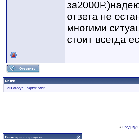
за2000Р.)надею
ответа не оста
многими ситуа
стоит всегда е
Метки
наш ларгус
,
ларгус блог
«
Предыдущ
Ваши права в разделе