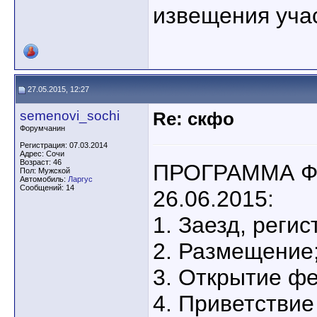
извещения уча
27.05.2015, 12:27
semenovi_sochi
Re: скфо
Форумчанин
Регистрация: 07.03.2014
Адрес: Сочи
Возраст: 46
ПРОГРАММА Ф
Пол: Мужской
Автомобиль:
Ларгус
Сообщений: 14
26.06.2015:
1. Заезд, реги
2. Размещение
3. Открытие фе
4. Приветствие