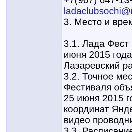
+7(967) 647-13-
ladaclubsochi@m
3. Место и вре
3.1. Лада Фест
июня 2015 года
Лазаревский ра
3.2. Точное ме
Фестиваля объ
25 июня 2015 г
координат Яндек
видео проводн
3.3. Расписани