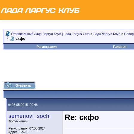
Официальный Лада Ларгус Клуб | Lada Largus Club
>
Лада Ларгус Клуб
>
Север
скфо
Регистрация
Галерея
08.05.2015, 09:48
semenovi_sochi
Re: скфо
Форумчанин
Регистрация: 07.03.2014
Адрес: Сочи