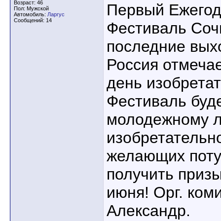
Возраст: 46
Первый Ежегод
Пол: Мужской
Автомобиль:
Ларгус
Сообщений: 14
Фестиваль Сочи
последние вых
Россия отмеча
день изобретат
Фестиваль буде
молодежному л
изобретательн
желающих поту
получить призы
июня! Орг. ком
Александр.