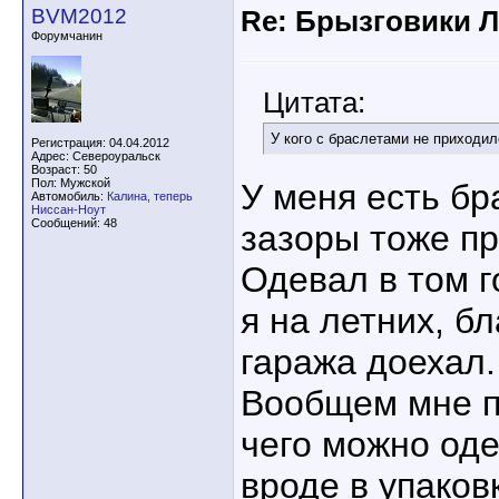
BVM2012
Re: Брызговики Л
Форумчанин
Цитата:
У кого с браслетами не приходи
Регистрация: 04.04.2012
Адрес: Североуральск
Возраст: 50
Пол: Мужской
У меня есть бр
Автомобиль:
Калина, теперь
Ниссан-Ноут
Сообщений: 48
зазоры тоже пр
Одевал в том г
я на летних, б
гаража доехал.
Вообщем мне п
чего можно оде
вроде в упаков