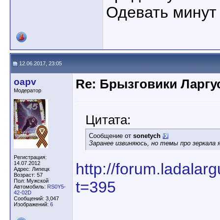
Одевать минут 
12.06.2017, 23:05
oapv
Re: Брызговики Ларгу
Модератор
Цитата:
Сообщение от
sonetych
Заранее извиняюсь, но темы про зеркала 
Регистрация:
14.07.2012
http://forum.ladala
Адрес: Липецк
Возраст: 57
Пол: Мужской
t=395
Автомобиль:
RS0Y5-
42-02D
Сообщений: 3,047
Изображений:
6