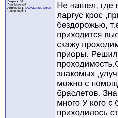
Возраст: 46
Не нашел, где 
Пол: Мужской
Автомобиль:
LADA Largus Cross
Сообщений: 1
ларгус крос ,п
бездорожью, т.
приходится вы
скажу проходи
приоры. Решил
проходимость.
знакомых ,улу
можно с помощ
браслетов. Зна
много.У кого с
приходилось с