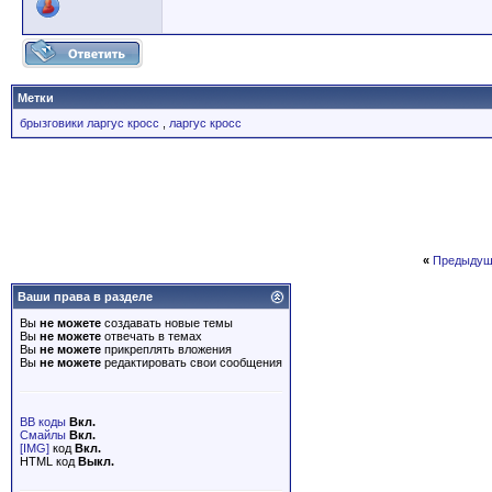
Метки
брызговики ларгус кросс
,
ларгус кросс
«
Предыдущ
Ваши права в разделе
Вы
не можете
создавать новые темы
Вы
не можете
отвечать в темах
Вы
не можете
прикреплять вложения
Вы
не можете
редактировать свои сообщения
BB коды
Вкл.
Смайлы
Вкл.
[IMG]
код
Вкл.
HTML код
Выкл.