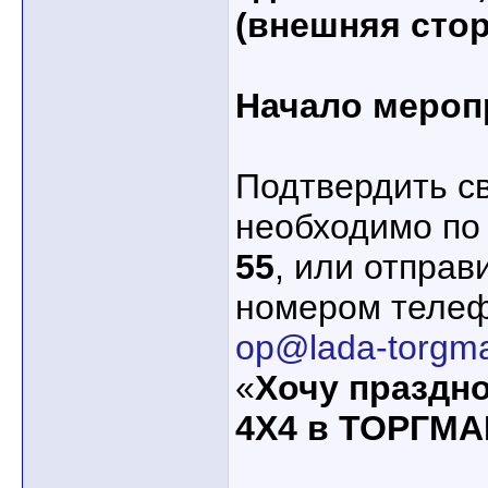
(внешняя стор
Начало меропр
Подтвердить с
необходимо по
55
, или отправ
номером телеф
op@lada-torgma
«
Хочу праздн
4X4 в ТОРГМ