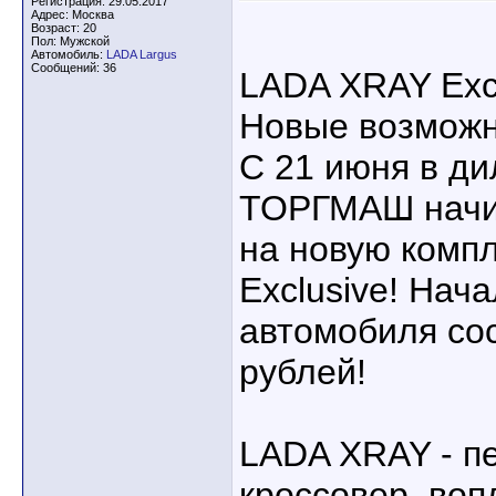
Регистрация: 29.05.2017
Адрес: Москва
Возраст: 20
Пол: Мужской
Автомобиль:
LADA Largus
Сообщений: 36
LADA XRAY Excl
Новые возмож
С 21 июня в д
ТОРГМАШ начин
на новую комп
Exclusive! Нач
автомобиля со
рублей!
LADA XRAY - п
кроссовер, воп