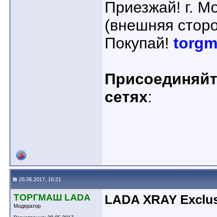
Приезжай! г. М
(внешняя сторо
Покупай!
torgm
Присоединяйте
сетях
:
26.06.2017, 16:21
ТОРГМАШ LADA
LADA XRAY Exclus
Модератор