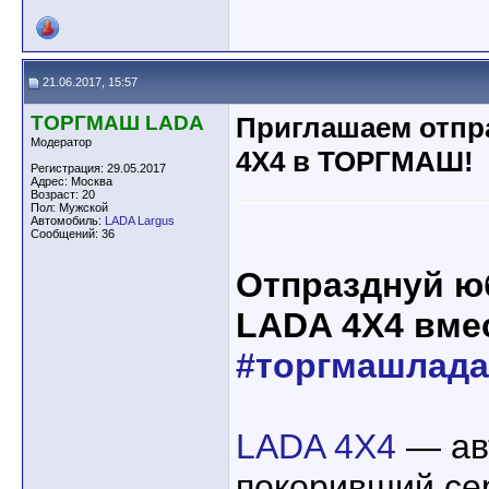
21.06.2017, 15:57
ТОРГМАШ LADA
Приглашаем отпр
Модератор
4X4 в ТОРГМАШ!
Регистрация: 29.05.2017
Адрес: Москва
Возраст: 20
Пол: Мужской
Автомобиль:
LADA Largus
Сообщений: 36
Отпразднуй 
LADA 4X4 вме
#торгмашлада
LADA 4X4
— ав
покоривший се