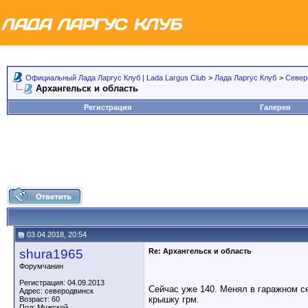
Официальный Лада Ларгус Клуб | Lada Largus Club
>
Лада Ларгус Клуб
>
Север
Архангельск и область
Регистрация
Галерея
03.04.2018, 20:54
shura1965
Re: Архангельск и область
Форумчанин
Регистрация: 04.09.2013
Сейчас уже 140. Менял в гаражном с
Адрес: северодвинск
крышку грм.
Возраст: 60
Пол: Мужской