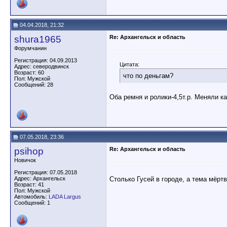
04.04.2018, 21:32
shura1965
Re: Архангельск и область
Форумчанин
Регистрация: 04.09.2013
Цитата:
Адрес: северодвинск
Возраст: 60
что по деньгам?
Пол: Мужской
Сообщений: 28
Оба ремня и ролики-4,5т.р. Меняли к
07.05.2018, 23:36
psihop
Re: Архангельск и область
Новичок
Регистрация: 07.05.2018
Столько Гусей в городе, а тема мёрт
Адрес: Архангельск
Возраст: 41
Пол: Мужской
Автомобиль:
LADA Largus
Сообщений: 1