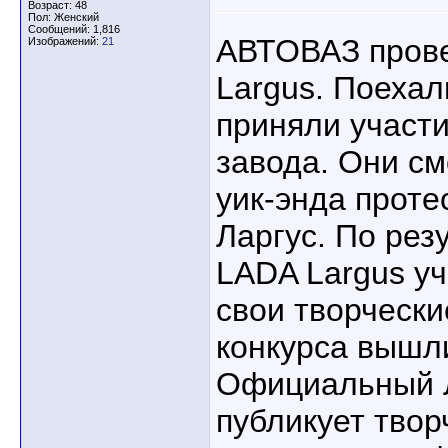
Возраст: 48
Пол: Женский
Сообщений: 1,816
АВТОВАЗ прове
Изображений:
21
Largus. Поехал
приняли участи
завода. Они см
уик-энда проте
Ларгус. По рез
LADA Largus у
свои творчески
конкурса вышли
Официальный Л
публикует твор