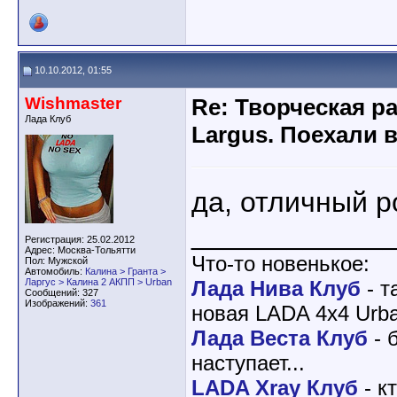
10.10.2012, 01:55
Wishmaster
Re: Творческая р
Лада Клуб
Largus. Поехали 
да, отличный р
____________
Регистрация: 25.02.2012
Адрес: Москва-Тольятти
Что-то новенькое:
Пол: Мужской
Автомобиль:
Калина > Гранта >
Ларгус > Калина 2 АКПП > Urban
Лада Нива Клуб
- т
Сообщений: 327
Изображений:
361
новая LADA 4x4 Urba
Лада Веста Клуб
- 
наступает...
LADA Xray Клуб
- к