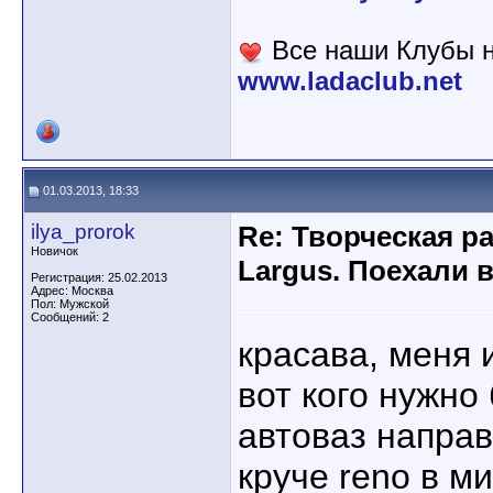
Все наши Клубы н
www.ladaclub.net
01.03.2013, 18:33
ilya_prorok
Re: Творческая р
Новичок
Largus. Поехали 
Регистрация: 25.02.2013
Адрес: Москва
Пол: Мужской
Сообщений: 2
красава, меня 
вот кого нужно
автоваз направ
круче reno в м