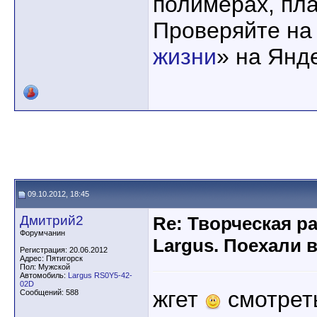
полимерах, пла
Проверяйте на
жизни
» на Янд
09.10.2012, 18:45
Дмитрий2
Re: Творческая р
Форумчанин
Largus. Поехали 
Регистрация: 20.06.2012
Адрес: Пятигорск
Пол: Мужской
Автомобиль:
Largus RS0Y5-42-
02D
жгет
смотрет
Сообщений: 588