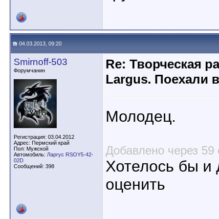
04.03.2013, 09:20
Smirnoff-503
Re: Творческая р
Форумчанин
Largus. Поехали 
Молодец.
Регистрация: 03.04.2012
Адрес: Пермский край
Добавлено через 59 
Пол: Мужской
Автомобиль:
Ларгус RSOY5-42-
02D
Хотелось бы и 
Сообщений: 398
оценить