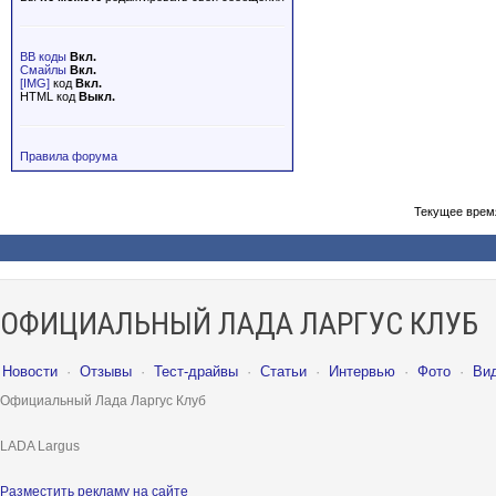
BB коды
Вкл.
Смайлы
Вкл.
[IMG]
код
Вкл.
HTML код
Выкл.
Правила форума
Текущее врем
ОФИЦИАЛЬНЫЙ ЛАДА ЛАРГУС КЛУБ
Новости
·
Отзывы
·
Тест-драйвы
·
Статьи
·
Интервью
·
Фото
·
Ви
Официальный Лада Ларгус Клуб
LADA Largus
Разместить рекламу на сайте