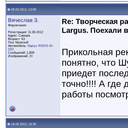
05.03.2013, 13:09
Вячеслав З.
Re: Творческая р
Форумчанин
Largus. Поехали 
Регистрация: 11.06.2012
Адрес: Самара
Возраст: 63
Пол: Мужской
Автомобиль:
Ларгус RS0Y5 42-
Прикольная ре
02D
Сообщений: 1,809
Изображений:
20
понятно, что Ш
приедет после
точно!!!! А где
работы посмот
18.09.2013, 19:38