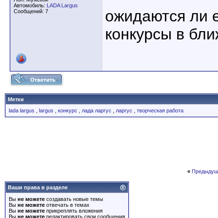
Автомобиль:
LADA Largus
ожидаются ли 
Сообщений: 7
конкурсы в бл
Метки
lada largus
,
largus
,
конкурс
,
лада ларгус
,
ларгус
,
творческая работа
«
Предыдущ
Ваши права в разделе
Вы
не можете
создавать новые темы
Вы
не можете
отвечать в темах
Вы
не можете
прикреплять вложения
Вы
не можете
редактировать свои сообщения