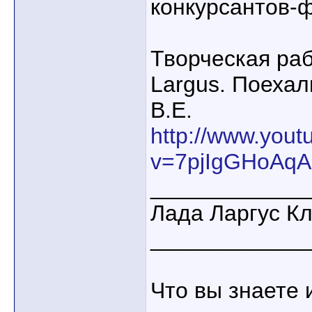
конкурсантов-
Творческая раб
Largus. Поеха
В.Е.
http://www.you
v=7pjIgGHoAqA
____________
Лада Ларгус К
____________
Что вы знаете 