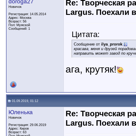
doroga27
Re: Творческая р
Новичок
Largus. Поехали 
Регистрация: 14.05.2014
Адрес: Москва
Возраст: 56
Пол: Мужской
Сообщений: 1
Цитата:
Сообщение от
ilya_prorok
красава
,
меня и друзей порадова
направить может завод по круче
ага, крутяк!
01.09.2019, 01:12
Юленька
Re: Творческая р
Новичок
Largus. Поехали 
Регистрация: 29.06.2019
Адрес: Киров
Возраст: 63
Пол: Мужской