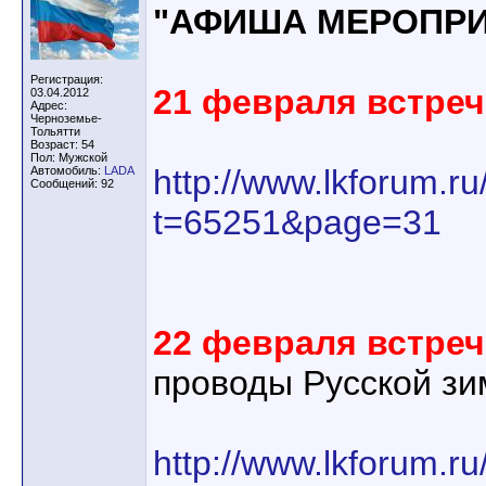
"АФИША МЕРОПРИ
Регистрация:
21 февраля встреч
03.04.2012
Адрес:
Черноземье-
Тольятти
Возраст: 54
Пол: Мужской
http://www.lkforum.r
Автомобиль:
LADA
Сообщений: 92
t=65251&page=31
22 февраля встреч
проводы Русской зи
http://www.lkforum.