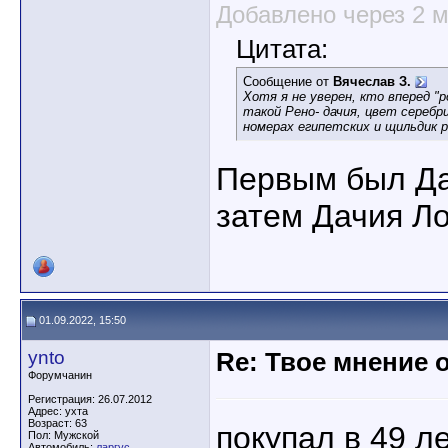
Добавлено через 2 
Цитата:
Сообщение от
Вячеслав З.
Хотя я не уверен, кто вперед "р
такой Рено- дачия, цвет серебр
номерах египетских и щильдик р
Первым был Да
затем Дачия Л
01.09.2022, 15:50
ynto
Re: Твое мнение 
Форумчанин
Регистрация: 26.07.2012
Адрес: ухта
Возраст: 63
покупал в 49 ле
Пол: Мужской
Автомобиль:
ларгус