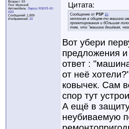
Возраст: 63
Цитата:
Пол: Мужской
Автомобиль:
Ларгус RS0Y5 42-
02D
Сообщение от
PSP
Сообщений: 1,809
неплохая в общем-то машина им
Изображений:
20
проектирования и бОльшая поло
тем, что "машина дешёвая, чег
Вот убери пер
предложения и 
ответ : "машин
от неё хотели?
ковычек. Сам в
спор тут устроил
А ещё в защит
неубиваемую по
ремонтопригод