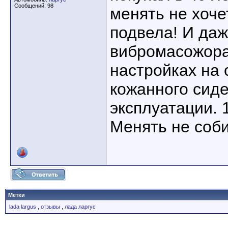
Сообщений: 98
менять не хоче
подвела! И даж
вибромасожора
настройках на 
кожанного сиде
эксплуатации. 
Менять не соб
Метки
lada largus
,
отзывы
,
лада ларгус