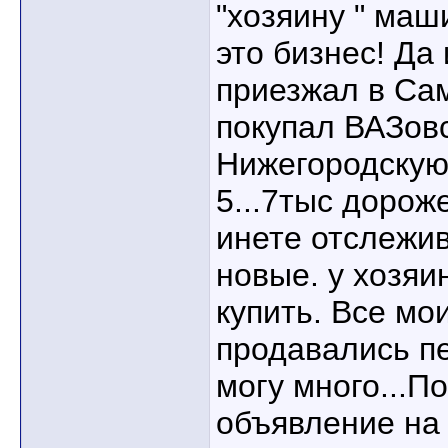
"хозяину " ма
это бизнес! Да и
приезжал в Са
покупал ВАЗовс
Нижегородскую
5...7тыс дорож
инете отслежи
новые. у хозяи
купить. Все м
продавались пе
могу много...П
объявление на