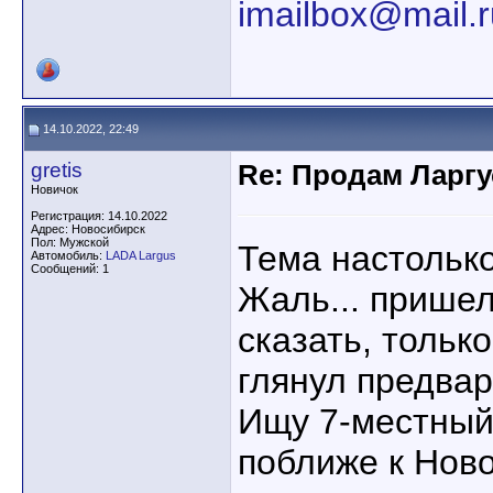
imailbox@mail.r
14.10.2022, 22:49
gretis
Re: Продам Ларгу
Новичок
Регистрация: 14.10.2022
Адрес: Новосибирск
Пол: Мужской
Тема настольк
Автомобиль:
LADA Largus
Сообщений: 1
Жаль... прише
сказать, тольк
глянул предвар
Ищу 7-местный
поближе к Нов