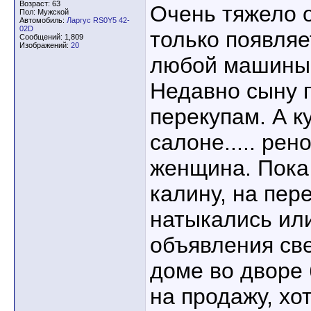
Возраст: 63
Очень тяжело о
Пол: Мужской
Автомобиль:
Ларгус RS0Y5 42-
02D
только появля
Сообщений: 1,809
Изображений:
20
любой машины, 
Недавно сыну 
перекупам. А к
салоне..... рен
женщина. Пока 
калину, на пер
натыкались или
объявления св
доме во двор
на продажу, хо