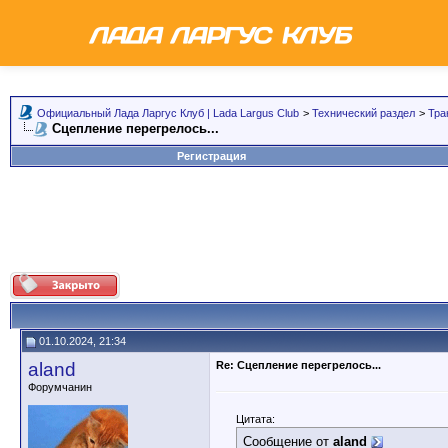
Официальный Лада Ларгус Клуб | Lada Largus Club
>
Технический раздел
>
Тра
Сцепление перегрелось...
Регистрация
01.10.2024, 21:34
aland
Re: Сцепление перегрелось...
Форумчанин
Цитата:
Сообщение от
aland