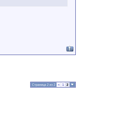
Страница 2 из 2
<
1
2