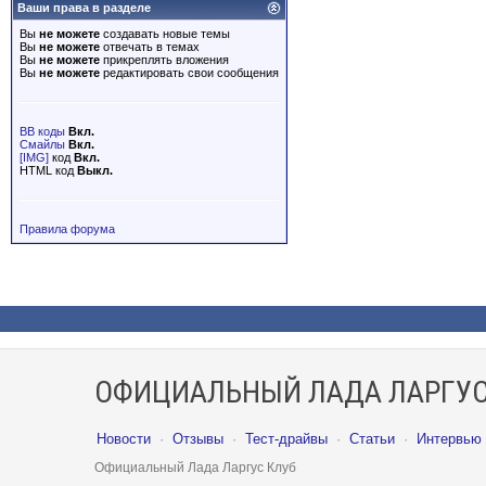
Ваши права в разделе
Вы
не можете
создавать новые темы
Вы
не можете
отвечать в темах
Вы
не можете
прикреплять вложения
Вы
не можете
редактировать свои сообщения
BB коды
Вкл.
Смайлы
Вкл.
[IMG]
код
Вкл.
HTML код
Выкл.
Правила форума
ОФИЦИАЛЬНЫЙ ЛАДА ЛАРГУС
Новости
·
Отзывы
·
Тест-драйвы
·
Статьи
·
Интервью
Официальный Лада Ларгус Клуб