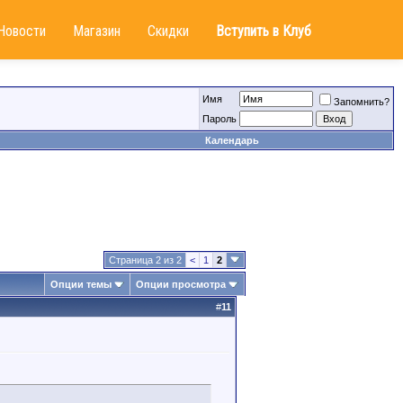
Новости
Магазин
Скидки
Вступить в Клуб
Имя
Запомнить?
Пароль
Календарь
Страница 2 из 2
<
1
2
Опции темы
Опции просмотра
#
11