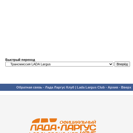
Быстрый переход
Обратная связь
-
Лада Ларгус Клуб | Lada Largus Club
-
Архив
-
Вверх