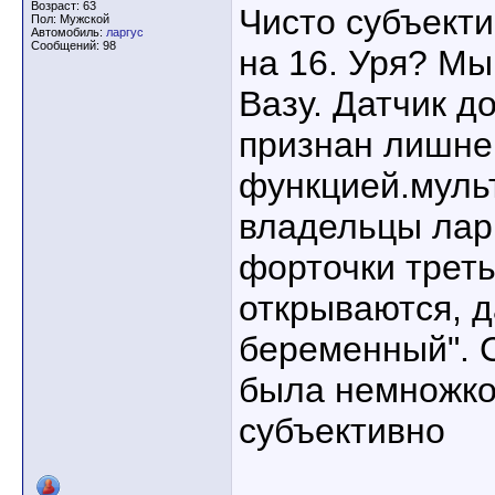
Возраст: 63
Чисто субъекти
Пол: Мужской
Автомобиль:
ларгус
Сообщений: 98
на 16. Уря? Мы
Вазу. Датчик д
признан лишне
функцией.муль
владельцы ларг
форточки треть
открываются, д
беременный". С
была немножко
субъективно