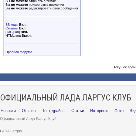
Вы
не можете
отвечать в темах
Вы
не можете
прикреплять вложения
Вы
не можете
редактировать свои сообщения
BB коды
Вкл.
Смайлы
Вкл.
[IMG]
код
Вкл.
HTML код
Выкл.
Правила форума
Текущее врем
ОФИЦИАЛЬНЫЙ ЛАДА ЛАРГУС КЛУБ
Новости
·
Отзывы
·
Тест-драйвы
·
Статьи
·
Интервью
·
Фото
·
Ви
Официальный Лада Ларгус Клуб
LADA Largus