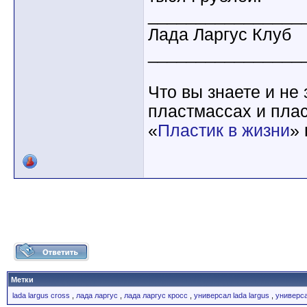
________________
Лада Ларгус Клуб
________________
Что вы знаете и не
пластмассах и пла
«
Пластик в жизни
»
Метки
lada largus cross
,
лада ларгус
,
лада ларгус кросс
,
универсал lada largus
,
универса