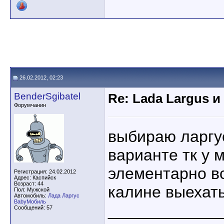
26.02.2012, 02:23
BenderSgibatel
Re: Lada Largus и
Форумчанин
выбираю ларгу
варианте тк у 
элементарно в
Регистрация: 24.02.2012
Адрес: Каспийск
Возраст: 44
калине выехать
Пол: Мужской
Автомобиль:
Лада Ларгус
BabyМобиль
____________
Сообщений: 57