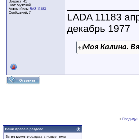
Возраст: 41
____________
Пол: Мужской
Автомобиль:
ВАЗ 11183
Сообщений: 7
LADA 11183 ап
декабрь 1977
Моя Калина. В
«
Предыдущ
Ваши права в разделе
Вы
не можете
создавать новые темы