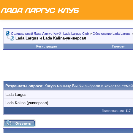
Официальный Лада Ларгус Клуб | Lada Largus Club
>
Обсуждение Lada Largus
Lada Largus и Lada Kalina-универсал
Регистрация
Галерея
Результаты опроса
: Какую машину Вы бы выбрали в качестве семей
Lada Largus
Lada Kalina (универсал)
Голосовавшие:
117
.