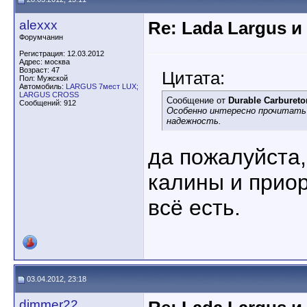
alexxx
Re: Lada Largus и
Форумчанин
Регистрация: 12.03.2012
Адрес: москва
Возраст: 47
Цитата:
Пол: Мужской
Автомобиль:
LARGUS 7мест LUX;
LARGUS CROSS
Сообщение от
Durable Carbureto
Сообщений: 912
Особенно интересно прочитать 
надежность.
да пожалуйста, 
калины и приор
всё есть.
03.04.2012, 23:18
dimmer22