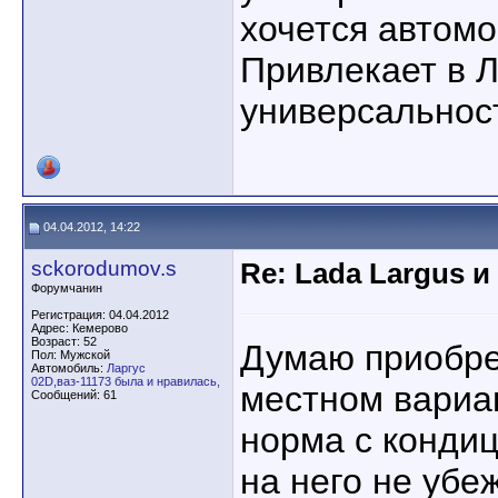
хочется автом
Привлекает в Л
универсальнос
04.04.2012, 14:22
sckorodumov.s
Re: Lada Largus и
Форумчанин
Регистрация: 04.04.2012
Адрес: Кемерово
Возраст: 52
Думаю приобре
Пол: Мужской
Автомобиль:
Ларгус
02D,ваз-11173 была и нравилась,
местном вариан
Сообщений: 61
норма с конди
на него не убеж