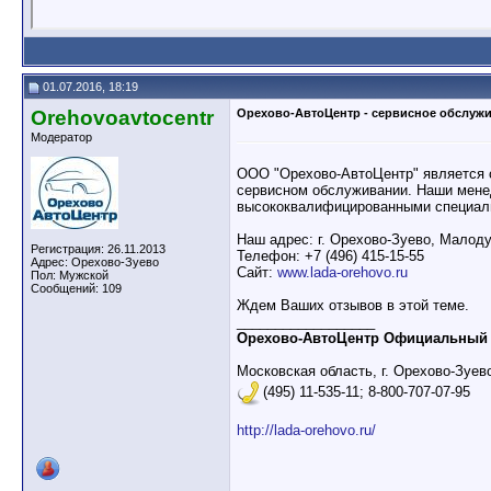
01.07.2016, 18:19
Orehovoavtocentr
Орехово-АвтоЦентр - сервисное обслуж
Модератор
ООО "Орехово-АвтоЦентр" является 
сервисном обслуживании. Наши менед
высококвалифицированными специал
Наш адрес: г. Орехово-Зуево, Малоду
Регистрация: 26.11.2013
Телефон: +7 (496) 415-15-55
Адрес: Орехово-Зуево
Сайт:
www.lada-orehovo.ru
Пол: Мужской
Сообщений: 109
Ждем Ваших отзывов в этой теме.
__________________
Орехово-АвтоЦентр Официальный
Московская область, г. Орехово-Зуев
(495) 11-535-11; 8-800-707-07-95
http://lada-orehovo.ru/