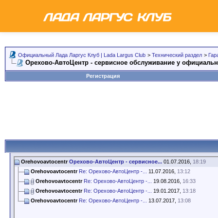
Официальный Лада Ларгус Клуб | Lada Largus Club
>
Технический раздел
>
Гар
Орехово-АвтоЦентр - сервисное обслуживание у официальн
Регистрация
Orehovoavtocentr
Орехово-АвтоЦентр - сервисное...
01.07.2016,
18:19
Orehovoavtocentr
Re: Орехово-АвтоЦентр -...
11.07.2016,
13:12
Orehovoavtocentr
Re: Орехово-АвтоЦентр -...
19.08.2016,
16:33
Orehovoavtocentr
Re: Орехово-АвтоЦентр -...
19.01.2017,
13:18
Orehovoavtocentr
Re: Орехово-АвтоЦентр -...
13.07.2017,
13:08