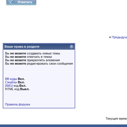
«
Предыдущ
Ваши права в разделе
Вы
не можете
создавать новые темы
Вы
не можете
отвечать в темах
Вы
не можете
прикреплять вложения
Вы
не можете
редактировать свои сообщения
BB коды
Вкл.
Смайлы
Вкл.
[IMG]
код
Вкл.
HTML код
Выкл.
Правила форума
Текущее врем