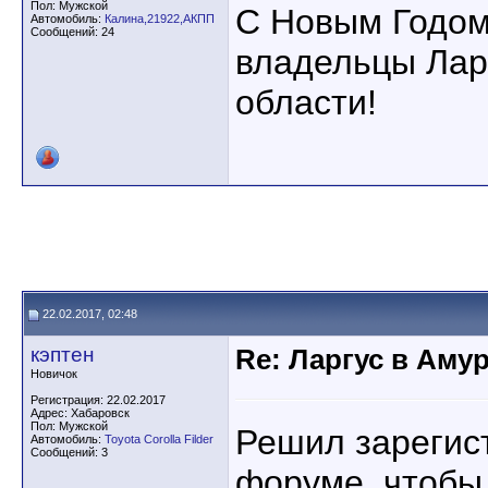
Пол: Мужской
С Новым Годом
Автомобиль:
Калина,21922,АКПП
Сообщений: 24
владельцы Лар
области!
22.02.2017, 02:48
кэптен
Re: Ларгус в Аму
Новичок
Регистрация: 22.02.2017
Адрес: Хабаровск
Пол: Мужской
Решил зарегис
Автомобиль:
Toyota Corolla Filder
Сообщений: 3
форуме, чтобы 