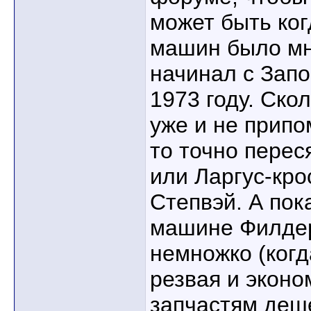
может быть ког
машин было мн
начинал с Зап
1973 году. Ско
уже и не припо
то точно перес
или Ларгус-кро
Степвэй. А пок
машине Филдер
немножко (когд
резвая и эконо
запчастям деше