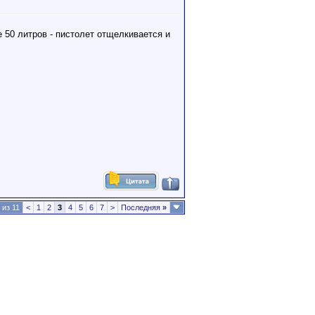
е 50 литров - пистолет отщелкивается и
 из 11
<
1
2
3
4
5
6
7
>
Последняя
»