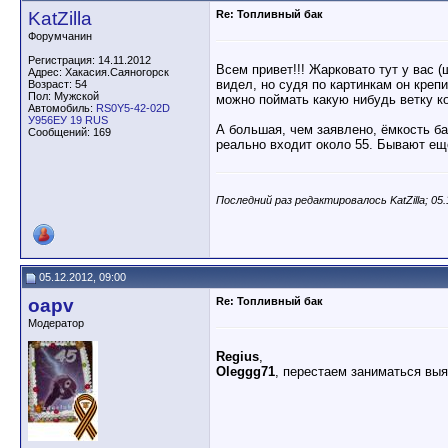
KatZilla
Re: Топливный бак
Форумчанин
Регистрация: 14.11.2012
Всем привет!!! Жарковато тут у вас (
Адрес: Хакасия.Саяногорск
видел, но судя по картинкам он креп
Возраст: 54
Пол: Мужской
можно поймать какую нибудь ветку ко
Автомобиль:
RS0Y5-42-02D
У956ЕУ 19 RUS
А большая, чем заявлено, ёмкость ба
Сообщений: 169
реально входит около 55. Бывают ещё
Последний раз редактировалось KatZilla; 05
05.12.2012, 09:00
oapv
Re: Топливный бак
Модератор
Regius
,
Oleggg71
, перестаем заниматься вы