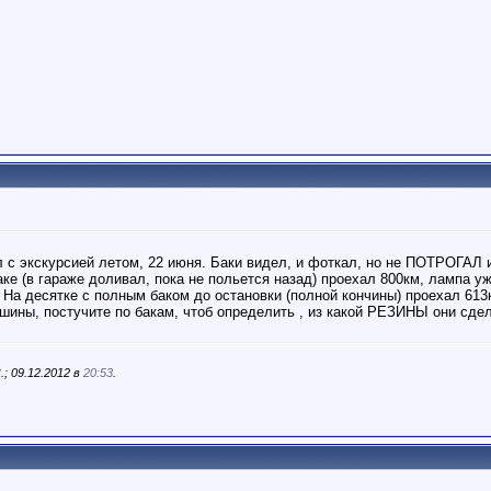
л с экскурсией летом, 22 июня. Баки видел, и фоткал, но не ПОТРОГАЛ и
ке (в гараже доливал, пока не польется назад) проехал 800км, лампа уже
. На десятке с полным баком до остановки (полной кончины) проехал 613
шины, постучите по бакам, чтоб определить , из какой РЕЗИНЫ они сде
; 09.12.2012 в
20:53
.