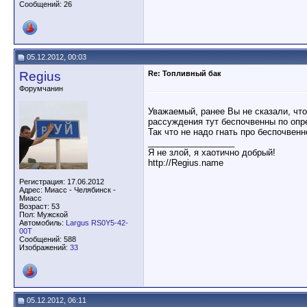
Сообщений: 26
05.12.2012, 00:03
Regius
Re: Топливный бак
Форумчанин
Уважаемый, ранее Вы не сказали, что
рассуждения тут беспочвенны по опр
Так что не надо гнать про беспочвен
__________________
Я не злой, я хаотично добрый!
http://Regius.name
Регистрация: 17.06.2012
Адрес: Миасс - Челябинск -
Миасс
Возраст: 53
Пол: Мужской
Автомобиль:
Largus RS0Y5-42-
00T
Сообщений: 588
Изображений:
33
05.12.2012, 06:11