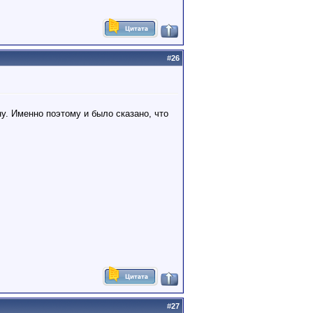
#
26
у. Именно поэтому и было сказано, что
#
27