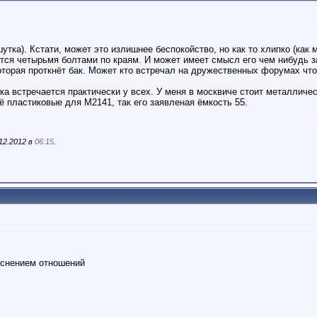
шутка). Кстати, может это излишнее беспокойство, но как то хлипко (как
ится четырьмя болтами по краям. И может имеет смысл его чем нибудь з
торая проткнёт бак. Может кто встречал на дружественных форумах что
ка встречается практически у всех. У меня в москвиче стоит металличес
 пластиковые для М2141, так его заявленая ёмкость 55.
.12.2012 в
06:15
.
яснением отношений