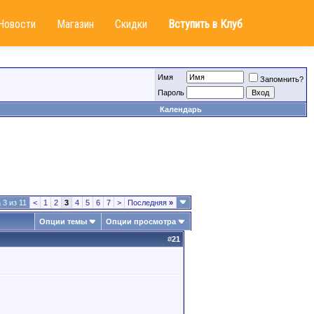
Новости
Магазин
Скидки
Вступить в Клуб
Имя
Запомнить?
Пароль
Календарь
 3 из 11
<
1
2
3
4
5
6
7
>
Последняя
»
Опции темы
Опции просмотра
#
21