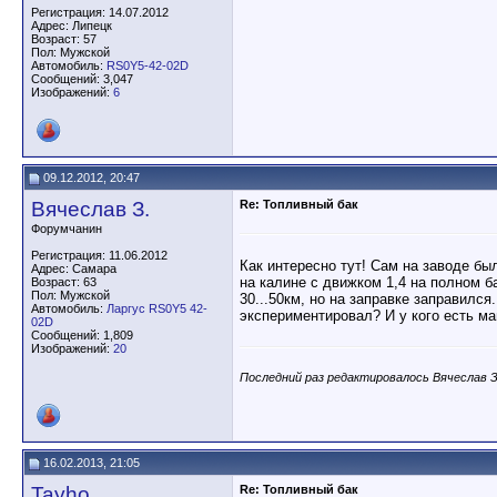
Регистрация: 14.07.2012
Адрес: Липецк
Возраст: 57
Пол: Мужской
Автомобиль:
RS0Y5-42-02D
Сообщений: 3,047
Изображений:
6
09.12.2012, 20:47
Вячеслав З.
Re: Топливный бак
Форумчанин
Регистрация: 11.06.2012
Как интересно тут! Сам на заводе бы
Адрес: Самара
на калине с движком 1,4 на полном ба
Возраст: 63
Пол: Мужской
30...50км, но на заправке заправился
Автомобиль:
Ларгус RS0Y5 42-
экспериментировал? И у кого есть ма
02D
Сообщений: 1,809
Изображений:
20
Последний раз редактировалось Вячеслав З.
16.02.2013, 21:05
Tayho
Re: Топливный бак