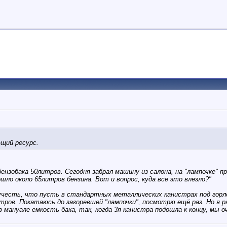
ющий ресурс.
нзобака 50литров. Сегодня забрал машину из салона, на "лампочке" про
Вошло около 65литров бензина. Вот и вопрос, куда все это влезло?"
 учесть, что пусть в стандартных металлических канистрах под горло 
тров. Покатаюсь до загоревшей "лампочки", посмотрю ещё раз. Но я р
 мануале емкость бака, так, когда 3я канистра подошла к концу, мы о