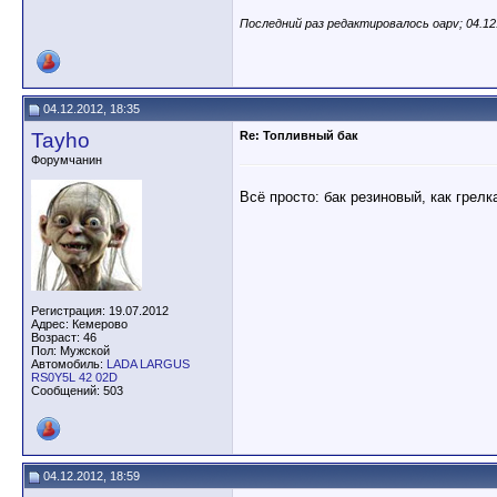
Последний раз редактировалось oapv; 04.12
04.12.2012, 18:35
Tayho
Re: Топливный бак
Форумчанин
Всё просто: бак резиновый, как грелк
Регистрация: 19.07.2012
Адрес: Кемерово
Возраст: 46
Пол: Мужской
Автомобиль:
LADA LARGUS
RS0Y5L 42 02D
Сообщений: 503
04.12.2012, 18:59