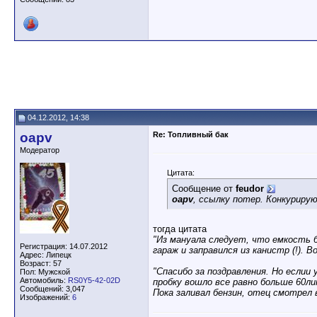
04.12.2012, 14:38
oapv
Re: Топливный бак
Модератор
Цитата:
Сообщение от
feudor
oapv
, ссылку потер. Конкуриру
тогда цитата
"Из мануала следует, что емкость бе
Регистрация: 14.07.2012
гараж и заправился из канистр (!). 
Адрес: Липецк
Возраст: 57
"Спасибо за поздравления. Но еслии
Пол: Мужской
Автомобиль:
RS0Y5-42-02D
пробку вошло все равно больше 60ли
Сообщений: 3,047
Пока заливал бензин, отец смотрел в
Изображений:
6