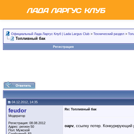
Официальный Лада Ларгус Клуб | Lada Largus Club
>
Технический раздел
>
Топ
Топливный бак
Регистрация
04.12.2012, 14:35
feudor
Re: Топливный бак
Модератор
Регистрация: 08.08.2012
oapv
, ссылку потер. Конкурирующий 
Адрес: регион 50
Пол: Мужской
Сообщений: 83