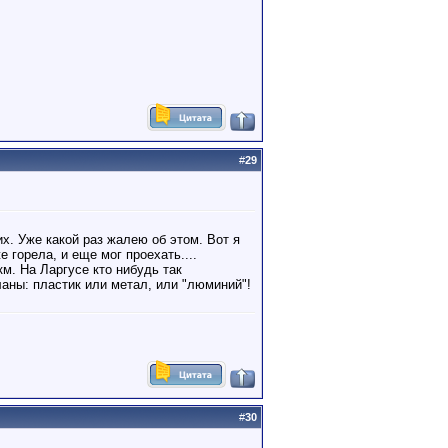
#
29
х. Уже какой раз жалею об этом. Вот я
 горела, и еще мог проехать....
км. На Ларгусе кто нибудь так
ланы: пластик или метал, или "люминий"!
#
30