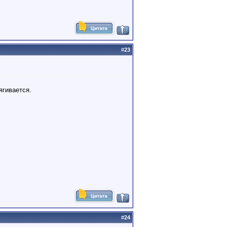
#
23
ягивается.
#
24