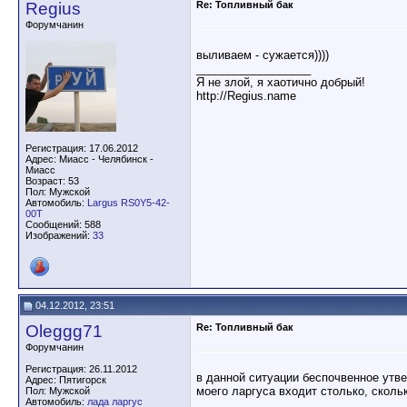
Regius
Re: Топливный бак
Форумчанин
выливаем - сужается))))
__________________
Я не злой, я хаотично добрый!
http://Regius.name
Регистрация: 17.06.2012
Адрес: Миасс - Челябинск -
Миасс
Возраст: 53
Пол: Мужской
Автомобиль:
Largus RS0Y5-42-
00T
Сообщений: 588
Изображений:
33
04.12.2012, 23:51
Oleggg71
Re: Топливный бак
Форумчанин
Регистрация: 26.11.2012
в данной ситуации беспочвенное утве
Адрес: Пятигорск
моего ларгуса входит столько, сколь
Пол: Мужской
Автомобиль:
лада ларгус