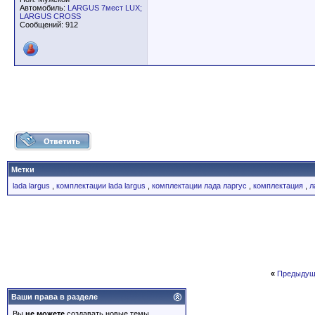
Автомобиль:
LARGUS 7мест LUX;
LARGUS CROSS
Сообщений: 912
Метки
lada largus
,
комплектации lada largus
,
комплектации лада ларгус
,
комплектация
,
л
«
Предыдущ
Ваши права в разделе
Вы
не можете
создавать новые темы