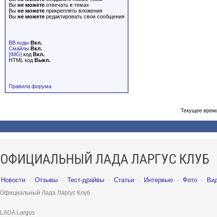
Вы
не можете
отвечать в темах
Вы
не можете
прикреплять вложения
Вы
не можете
редактировать свои сообщения
BB коды
Вкл.
Смайлы
Вкл.
[IMG]
код
Вкл.
HTML код
Выкл.
Правила форума
Текущее врем
ОФИЦИАЛЬНЫЙ ЛАДА ЛАРГУС КЛУБ
Новости
·
Отзывы
·
Тест-драйвы
·
Статьи
·
Интервью
·
Фото
·
Ви
Официальный Лада Ларгус Клуб
LADA Largus