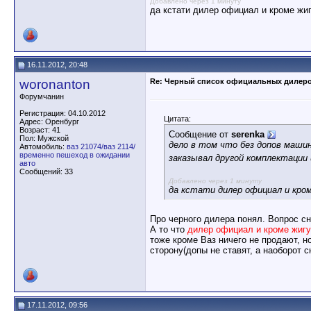
Добавлено через 1 минуту
да кстати дилер официал и кроме жиг
16.11.2012, 20:48
woronanton
Re: Черный список официальных дилер
Форумчанин
Регистрация: 04.10.2012
Цитата:
Адрес: Оренбург
Возраст: 41
Сообщение от
serenka
Пол: Мужской
дело в том что без допов маши
Автомобиль:
ваз 21074/ваз 2114/
временно пешеход в ожидании
заказывал другой комплектации 
авто
Сообщений: 33
Добавлено через 1 минуту
да кстати дилер официал и кром
Про черного дилера понял. Вопрос сн
А то что
дилер официал и кроме жигу
тоже кроме Ваз ничего не продают, 
сторону(допы не ставят, а наоборот 
17.11.2012, 09:56