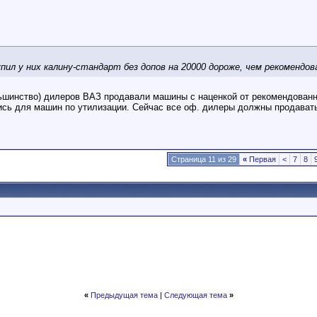
упил у них калину-стандарт без допов на 20000 дороже, чем рекомендов
льшинство) дилеров ВАЗ продавали машины с наценкой от рекомендован
ись для машин по утилизации. Сейчас все оф. дилеры должны продават
Страница 11 из 29
«
Первая
<
7
8
«
Предыдущая тема
|
Следующая тема
»