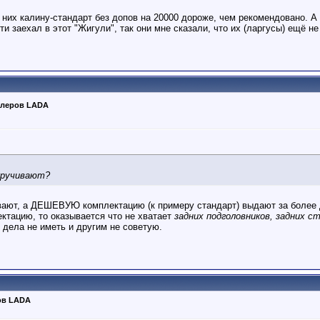
 них калину-стандарт без допов на 20000 дороже, чем рекомендовано. А к
ти заехал в этот "Жигули", так они мне сказали, что их (ларгусы) ещё н
илеров LADA
кручивают?
вают, а ДЕШЕВУЮ комплектацию (к примеру стандарт) выдают за более д
ктацию, то оказывается что не хватает
задних подголовников, задних с
дела не иметь и другим не советую.
ов LADA