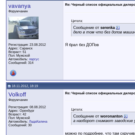
vavanya
Re: Черный список официальных дилер
Форумчанин
Цитата:
Сообщение от
serenka
дело в том что без допов машин
Я брал без ДОПов
Регистрация: 23.08.2012
Адрес: Саранск
Возраст: 51
Пол: Мужской
Автомобиль:
ларгус
Сообщений: 314
18.11.2012, 18:19
Volkoff
Re: Черный список официальных дилер
Форумчанин
Регистрация: 08.08.2012
Цитата:
Адрес: Оренбург
Возраст: 42
Сообщение от
woronanton
Пол: Мужской
а наоборот снимают заводские 
Автомобиль:
ЛадаКалина
Сообщений: 30
можно по подробнее, что там скручи