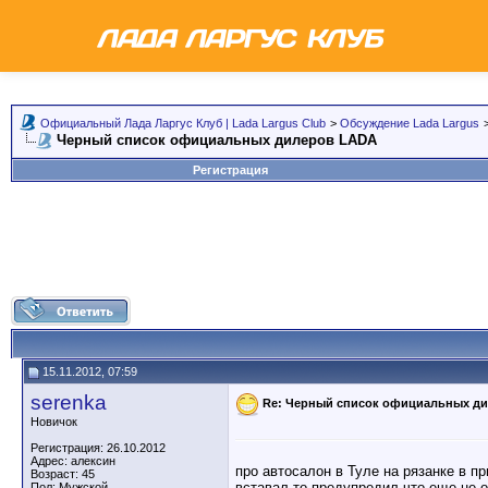
Официальный Лада Ларгус Клуб | Lada Largus Club
>
Обсуждение Lada Largus
Черный список официальных дилеров LADA
Регистрация
15.11.2012, 07:59
serenka
Re: Черный список официальных д
Новичок
Регистрация: 26.10.2012
Адрес: алексин
про автосалон в Туле на рязанке в пр
Возраст: 45
вставал то предупредил что еще не о
Пол: Мужской