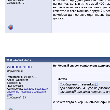
Сообщений: 2
появились деньги и я с сумой 400 тыс
наличии есть отказная машина с допа
качества и того машина ларгус 7-мест
приобрел данное авто один нюанс бра
дорогах
15.11.2012, 22:41
woronanton
Re: Черный список официальных дилер
Форумчанин
Регистрация: 04.10.2012
Цитата:
Адрес: Оренбург
Возраст: 41
Сообщение от
serenka
Пол: Мужской
про автосалон в Туле на рязанк
Автомобиль:
ваз 21074/ваз 2114/
акустикой сигналка коврики и а
временно пешеход в ожидании
авто
Сообщений: 33
А зачем тогда в черный список офиц