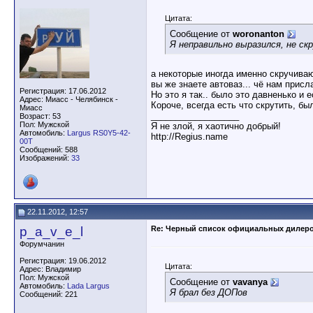
Цитата:
Сообщение от
woronanton
Я неправильно выразился, не с
а некоторые иногда именно скручиваю
вы же знаете автоваз... чё нам присла
Регистрация: 17.06.2012
Но это я так.. было это давненько и е
Адрес: Миасс - Челябинск -
Короче, всегда есть что скрутить, б
Миасс
__________________
Возраст: 53
Пол: Мужской
Я не злой, я хаотично добрый!
Автомобиль:
Largus RS0Y5-42-
http://Regius.name
00T
Сообщений: 588
Изображений:
33
22.11.2012, 12:57
p_a_v_e_l
Re: Черный список официальных дилер
Форумчанин
Регистрация: 19.06.2012
Цитата:
Адрес: Владимир
Пол: Мужской
Сообщение от
vavanya
Автомобиль:
Lada Largus
Я брал без ДОПов
Сообщений: 221