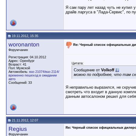
Я сам пару лет назад чуть не купил у
драйв ларгуса в "Лада-Сервис", по пу
19.11.2012, 15:35
woronanton
Re: Черный список официальных д
Форумчанин
Регистрация: 04.10.2012
Адрес: Оренбург
Цитата:
Возраст: 41
Пол: Мужской
Сообщение от
Volkoff
Автомобиль:
ваз 21074/ваз 2114/
можно по подробнее, что там с
временно пешеход в ожидании
авто
Сообщений: 33
Я неправильно выразился, не скручи
смотреть что входит в данную компле
данным автосалоном решил для себя 
21.11.2012, 12:07
Regius
Re: Черный список официальных дилер
Форумчанин