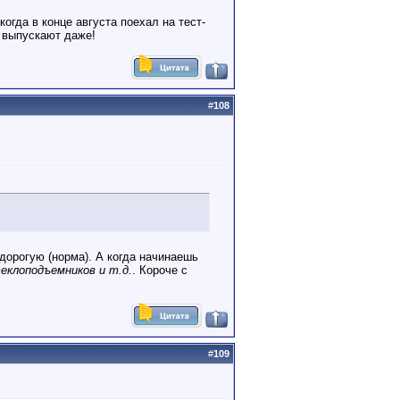
огда в конце августа поехал на тест-
е выпускают даже!
#
108
орогую (норма). А когда начинаешь
теклоподъемников и т.д.
. Короче с
#
109