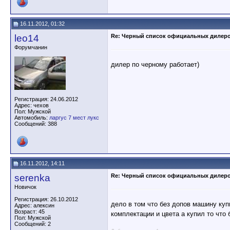
16.11.2012, 01:32
leo14
Re: Черный список официальных дилер
Форумчанин
дилер по черному работает)
Регистрация: 24.06.2012
Адрес: чехов
Пол: Мужской
Автомобиль:
ларгус 7 мест лукс
Сообщений: 388
16.11.2012, 14:11
serenka
Re: Черный список официальных дилер
Новичок
Регистрация: 26.10.2012
дело в том что без допов машину куп
Адрес: алексин
Возраст: 45
комплектации и цвета а купил то что 
Пол: Мужской
Сообщений: 2