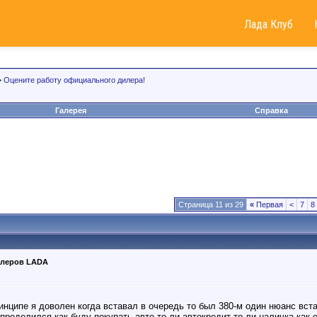
Лада Клуб
>
Оцените работу официального дилера!
Галерея
Справка
Страница 11 из 29
«
Первая
<
7
8
илеров LADA
инципе я доволен когда вставал в очередь то был 380-м один нюанс вста
пределился как буду покупать авто то-ли автокредит то-ли наличка как