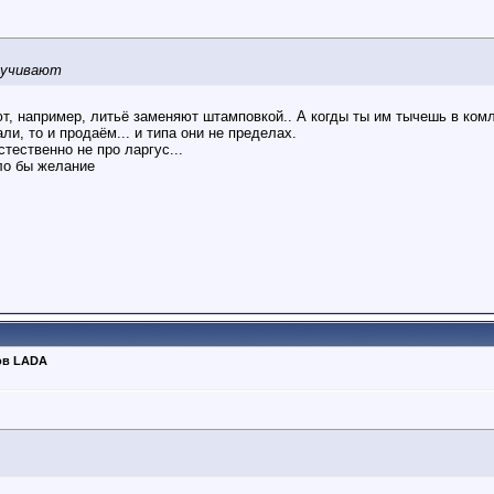
кручивают
т, например, литьё заменяют штамповкой.. А когды ты им тычешь в ком
ли, то и продаём... и типа они не пределах.
стественно не про ларгус...
ыло бы желание
ов LADA