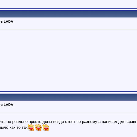
ов LADA
ов LADA
ить не реально просто допы везде стоят по разному а написал для срав
было как то так