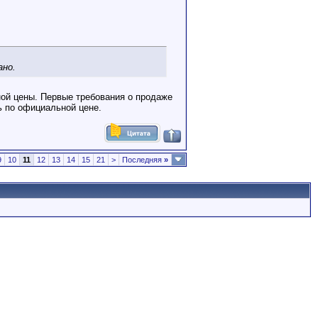
ано.
ной цены. Первые требования о продаже
ь по официальной цене.
9
10
11
12
13
14
15
21
>
Последняя
»