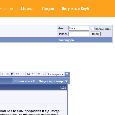
Новости
Магазин
Скидки
Вступить в Клуб
Имя
Запомнить?
Пароль
Календарь
9
10
11
12
13
14
15
21
>
Последняя
»
Опции темы
Опции просмотра
#
101
вал без всяких предоплат и т.д. когда
 определюсь то им сообщу через месяц