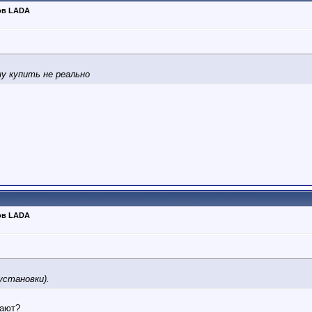
ов LADA
у купить не реально
ов LADA
установки).
вают?