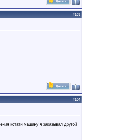
#
103
#
104
нения кстати машину я заказывал другой