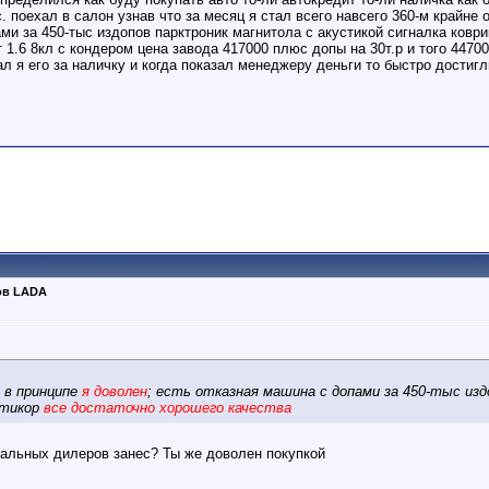
. поехал в салон узнав что за месяц я стал всего навсего 360-м крайне
ми за 450-тыс издопов парктроник магнитола с акустикой сигналка коври
 1.6 8кл с кондером цена завода 417000 плюс допы на 30т.р и того 44700
л я его за наличку и когда показал менеджеру деньги то быстро достиг
ов LADA
е в принципе
я доволен
; есть отказная машина с допами за 450-тыс из
нтикор
все достаточно хорошего качества
иальных дилеров занес? Ты же доволен покупкой