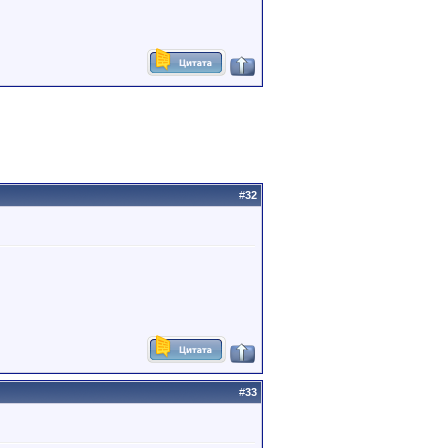
#
32
#
33