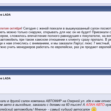
ов LADA
летия октября
! Сегодня с женой поехали в вышеуказанный салон посмот
еть можно только снаружи, открывать для нас он не будет! Приезжали с
ером, сложилось впечатление полного равнодушия к покупателю, на воп
автомобиль при таком хамском отношении к клиенту сразу пропало. В ре
е к нам отнеслись с вниманием, и мы заказали Ларгус люкс 7 местный, 
ужно учить менеджеров работать по европейски, раз уж продают европей
ов LADA
хали в другой салон компании АВТОМИР на Озерной ул. где к нам отнес
м авто в выходные, заказали с допами на 60 тысяч! А
АЛАН АВТО
нуж
ропейский автомобиль! Мнение- - самый худший автосалон