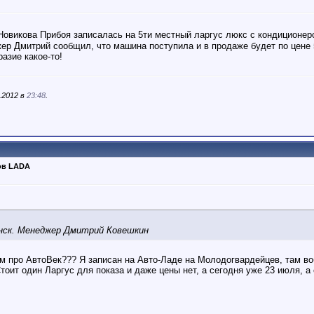
овикова Прибоя записалась на 5ти местный ларгус люкс с кондиционер
ер Дмитрий сообщил, что машина поступила и в продаже будет по цене 
азие какое-то!
.2012 в
23:48
.
ов LADA
нск. Менеджер Дмитрий Ковешкин
ам про АвтоВек??? Я записан на Авто-Ладе на Молодогвардейцев, там во
Стоит один Ларгус для показа и даже цены нет, а сегодня уже 23 июля, а