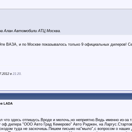
ра Алан Автомобили АТЦ Москва.
айте ВАЗА, и по Москве показывалось только 9 официальных дилеров! С
7.2012 в
21:20
.
ов LADA
ил что здесь отпишусь.Вроде и мелочь,но неприятно.Ведь именно из-за 
 оф.дилера "ООО Авто Град Кемерово" Авто Риджен, на Ларгус.Стартов
моходом туда не заскочишь.Пишем письмо на"мыло",с вопросом о наших 