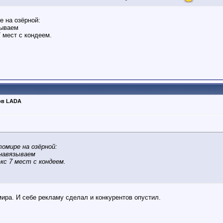
е на озёрной:
зываем
7 мест с кондеем.
ов LADA
омире на озёрной:
 навязываем
юкс 7 мест с кондеем.
ира. И себе рекламу сделал и конкурентов опустил.