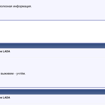
полезная информация.
ов LADA
 выживем - учтём.
ов LADA