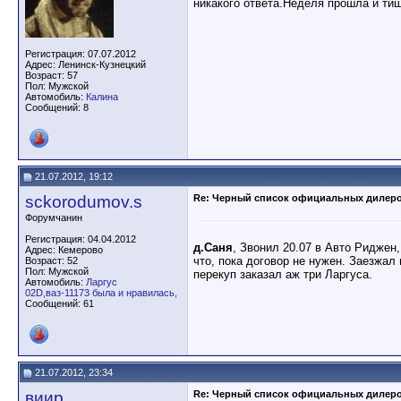
никакого ответа.Неделя прошла и ти
Регистрация: 07.07.2012
Адрес: Ленинск-Кузнецкий
Возраст: 57
Пол: Мужской
Автомобиль:
Калина
Сообщений: 8
21.07.2012, 19:12
sckorodumov.s
Re: Черный список официальных дилер
Форумчанин
Регистрация: 04.04.2012
д.Саня
, Звонил 20.07 в Авто Риджен,
Адрес: Кемерово
что, пока договор не нужен. Заезжал
Возраст: 52
Пол: Мужской
перекуп заказал аж три Ларгуса.
Автомобиль:
Ларгус
02D,ваз-11173 была и нравилась,
Сообщений: 61
21.07.2012, 23:34
виир
Re: Черный список официальных дилер