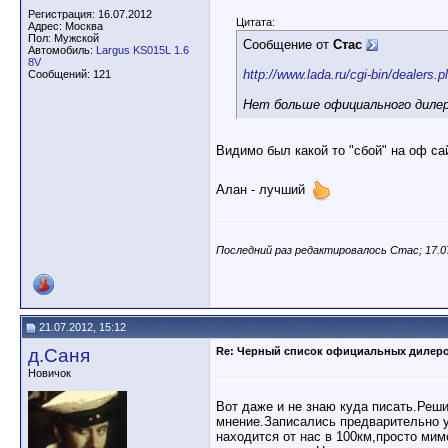
Регистрация: 16.07.2012
Цитата:
Адрес: Москва
Пол: Мужской
Сообщение от
Стас
Автомобиль:
Largus KS015L 1.6
8V
http://www.lada.ru/cgi-bin/dealers.pl
Сообщений: 121
Нет больше официального диле
Видимо был какой то "сбой" на оф с
Алан - лучший
Последний раз редактировалось Стас; 17.0
21.07.2012, 15:12
д.Саня
Re: Черный список официальных дилер
Новичок
Вот даже и не знаю куда писать.Реш
мнение.Записались предварительно у
находится от нас в 100км,просто ми