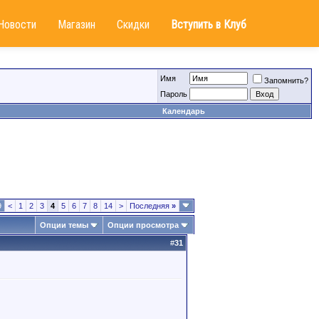
Новости
Магазин
Скидки
Вступить в Клуб
Имя
Запомнить?
Пароль
Календарь
9
<
1
2
3
4
5
6
7
8
14
>
Последняя
»
Опции темы
Опции просмотра
#
31