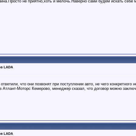
шина.Просто не приятно,хоть и мелочь.Наверно сами будем искать себе 
ов LADA
 ответили, что они позвонят при поступлении авто, не чего конкретного н
 в Атлант-Моторс Кемерово, менеджер сказал, что договор можно заключ
ов LADA