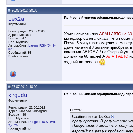
26.07.2012, 20:30
Lex2a
Re: Черный список официальных дилер
Форумчанин
Регистрация: 26.07.2012
Хочу написать про
АЛАН АВТО на 60 
Адрес: Москва
менеджер салона сказал, что посмотр
Возраст: 47
Пол: Мужской
После 5 минутного общения с менедж
Автомобиль:
Largus RS0Y5-42-
даже нахамил! Желание приобретать 
02D
компании АВТОМИР на Озерной ул. гд
Сообщений: 35
допами на 60 тысяч! А
АЛАН АВТО
н
Изображений:
1
худший автосалон
27.07.2012, 10:00
kirgudu
Re: Черный список официальных дилер
Форумчанин
Регистрация: 22.06.2012
Цитата:
Адрес: Moscow Volgograd
Возраст: 46
Сообщение от
Lex2a
Пол: Мужской
сразу пропало. В результате уе
Автомобиль:
Peogeut 4007 4WD
Ларгус люкс 7 местный, получае
2,4 CVT
Сообщений: 43
европейски, раз уж продают ев