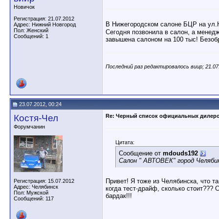
Новичок
Регистрация: 21.07.2012
В Нижегородском салоне БЦР на ул.Н
Адрес: Нижний Новгород
Пол: Женский
Сегодня позвонила в салон, а менедж
Сообщений: 1
завышена салоном на 100 тыс! Безобр
Последний раз редактировалось виир; 21.07
23.07.2012, 00:24
Костя-Чел
Re: Черный список официальных дилер
Форумчанин
Цитата:
Сообщение от
mdouds192
Салон " АВТОВЕК" город Челяби
Привет! Я тоже из Челябинска, что т
Регистрация: 15.07.2012
Адрес: Челябинск
когда тест-драйф, сколько стоит??? 
Пол: Мужской
бардак!!!
Сообщений: 117