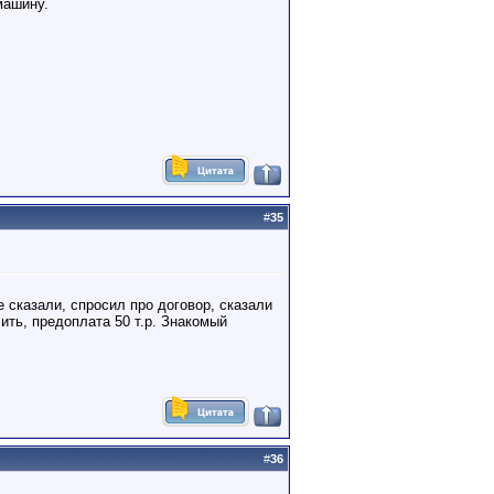
машину.
#
35
е сказали, спросил про договор, сказали
ить, предоплата 50 т.р. Знакомый
#
36