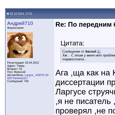
02.12.2014, 17:01
Андрей710
Re: По передним 
Форумчанин
Цитата:
Сообщение от
becool
Хм... С этим у меня нет пробле
термостата...
Регистрация: 03.04.2012
Адрес: Тверь
Возраст: 51
Ага ,ща как на
Пол: Мужской
Автомобиль:
Largus_ KS0Y5-42-
02D Калина1117
диссертации п
Сообщений: 749
Ларгусе струяч
,я не писатель 
проверял ,не п