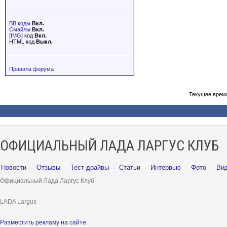
BB коды
Вкл.
Смайлы
Вкл.
[IMG]
код
Вкл.
HTML код
Выкл.
Правила форума
Текущее врем
ОФИЦИАЛЬНЫЙ ЛАДА ЛАРГУС КЛУБ
Новости
·
Отзывы
·
Тест-драйвы
·
Статьи
·
Интервью
·
Фото
·
Ви
Официальный Лада Ларгус Клуб
LADA Largus
Разместить рекламу на сайте