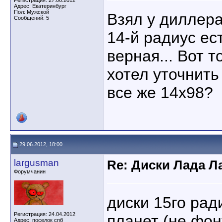
Регистрация: 27.06.2012
Адрес: Екатеринбург
Пол: Мужской
Взял у диллера
Сообщений: 5
14-й радиус ес
верная... Вот 
хотел уточнить
все же 14х98?
29.06.2012, 18:00
largusman
Re: Диски Лада Л
Форумчанин
диски 15го рад
Регистрация: 24.04.2012
планет (не фон
Адрес: поселок спб