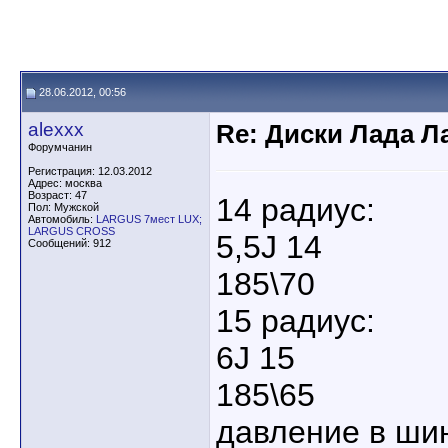
28.06.2012, 00:56
alexxx
Re: Диски Лада Л
Форумчанин
Регистрация: 12.03.2012
Адрес: москва
Возраст: 47
14 радиус:
Пол: Мужской
Автомобиль:
LARGUS 7мест LUX;
LARGUS CROSS
5,5J 14
Сообщений: 912
185\70
15 радиус:
6J 15
185\65
давление в ши