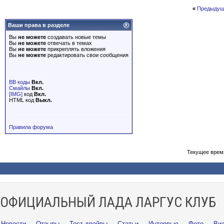
«
Предыдущ
Ваши права в разделе
Вы
не можете
создавать новые темы
Вы
не можете
отвечать в темах
Вы
не можете
прикреплять вложения
Вы
не можете
редактировать свои сообщения
BB коды
Вкл.
Смайлы
Вкл.
[IMG]
код
Вкл.
HTML код
Выкл.
Правила форума
Текущее врем
ОФИЦИАЛЬНЫЙ ЛАДА ЛАРГУС КЛУБ
Новости
·
Отзывы
·
Тест-драйвы
·
Статьи
·
Интервью
·
Фото
·
Ви