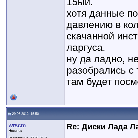
15ый.
хотя данные по
давлению в кол
скачанной инс
ларгуса.
ну да ладно, н
разобрались с 
там будет посм
29.06.2012, 15:50
wrscm
Re: Диски Лада Л
Новичок