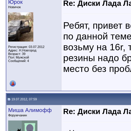
Юрок
Re: Диски Лада Л
Новичок
Ребят, привет 
по данной теме
возьму на 16r,
Регистрация: 03.07.2012
Адрес: Н.Новгород
Возраст: 39
резины надо бр
Пол: Мужской
Сообщений: 4
место без про
19.07.2012, 07:59
Миша Алимофф
Re: Диски Лада Л
Форумчанин