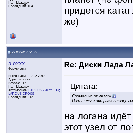
Пол: Мужской
Сообщений: 164
придется катат
же)
29.06.2012, 21:27
alexxx
Re: Диски Лада Л
Форумчанин
Регистрация: 12.03.2012
Адрес: москва
Возраст: 47
Цитата:
Пол: Мужской
Автомобиль:
LARGUS 7мест LUX;
LARGUS CROSS
Сообщение от
wrscm
Сообщений: 912
Вот только про разболтовку хо
на логана идёт 
этот узел от ло