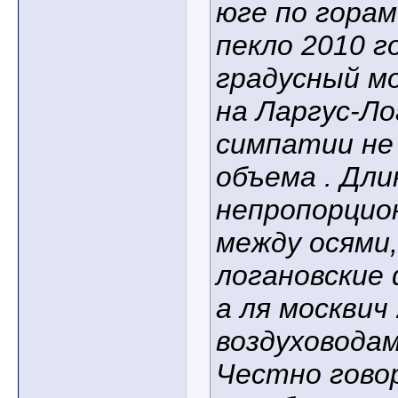
юге по горам 
пекло 2010 г
градусный м
на Ларгус-Ло
симпатии не
объема . Дли
непропорцио
между осями
логановские 
а ля москвич
воздуховода
Честно гово