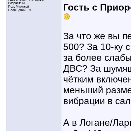
Возраст: 41
Гость с Прио
Пол: Мужской
Сообщений: 19
За что же вы п
500? За 10-ку 
за более слаб
ДВС? За шумящ
чётким включе
меньший разме
вибрации в сал
А в Логане/Лар