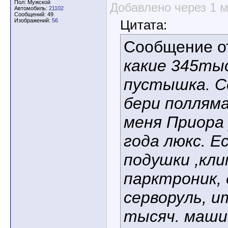
Пол: Мужской
Добавлено через 1 
Автомобиль:
21102
Сообщений: 49
Изображений:
56
Цитата:
Сообщение 
какие 345тыс
пустышка. С
бери полляма
меня Приора 
года люкс. Ес
подушки ,кл
парктроник, 
серворуль, и
тысяч. машин