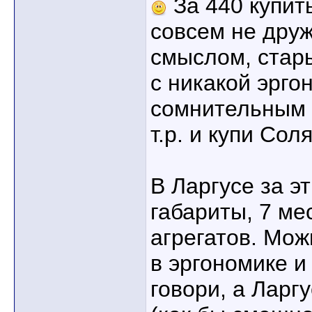
За 440 купит
совсем не дру
смыслом, стар
с никакой эрго
сомнительным 
т.р. и купи Сол
В Ларгусе за э
габариты, 7 ме
агрегатов. Мож
в эргономике и
говори, а Ларгу