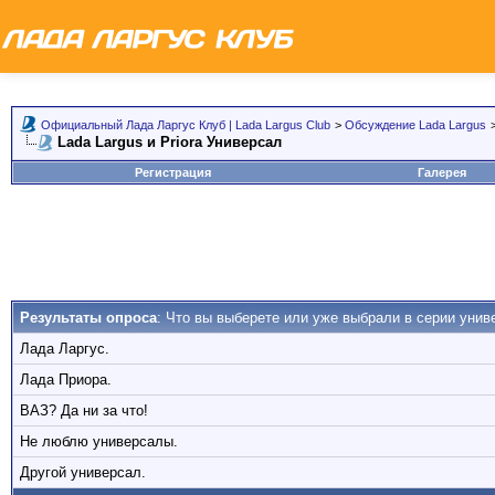
Официальный Лада Ларгус Клуб | Lada Largus Club
>
Обсуждение Lada Largus
Lada Largus и Priora Универсал
Регистрация
Галерея
Результаты опроса
: Что вы выберете или уже выбрали в серии унив
Лада Ларгус.
Лада Приора.
ВАЗ? Да ни за что!
Не люблю универсалы.
Другой универсал.