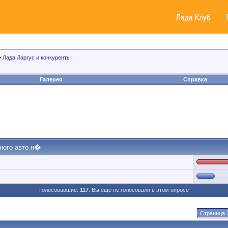
Лада Клуб
>
Лада Ларгус и конкуренты
Галерея
Справка
ного авто н�
Голосовавшие:
117
. Вы ещё не голосовали в этом опросе
Страница 2