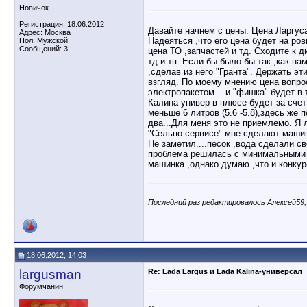
Новичок
Регистрация: 18.06.2012
Давайте начнем с цены. Цена Ларгуса
Адрес: Москва
Надеяться ,что его цена будет на ро
Пол: Мужской
Сообщений: 3
цена ТО ,запчастей и тд. Сходите к д
тд и тп. Если бы было бы так ,как н
,сделав из него "Гранта". Держать э
взгляд. По моему мнению цена вопрос
электропакетом....и "фишка" будет в
Калина универ в плюсе будет за счет
меньше 6 литров (5.6 -5.8),здесь же
два...Для меня это не приемлемо. Я 
"Сельпо-сервисе" мне сделают машин
Не заметил....песок ,вода сделали св
проблема решилась с минимальными п
машинка ,однако думаю ,что и конку
Последний раз редактировалось Алексей59;
18.06.2012, 14:03
largusman
Re: Lada Largus и Lada Kalina-универсал
Форумчанин