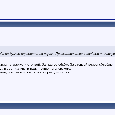
года,но думаю пересесть на ларгус.Присматривался к сандеро,но ларг
рианты ларгус и степвей. За ларгус-объём. За степвей-клиренс(люблю 
Да и свет калины в разы лучше логановского.
зель, и я готов пожертвовать проходимостью.