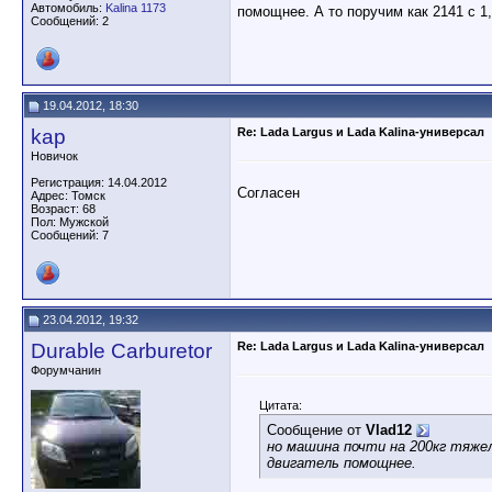
Автомобиль:
Kalina 1173
помощнее. А то поручим как 2141 с 1,
Сообщений: 2
19.04.2012, 18:30
kap
Re: Lada Largus и Lada Kalina-универсал
Новичок
Регистрация: 14.04.2012
Согласен
Адрес: Томск
Возраст: 68
Пол: Мужской
Сообщений: 7
23.04.2012, 19:32
Durable Carburetor
Re: Lada Largus и Lada Kalina-универсал
Форумчанин
Цитата:
Сообщение от
Vlad12
но машина почти на 200кг тяже
двигатель помощнее.