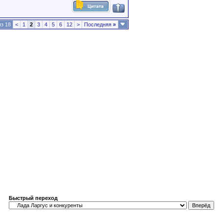
из 18
<
1
2
3
4
5
6
12
>
Последняя
»
Быстрый переход