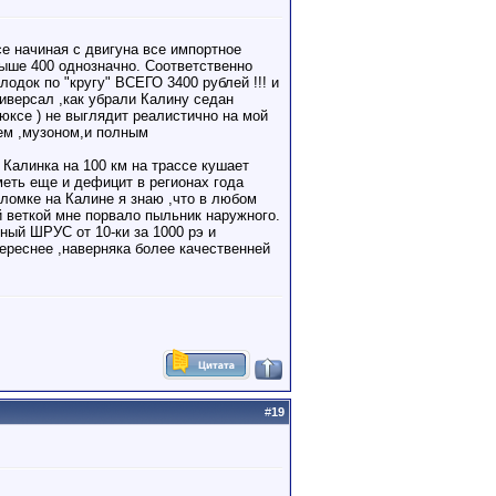
се начиная с двигуна все импортное
выше 400 однозначно. Соответственно
лодок по "кругу" ВСЕГО 3400 рублей !!! и
ниверсал ,как убрали Калину седан
люксе ) не выглядит реалистично на мой
еем ,музоном,и полным
 Калинка на 100 км на трассе кушает
меть еще и дефицит в регионах года
оломке на Калине я знаю ,что в любом
 веткой мне порвало пыльник наружного.
шный ШРУС от 10-ки за 1000 рэ и
ереснее ,наверняка более качественней
#
19