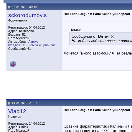
07.04.2012, 09:15
sckorodumov.s
Re: Lada Largus и Lada Kalina-универсал
Форумчанин
Регистрация: 04.04.2012
Цитата:
Адрес: Кемерово
Возраст: 52
Сообщение от
Вятич
Пол: Мужской
На мой взгляд это разные автом
Автомобиль:
Ларгус
02D,ваз-11173 была и нравилась,
Сообщений: 61
Хочется "много автомобиля" за реал
14.04.2012, 21:07
Vlad12
Re: Lada Largus и Lada Kalina-универсал
Новичок
Регистрация: 14.04.2012
Сравнив фарактеристики Калины и Ларг
Адрес: Бийск
но машина почти на 200кг тяжелее - 
Пол: Мужской