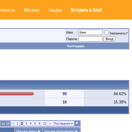
Новости
Магазин
Скидки
Вступить в Клуб
Имя
Запомнить?
Пароль
Календарь
99
84.62%
18
15.38%
 из 18
<
1
2
3
4
5
6
12
>
Последняя
»
Опции темы
Опции просмотра