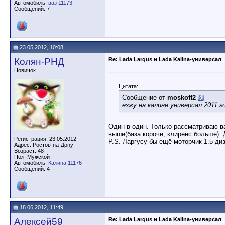
Автомобиль:
ваз 11173
Сообщений: 7
23.05.2012, 10:08
Колян-РНД
Re: Lada Largus и Lada Kalina-универсал
Новичок
Цитата:
Сообщение от
moskoff2
езжу на калине универсал 2011 
Один-в-один. Только рассматриваю ва
выше(база короче, клиренс больше). 
Регистрация: 23.05.2012
P.S. Ларгусу бы ещё моторчик 1.5 ди
Адрес: Ростов-на-Дону
Возраст: 48
Пол: Мужской
Автомобиль:
Калина 11176
Сообщений: 4
18.06.2012, 11:49
Алексей59
Re: Lada Largus и Lada Kalina-универсал