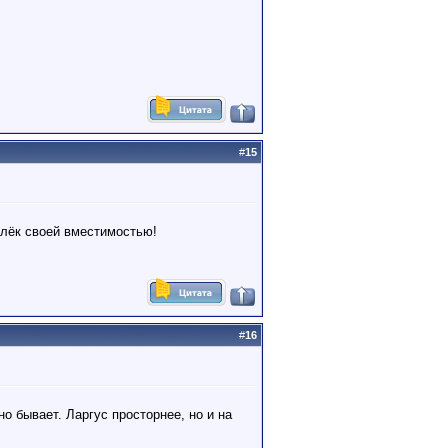
#
15
влёк своей вместимостью!
#
16
о бывает. Ларгус просторнее, но и на