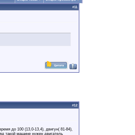
#
11
#
12
мя до 100 (13,0-13,4), двигун( 81-84),
ляд такой машине нужен двигатель