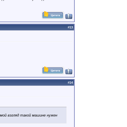
#
13
#
14
 мой взгляд такой машине нужен