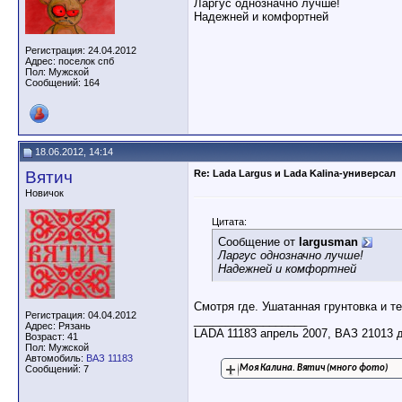
Ларгус однозначно лучше!
Надежней и комфортней
Регистрация: 24.04.2012
Адрес: поселок спб
Пол: Мужской
Сообщений: 164
18.06.2012, 14:14
Вятич
Re: Lada Largus и Lada Kalina-универсал
Новичок
Цитата:
Сообщение от
largusman
Ларгус однозначно лучше!
Надежней и комфортней
Смотря где. Ушатанная грунтовка и т
Регистрация: 04.04.2012
__________________
Адрес: Рязань
LADA 11183 апрель 2007, ВАЗ 21013 
Возраст: 41
Пол: Мужской
Автомобиль:
ВАЗ 11183
Сообщений: 7
Моя Калина. Вятич (много фото)