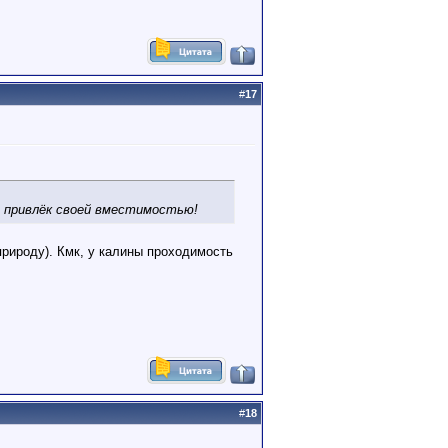
#
17
ус привлёк своей вместимостью!
природу). Кмк, у калины проходимость
#
18