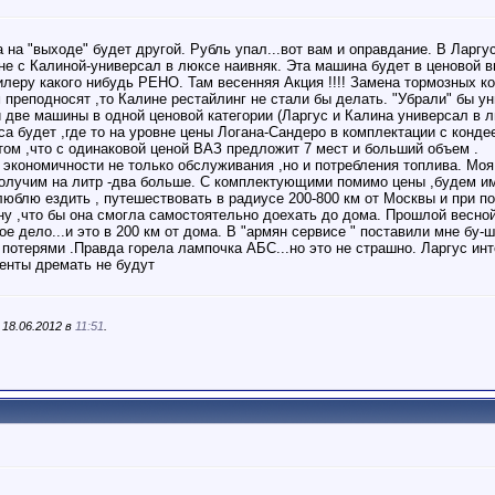
 на "выходе" будет другой. Рубль упал...вот вам и оправдание. В Ларгу
вне с Калиной-универсал в люксе наивняк. Эта машина будет в ценовой 
илеру какого нибудь РЕНО. Там весенняя Акция !!!! Замена тормозных ко
ам преподносят ,то Калине рестайлинг не стали бы делать. "Убрали" бы у
ти две машины в одной ценовой категории (Ларгус и Калина универсал в 
а будет ,где то на уровне цены Логана-Сандеро в комплектации с конд
 том ,что с одинаковой ценой ВАЗ предложит 7 мест и больший объем .
 экономичности не только обслуживания ,но и потребления топлива. Моя
 получим на литр -два больше. С комплектующими помимо цены ,будем и
люблю ездить , путешествовать в радиусе 200-800 км от Москвы и при п
у ,что бы она смогла самостоятельно доехать до дома. Прошлой весной
ое дело...и это в 200 км от дома. В "армян сервисе " поставили мне бу-
отерями .Правда горела лампочка АБС...но это не страшно. Ларгус инт
ренты дремать не будут
 18.06.2012 в
11:51
.