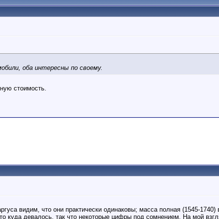
обили, оба интересны по своему.
ьную стоимость.
уса видим, что они практически одинаковы; масса полная (1545-1740) вре
это куда девалось, так что некоторые цифры под сомнением. На мой взг