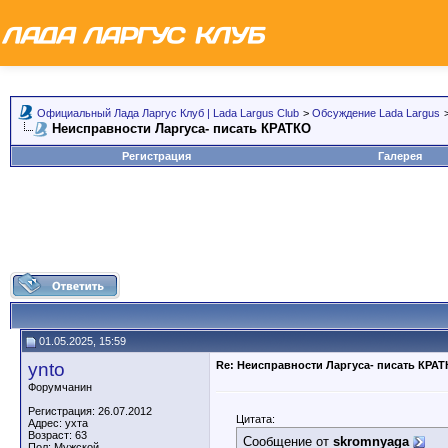
Официальный Лада Ларгус Клуб | Lada Largus Club
>
Обсуждение Lada Largus
Неисправности Ларгуса- писать КРАТКО
Регистрация
Галерея
01.05.2025, 15:59
ynto
Re: Неисправности Ларгуса- писать КРА
Форумчанин
Регистрация: 26.07.2012
Цитата:
Адрес: ухта
Возраст: 63
Сообщение от
skromnyaga
Пол: Мужской