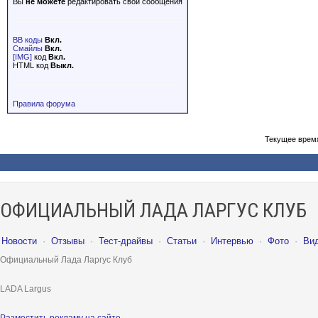
Вы
не можете
редактировать свои сообщения
BB коды
Вкл.
Смайлы
Вкл.
[IMG]
код
Вкл.
HTML код
Выкл.
Правила форума
Текущее врем
ОФИЦИАЛЬНЫЙ ЛАДА ЛАРГУС КЛУБ
Новости
·
Отзывы
·
Тест-драйвы
·
Статьи
·
Интервью
·
Фото
·
Ви
Официальный Лада Ларгус Клуб
LADA Largus