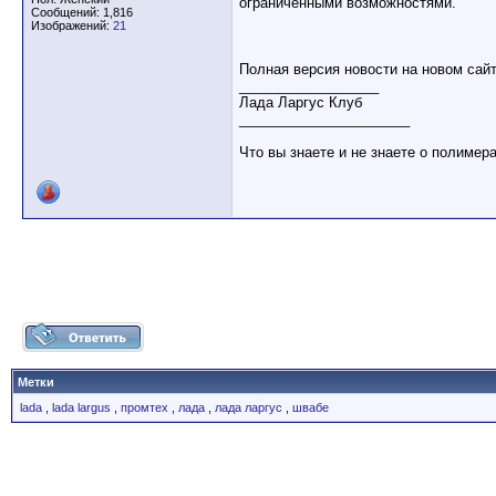
ограниченными возможностями.
Сообщений: 1,816
Изображений:
21
Полная версия новости на новом са
__________________
Лада Ларгус Клуб
______________________
Что вы знаете и не знаете о полимер
Метки
lada
,
lada largus
,
промтех
,
лада
,
лада ларгус
,
швабе