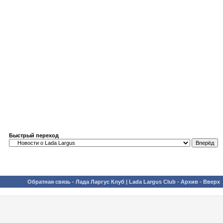
Быстрый переход
Обратная связь
-
Лада Ларгус Клуб | Lada Largus Club
-
Архив
-
Вверх