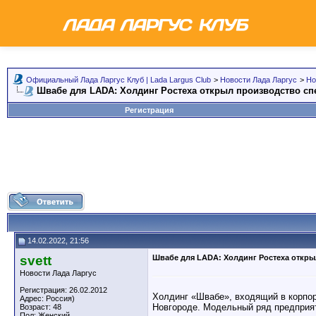
Официальный Лада Ларгус Клуб | Lada Largus Club
>
Новости Лада Ларгус
>
Но
Швабе для LADA: Холдинг Ростеха открыл производство с
Регистрация
14.02.2022, 21:56
svett
Швабе для LADA: Холдинг Ростеха откр
Новости Лада Ларгус
Регистрация: 26.02.2012
Холдинг «Швабе», входящий в корпор
Адрес: Россия)
Новгороде. Модельный ряд предприят
Возраст: 48
Пол: Женский