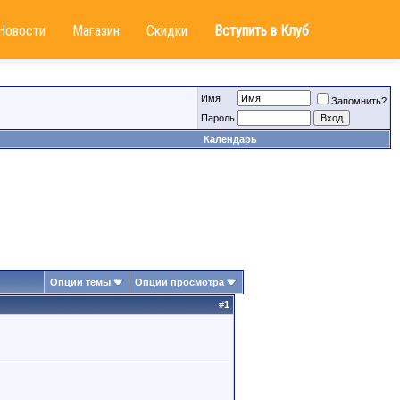
Новости
Магазин
Скидки
Вступить в Клуб
Имя
Запомнить?
Пароль
Календарь
Опции темы
Опции просмотра
#
1