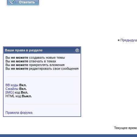
«
Предыдущ
Ваши права в разделе
Вы
не можете
создавать новые темы
Вы
не можете
отвечать в темах
Вы
не можете
прикреплять вложения
Вы
не можете
редактировать свои сообщения
BB коды
Вкл.
Смайлы
Вкл.
[IMG]
код
Вкл.
HTML код
Выкл.
Правила форума
Текущее врем