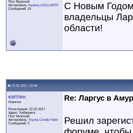
Пол: Мужской
С Новым Годом
Автомобиль:
Калина,21922,АКПП
Сообщений: 24
владельцы Лар
области!
22.02.2017, 02:48
кэптен
Re: Ларгус в Аму
Новичок
Регистрация: 22.02.2017
Адрес: Хабаровск
Пол: Мужской
Решил зарегис
Автомобиль:
Toyota Corolla Filder
Сообщений: 3
форуме, чтобы 