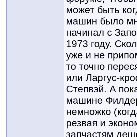
может быть ког
машин было мн
начинал с Зап
1973 году. Ско
уже и не припо
то точно перес
или Ларгус-кро
Степвэй. А пок
машине Филдер
немножко (когд
резвая и эконо
запчастям деше