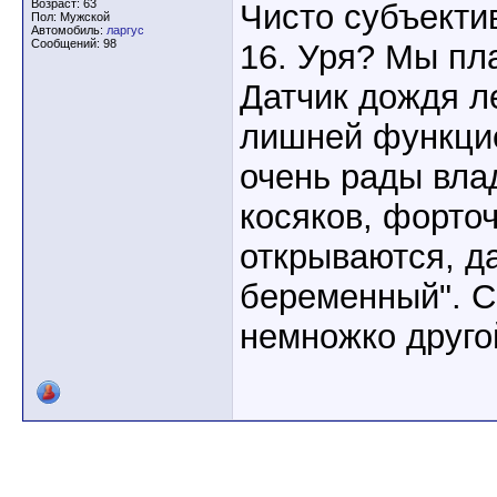
Возраст: 63
Чисто субъектив
Пол: Мужской
Автомобиль:
ларгус
Сообщений: 98
16. Уря? Мы пла
Датчик дождя л
лишней функци
очень рады вла
косяков, форточ
открываются, д
беременный". С
немножко друго