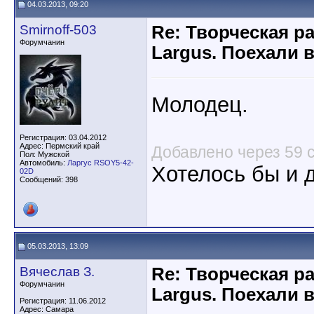
04.03.2013, 09:20
Smirnoff-503
Re: Творческая р
Форумчанин
Largus. Поехали 
Молодец.
Регистрация: 03.04.2012
Адрес: Пермский край
Добавлено через 59 
Пол: Мужской
Автомобиль:
Ларгус RSOY5-42-
Хотелось бы и д
02D
Сообщений: 398
05.03.2013, 13:09
Вячеслав З.
Re: Творческая р
Форумчанин
Largus. Поехали 
Регистрация: 11.06.2012
Адрес: Самара