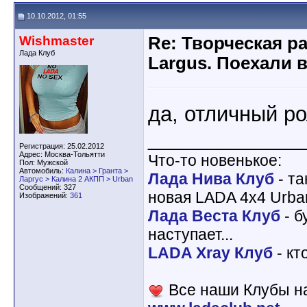
10.10.2012, 01:55
Wishmaster
Re: Творческая р
Лада Клуб
Largus. Поехали 
да, отличный ро
_____________
Регистрация: 25.02.2012
Адрес: Москва-Тольятти
Что-то новенькое:
Пол: Мужской
Автомобиль:
Калина > Гранта >
Лада Нива Клуб
- та
Ларгус > Калина 2 АКПП > Urban
Сообщений: 327
новая LADA 4x4 Urba
Изображений:
361
Лада Веста Клуб
- б
наступает...
LADA Xray Клуб
- кт
Все наши Клубы на