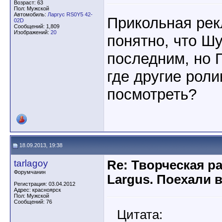
Возраст: 63
Пол: Мужской
Автомобиль:
Ларгус RS0Y5 42-
Прикольная рек
02D
Сообщений: 1,809
Изображений:
20
понятно, что Ш
последним, но 
где другие роли
посмотреть?
18.09.2013, 19:38
tarlagoy
Re: Творческая р
Форумчанин
Largus. Поехали 
Регистрация: 03.04.2012
Адрес: красноярск
Пол: Мужской
Сообщений: 76
Цитата: