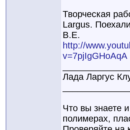
Творческая раб
Largus. Поехал
В.Е.
http://www.yout
v=7pjIgGHoAqA
_____________
Лада Ларгус Кл
_____________
Что вы знаете и
полимерах, пла
Проверяйте на 