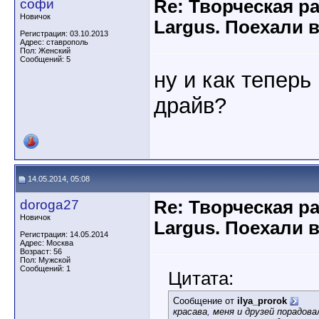
софи
Re: Творческая р
Новичок
Largus. Поехали 
Регистрация: 03.10.2013
Адрес: ставрополь
Пол: Женский
Сообщений: 5
ну и как теперь
драйв?
14.05.2014, 05:08
doroga27
Re: Творческая р
Новичок
Largus. Поехали 
Регистрация: 14.05.2014
Адрес: Москва
Возраст: 56
Пол: Мужской
Сообщений: 1
Цитата:
Сообщение от
ilya_prorok
красава
,
меня и друзей порадова