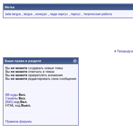
Метки
lada largus
,
largus
,
конкурс
,
лада ларгус
,
ларгус
,
творческая работа
«
Предыдущ
Ваши права в разделе
Вы
не можете
создавать новые темы
Вы
не можете
отвечать в темах
Вы
не можете
прикреплять вложения
Вы
не можете
редактировать свои сообщения
BB коды
Вкл.
Смайлы
Вкл.
[IMG]
код
Вкл.
HTML код
Выкл.
Правила форума