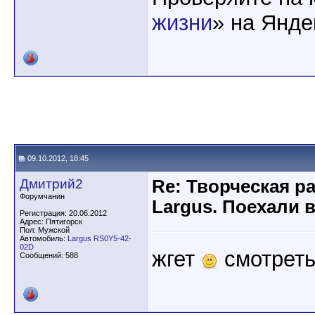
жизни
» на Янде
09.10.2012, 18:45
Дмитрий2
Re: Творческая р
Форумчанин
Largus. Поехали 
Регистрация: 20.06.2012
Адрес: Пятигорск
Пол: Мужской
Автомобиль:
Largus RS0Y5-42-
02D
жгет
смотрет
Сообщений: 588