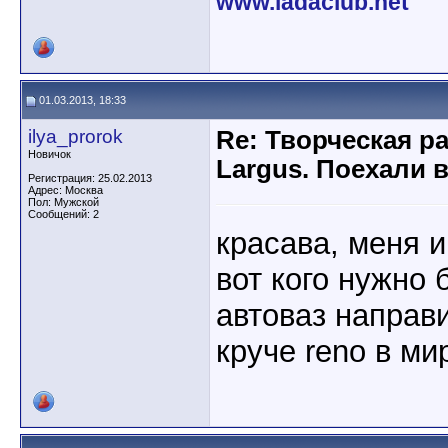
www.ladaclub.net
01.03.2013, 18:33
ilya_prorok
Re: Творческая р
Новичок
Largus. Поехали 
Регистрация: 25.02.2013
Адрес: Москва
Пол: Мужской
Сообщений: 2
красава, меня 
вот кого нужно 
автоваз направ
круче reno в ми