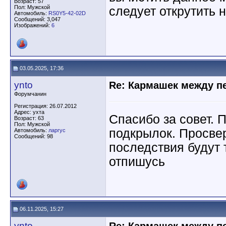
Возраст: 57
Пол: Мужской
следует открутить 
Автомобиль:
RS0Y5-42-02D
Сообщений: 3,047
Изображений:
6
03.05.2025, 17:36
ynto
Re: Кармашек между п
Форумчанин
Регистрация: 26.07.2012
Адрес: ухта
Спасибо за совет. 
Возраст: 63
Пол: Мужской
подкрылок. Просвер
Автомобиль:
ларгус
Сообщений: 98
последствия будут 
отпишусь
06.11.2025, 15:27
ynto