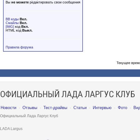
Вы
не можете
редактировать свои сообщения
BB коды
Вкл.
Смайлы
Вкл.
[IMG]
код
Вкл.
HTML код
Выкл.
Правила форума
Текущее врем
ОФИЦИАЛЬНЫЙ ЛАДА ЛАРГУС КЛУБ
Новости
·
Отзывы
·
Тест-драйвы
·
Статьи
·
Интервью
·
Фото
·
Ви
Официальный Лада Ларгус Клуб
LADA Largus