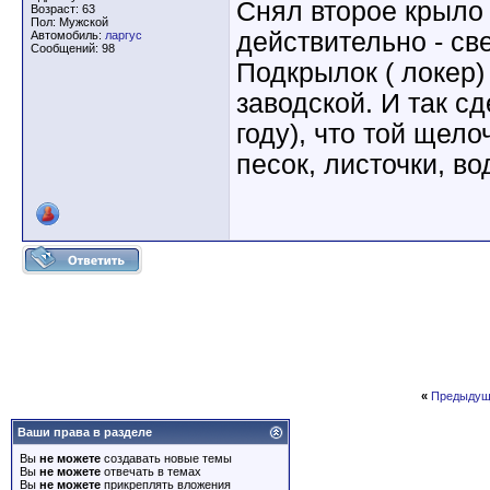
Снял второе крыло 
Возраст: 63
Пол: Мужской
действительно - све
Автомобиль:
ларгус
Сообщений: 98
Подкрылок ( локер)
заводской. И так сд
году), что той щело
песок, листочки, во
«
Предыдущ
Ваши права в разделе
Вы
не можете
создавать новые темы
Вы
не можете
отвечать в темах
Вы
не можете
прикреплять вложения