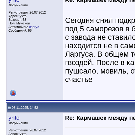
Re: Кармашек между п
Форумчанин
Регистрация: 26.07.2012
Адрес: ухта
Сегодня снял подк
Возраст: 63
Пол: Мужской
под 5 саморезов в 
Автомобиль:
ларгус
Сообщений: 98
с завода не ставил
находится не в сам
Ларгуса. В общем т
гвоздей. После в к
пушсало, мовиль, о
счастье
08.11.2025, 14:52
ynto
Re: Кармашек между п
Форумчанин
Регистрация: 26.07.2012
Адрес: ухта