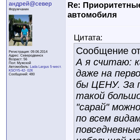
андрей@север
Re: Приоритетны
Форумчанин
автомобиля
Цитата:
Сообщение о
Регистрация: 09.06.2014
Адрес: Северодвинск
А я считаю: 
Возраст: 56
Пол: Мужской
Автомобиль:
Lada Largus 5-мест.
даже на перв
KSOY5-42- 02К
Сообщений: 480
бы ЦЕНУ. За 
такой большо
"сарай" можно
по всем видам
повседневные,