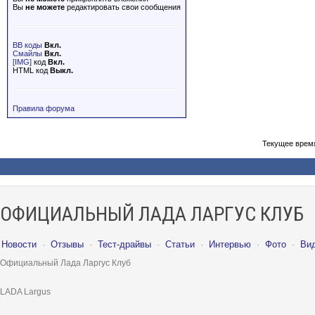
Вы
не можете
редактировать свои сообщения
BB коды
Вкл.
Смайлы
Вкл.
[IMG]
код
Вкл.
HTML код
Выкл.
Правила форума
Текущее врем
ОФИЦИАЛЬНЫЙ ЛАДА ЛАРГУС КЛУБ
Новости
·
Отзывы
·
Тест-драйвы
·
Статьи
·
Интервью
·
Фото
·
Ви
Официальный Лада Ларгус Клуб
LADA Largus