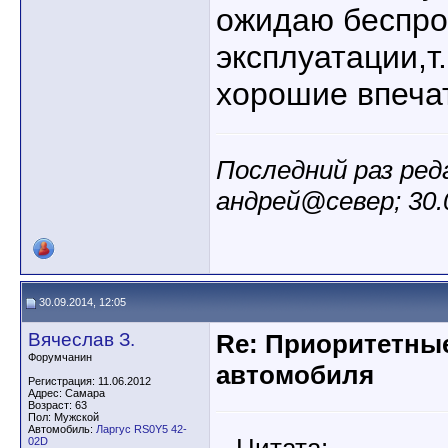
ожидаю беспр
эксплуатации,т
хорошие впечат
Последний раз ре
андрей@север; 30.
30.09.2014, 12:05
Вячеслав З.
Re: Приоритетны
Форумчанин
автомобиля
Регистрация: 11.06.2012
Адрес: Самара
Возраст: 63
Пол: Мужской
Автомобиль:
Ларгус RS0Y5 42-
02D