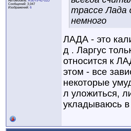
Автомобиль:
RS0Y5-42-02D
Сообщений: 3,047
трассе Лада 
Изображений:
6
немного
ЛАДА - это кал
д . Ларгус тол
относится к ЛА
этом - все зав
некоторые умуд
л уложиться, л
укладываюсь в