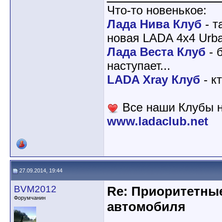
Что-то новенькое:
Лада Нива Клуб
- т
новая LADA 4x4 Urba
Лада Веста Клуб
- 
наступает...
LADA Xray Клуб
- к
Все наши Клубы н
www.ladaclub.net
27.09.2014, 19:44
BVM2012
Re: Приоритетны
Форумчанин
автомобиля