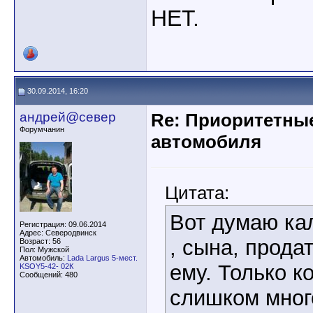
НЕТ.
30.09.2014, 16:20
андрей@север
Re: Приоритетны
Форумчанин
автомобиля
Цитата:
Вот думаю ка
Регистрация: 09.06.2014
Адрес: Северодвинск
, сына, продат
Возраст: 56
Пол: Мужской
Автомобиль:
Lada Largus 5-мест.
ему. Только к
KSOY5-42- 02К
Сообщений: 480
слишком мног