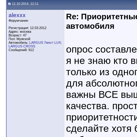
11.10.2014, 12:11
alexxx
Re: Приоритетны
Форумчанин
автомобиля
Регистрация: 12.03.2012
Адрес: москва
Возраст: 47
Пол: Мужской
Автомобиль:
LARGUS 7мест LUX;
опрос составле
LARGUS CROSS
Сообщений: 912
я не знаю кто 
только из одно
для абсолютно
важны ВСЕ вы
качества. прос
приоритетности
сделайте хотя