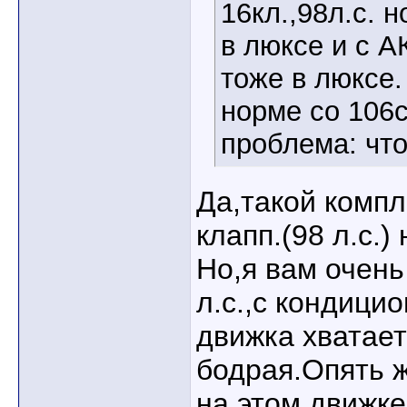
16кл.,98л.с. 
в люксе и с А
тоже в люксе.
норме со 106с
проблема: что
Да,такой компл
клапп.(98 л.с.)
Но,я вам очен
л.с.,с кондици
движка хватае
бодрая.Опять 
на этом движке