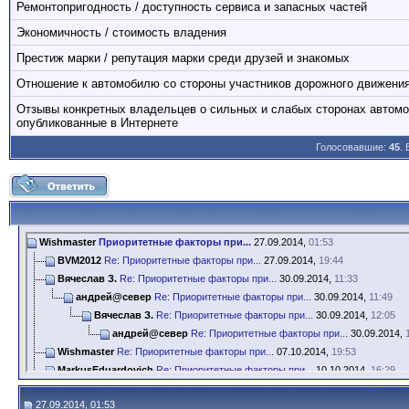
Ремонтопригодность / доступность сервиса и запасных частей
Экономичность / стоимость владения
Престиж марки / репутация марки среди друзей и знакомых
Отношение к автомобилю со стороны участников дорожного движени
Отзывы конкретных владельцев о сильных и слабых сторонах автом
опубликованные в Интернете
Голосовавшие:
45
.
Wishmaster
Приоритетные факторы при...
27.09.2014,
01:53
BVM2012
Re: Приоритетные факторы при...
27.09.2014,
19:44
Вячеслав З.
Re: Приоритетные факторы при...
30.09.2014,
11:33
андрей@север
Re: Приоритетные факторы при...
30.09.2014,
11:49
Вячеслав З.
Re: Приоритетные факторы при...
30.09.2014,
12:05
андрей@север
Re: Приоритетные факторы при...
30.09.2014,
Wishmaster
Re: Приоритетные факторы при...
07.10.2014,
19:53
MarkusEduardovich
Re: Приоритетные факторы при...
10.10.2014,
16:29
oapv
Re: Приоритетные факторы при...
10.10.2014,
23:36
27.09.2014, 01:53
alexxx
Re: Приоритетные факторы при...
11.10.2014,
12:11