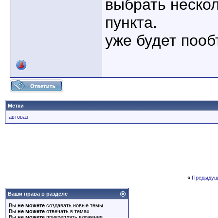
выбрать нескол
пункта.
уже будет пооб
Метки
автоваз
«
Предыдущ
Ваши права в разделе
Вы
не можете
создавать новые темы
Вы
не можете
отвечать в темах
Вы
не можете
прикреплять вложения