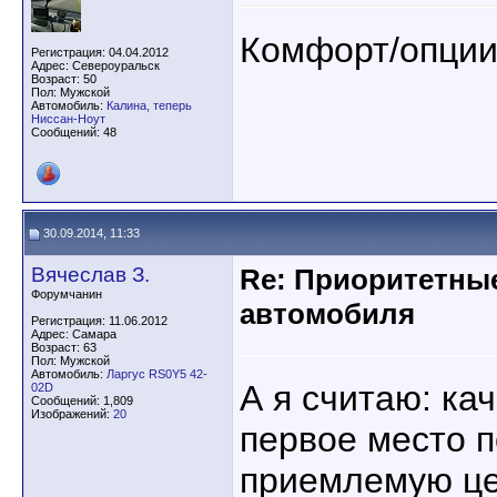
Комфорт/опции
Регистрация: 04.04.2012
Адрес: Североуральск
Возраст: 50
Пол: Мужской
Автомобиль:
Калина, теперь
Ниссан-Ноут
Сообщений: 48
30.09.2014, 11:33
Вячеслав З.
Re: Приоритетны
Форумчанин
автомобиля
Регистрация: 11.06.2012
Адрес: Самара
Возраст: 63
Пол: Мужской
Автомобиль:
Ларгус RS0Y5 42-
А я считаю: ка
02D
Сообщений: 1,809
Изображений:
20
первое место 
приемлемую це