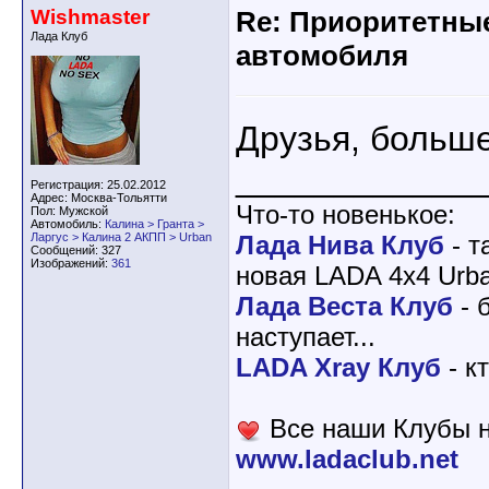
Wishmaster
Re: Приоритетны
Лада Клуб
автомобиля
Друзья, больш
____________
Регистрация: 25.02.2012
Адрес: Москва-Тольятти
Что-то новенькое:
Пол: Мужской
Автомобиль:
Калина > Гранта >
Ларгус > Калина 2 АКПП > Urban
Лада Нива Клуб
- т
Сообщений: 327
Изображений:
361
новая LADA 4x4 Urba
Лада Веста Клуб
- 
наступает...
LADA Xray Клуб
- к
Все наши Клубы н
www.ladaclub.net