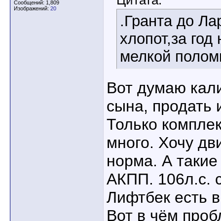
Цитата:
Сообщений: 1,809
Изображений:
20
.Гранта до Ла
хлопот,за год
мелкой полом
Вот думаю кали
сына, продать и
Только компле
много. Хочу дви
норма. А такие
АКПП. 106л.с. 
Лифтбек есть в
Вот в чём проб