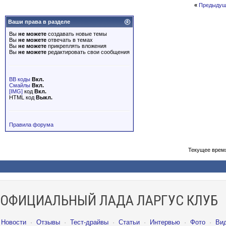
«
Предыдущ
Ваши права в разделе
Вы
не можете
создавать новые темы
Вы
не можете
отвечать в темах
Вы
не можете
прикреплять вложения
Вы
не можете
редактировать свои сообщения
BB коды
Вкл.
Смайлы
Вкл.
[IMG]
код
Вкл.
HTML код
Выкл.
Правила форума
Текущее врем
ОФИЦИАЛЬНЫЙ ЛАДА ЛАРГУС КЛУБ
Новости
·
Отзывы
·
Тест-драйвы
·
Статьи
·
Интервью
·
Фото
·
Ви