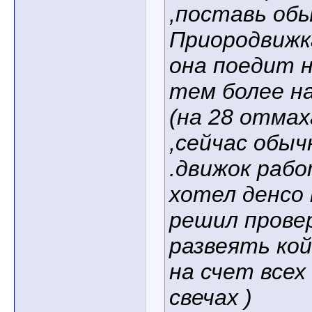
,поставь об
Приородвижка
она поедит н
тем более на
(на 28 отма
,сейчас обы
.движок раб
хотел денсо
решил провер
развеять ко
на счет всех
свечах )