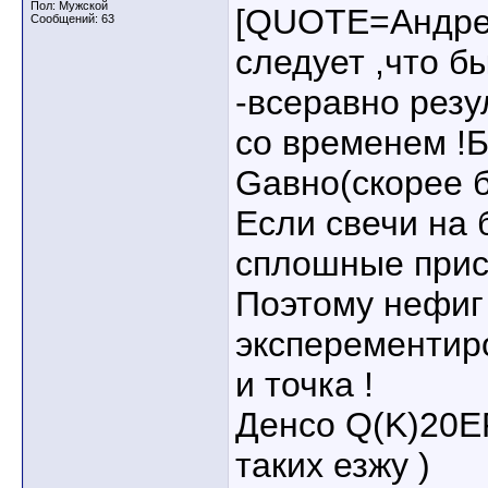
Пол: Мужской
[QUOTE=Андре
Сообщений: 63
следует ,что б
-всеравно резу
со временем !Б
Gавно(скорее бе
Если свечи на 
сплошные приса
Поэтому нефиг
эксперементир
и точка !
Денсо Q(K)20E
таких езжу )