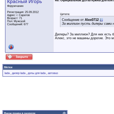
Красный Игорь
Re: Официальные ДОПы нужны для конт
Форумчанин
Регистрация: 25.09.2012
Цитата:
Адрес: г. Саратов
Возраст: 71
Сообщение от
Alex0712
Пол: Мужской
За миллион пусть дилеры сами н
Сообщений: 677
Дилеры? За миллион? Для них есть 
Алекс, это не машины дорогие. Это 
Метки
lada
,
дилер lada
,
допы для lada
,
автоваз
Ваши права в разделе