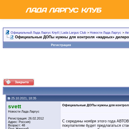
Официальный Лада Ларгус Клуб | Lada Largus Club
>
Новости Лада Ларгус
>
Ав
Официальные ДОПы нужны для контроля «жадных» дилер
Регистрация
25.10.2021, 18:35
svett
Официальные ДОПы нужны для контрол
Новости Лада Ларгус
Регистрация: 26.02.2012
С середины ноября этого года АВТОВ
Адрес: Россия)
покупателям будет предлагаться стан
Возраст: 48
Пол: Женский