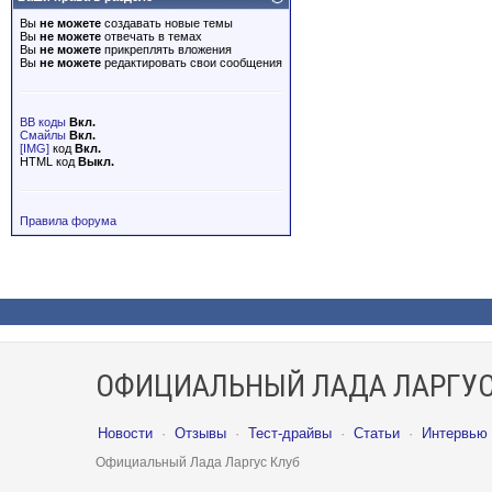
Вы
не можете
создавать новые темы
Вы
не можете
отвечать в темах
Вы
не можете
прикреплять вложения
Вы
не можете
редактировать свои сообщения
BB коды
Вкл.
Смайлы
Вкл.
[IMG]
код
Вкл.
HTML код
Выкл.
Правила форума
ОФИЦИАЛЬНЫЙ ЛАДА ЛАРГУС
Новости
·
Отзывы
·
Тест-драйвы
·
Статьи
·
Интервью
Официальный Лада Ларгус Клуб