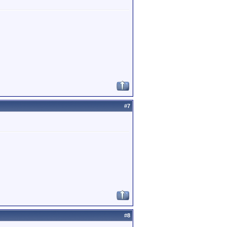
#
7
#
8