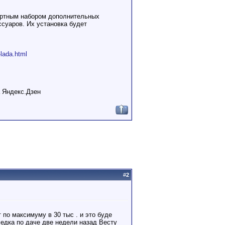
артным набором дополнительных
суаров. Их установка будет
-lada.html
а Яндекс.Дзен
#
2
по максимуму в 30 тыс . и это буде
седка по даче две недели назад Весту