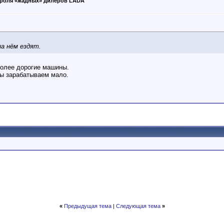
роля «жадных» дилеров LADA
а нём ездят.
более дорогие машины.
мы зарабатываем мало.
«
Предыдущая тема
|
Следующая тема
»