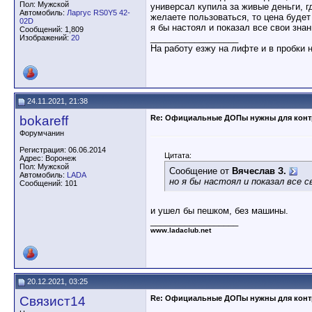
Пол: Мужской
универсал купила за живые деньги, г
Автомобиль:
Ларгус RS0Y5 42-
желаете пользоваться, то цена будет
02D
я бы настоял и показал все свои знани
Сообщений: 1,809
__________________
Изображений:
20
На работу езжу на лифте и в пробки 
24.11.2021, 21:38
bokareff
Re: Официальные ДОПы нужны для конт
Форумчанин
Регистрация: 06.06.2014
Цитата:
Адрес: Воронеж
Пол: Мужской
Сообщение от
Вячеслав З.
Автомобиль:
LADA
но я бы настоял и показал все сво
Сообщений: 101
и ушел бы пешком, без машины.
__________________
www.ladaclub.net
20.12.2021, 03:25
Связист14
Re: Официальные ДОПы нужны для конт