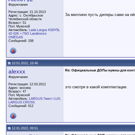
Форумчанин
Регистрация: 21.10.2013
За миллион пусть дилеры сами на нём
Адрес: с. Октябрьское
Челябинской области
Возраст: 51
Пол: Мужской
Автомобиль:
Lada Largus KS0Y5L
42-02K + ГБО Landirenzo
OMEGAS
Сообщений: 338
10.01.2022, 16:46
alexxx
Re: Официальные ДОПы нужны для конт
Форумчанин
Регистрация: 12.03.2012
это смотря в какой комплектации.
Адрес: москва
Возраст: 47
Пол: Мужской
Автомобиль:
LARGUS 7мест LUX;
LARGUS CROSS
Сообщений: 912
12.01.2022, 09:51