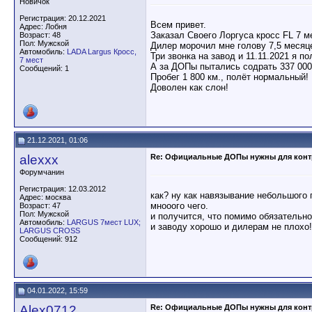
Новичок
Регистрация: 20.12.2021
Всем привет.
Адрес: Лобня
Заказал Своего Лоргуса кросс FL 7 м
Возраст: 48
Пол: Мужской
Дилер морочил мне голову 7,5 месяце
Автомобиль:
LADA Largus Кросс,
Три звонка на завод и 11.11.2021 я
7 мест
А за ДОПы пытались содрать 337 000р
Сообщений: 1
Пробег 1 800 км., полёт нормальный!
Доволен как слон!
21.12.2021, 01:06
alexxx
Re: Официальные ДОПы нужны для конт
Форумчанин
Регистрация: 12.03.2012
как? ну как навязывание небольшого 
Адрес: москва
мнооого чего.
Возраст: 47
Пол: Мужской
и получится, что помимо обязательно
Автомобиль:
LARGUS 7мест LUX;
и заводу хорошо и дилерам не плохо!
LARGUS CROSS
Сообщений: 912
04.01.2022, 15:59
Alex0712
Re: Официальные ДОПы нужны для конт