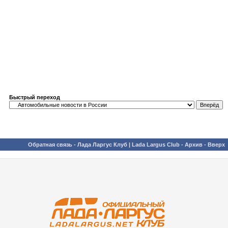
Быстрый переход
Обратная связь
-
Лада Ларгус Клуб | Lada Largus Club
-
Архив
-
Вверх