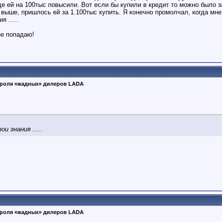
де ей на 100тыс повысили. Вот если бы купили в кредит то можно было з
 выше, пришлось ей за 1.100тыс купить. Я конечно промолчал, когда мне
я .....
не попадаю!
роля «жадных» дилеров LADA
и знания .....
роля «жадных» дилеров LADA