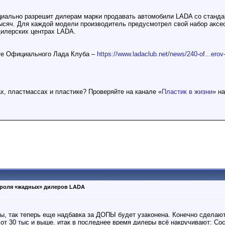
циально разрешит дилерам марки продавать автомобили LADA со станд
тысяч. Для каждой модели производитель предусмотрел свой набор аксес
дилерских центрах LADA.
йте Официального Лада Клуба –
https://www.ladaclub.net/news/240-of...erov
ах, пластмассах и пластике? Проверяйте на канале «
Пластик в жизни
» н
роля «жадных» дилеров LADA
, так теперь еще надбавка за ДОПЫ будет узаконена. Конечно сделают 
от 30 тыс и выше. итак в последнее время дилеры всё накручивают: Со