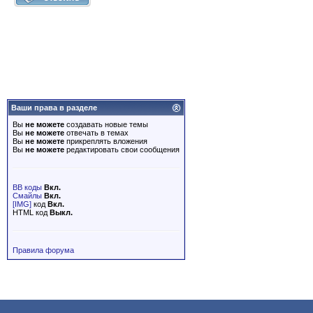
Ваши права в разделе
Вы
не можете
создавать новые темы
Вы
не можете
отвечать в темах
Вы
не можете
прикреплять вложения
Вы
не можете
редактировать свои сообщения
BB коды
Вкл.
Смайлы
Вкл.
[IMG]
код
Вкл.
HTML код
Выкл.
Правила форума