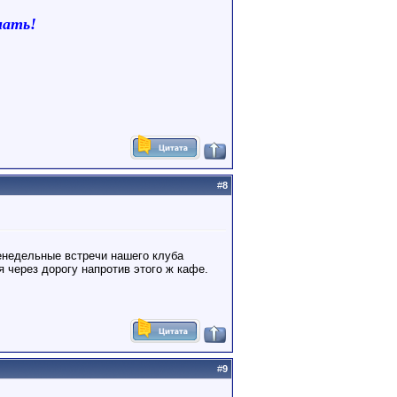
нать!
#
8
женедельные встречи нашего клуба
я через дорогу напротив этого ж кафе.
#
9