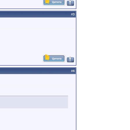
#
3
#
4