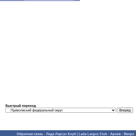
Быстрый переход
Обратная связь
-
Лада Ларгус Клуб | Lada Largus Club
-
Архив
-
Вверх