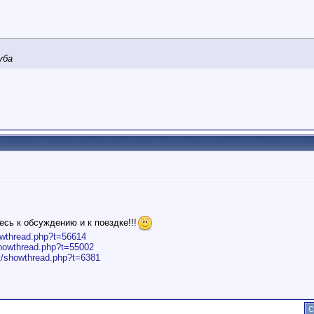
уба
сь к обсуждению и к поездке!!!
owthread.php?t=56614
showthread.php?t=55002
et/showthread.php?t=6381
С