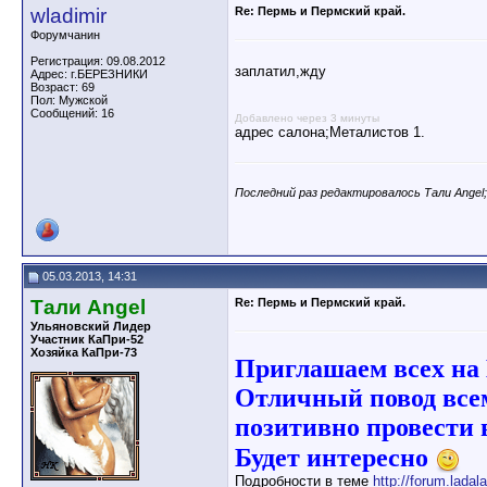
wladimir
Re: Пермь и Пермский край.
Форумчанин
Регистрация: 09.08.2012
заплатил,жду
Адрес: г.БЕРЕЗНИКИ
Возраст: 69
Пол: Мужской
Сообщений: 16
Добавлено через 3 минуты
адрес салона;Металистов 1.
Последний раз редактировалось Тали Angel;
05.03.2013, 14:31
Тали Angel
Re: Пермь и Пермский край.
Ульяновский Лидер
Участник КаПри-52
Хозяйка КаПри-73
Приглашаем всех н
Отличный повод всем
позитивно провести
Будет интересно
Подробности в теме
http://forum.lada