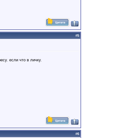
#
5
есу. если что в личку.
#
6