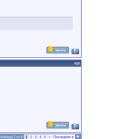
#
10
траница 1 из 6
1
2
3
4
5
>
Последняя
»