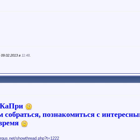
 09.02.2013 в
11:48
.
а КаПри
 собраться, познакомиться с интересн
 время
largus.net/showthread.php?t=1222