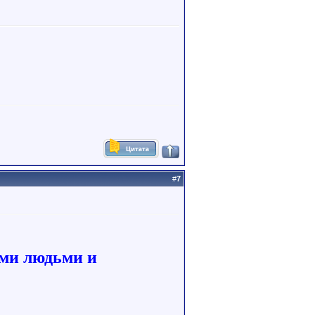
#
7
ыми людьми и