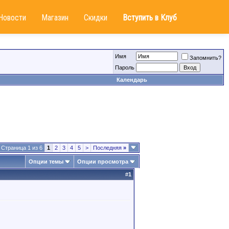
Новости
Магазин
Скидки
Вступить в Клуб
Имя
Запомнить?
Пароль
Календарь
Страница 1 из 6
1
2
3
4
5
>
Последняя
»
Опции темы
Опции просмотра
#
1