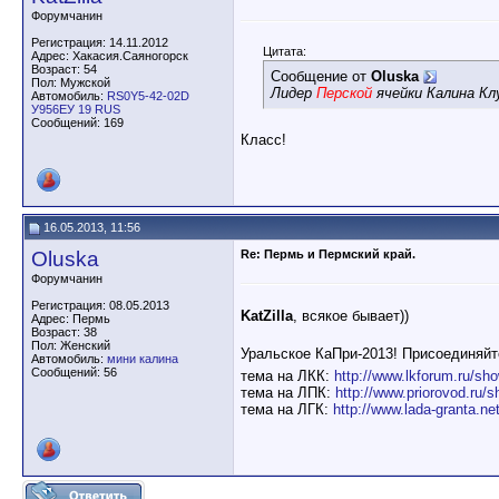
Форумчанин
Регистрация: 14.11.2012
Цитата:
Адрес: Хакасия.Саяногорск
Возраст: 54
Сообщение от
Oluska
Пол: Мужской
Лидер
Перской
ячейки Калина Кл
Автомобиль:
RS0Y5-42-02D
У956ЕУ 19 RUS
Сообщений: 169
Класс!
16.05.2013, 11:56
Oluska
Re: Пермь и Пермский край.
Форумчанин
Регистрация: 08.05.2013
KatZilla
, всякое бывает))
Адрес: Пермь
Возраст: 38
Пол: Женский
Уральское КаПри-2013! Присоединяйте
Автомобиль:
мини калина
Сообщений: 56
тема на ЛКК:
http://www.lkforum.ru/sh
тема на ЛПК:
http://www.priorovod.ru/
тема на ЛГК:
http://www.lada-granta.n