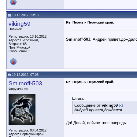
18.12.2012, 23:18
viking59
Re: Пермь и Пермский край.
Новичок
Регистрация: 13.10.2012
Smirnoff-503
, Андрей привет,дождалс
Адрес: г.Березники,
Возраст: 68
Пол: Мужской
Сообщений: 3
19.12.2012, 07:06
Smirnoff-503
Re: Пермь и Пермский край.
Форумчанин
Цитата:
Сообщение от
viking59
Андрей привет,дождался.
Да! Давай, сейчас твоя очередь.
Регистрация: 03.04.2012
Адрес: Пермский край