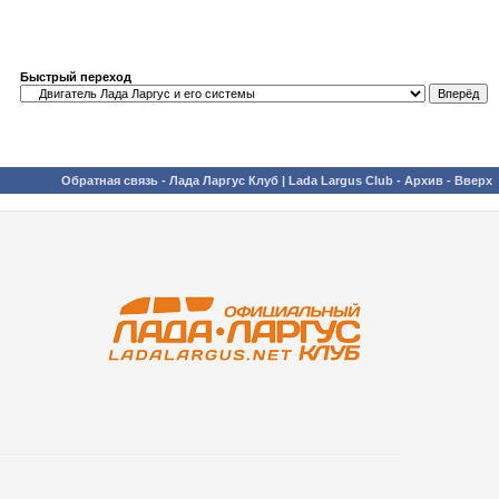
Быстрый переход
Обратная связь
-
Лада Ларгус Клуб | Lada Largus Club
-
Архив
-
Вверх