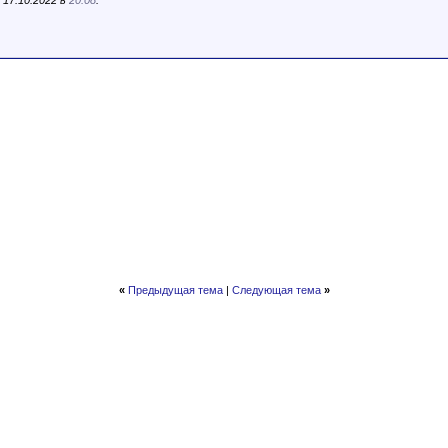
 17.10.2022 в
20:08
.
«
Предыдущая тема
|
Следующая тема
»