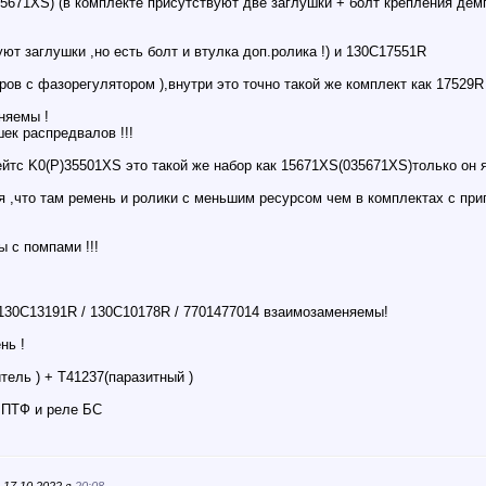
5671XS) (в комплекте присутствуют две заглушки + болт крепления дем
ют заглушки ,но есть болт и втулка доп.ролика !) и 130C17551R
ов с фазорегулятором ),внутри это точно такой же комплект как 17529R 
няемы !
ек распредвалов !!!
йтс K0(P)35501XS это такой же набор как 15671XS(035671XS)только он я
ия ,что там ремень и ролики с меньшим ресурсом чем в комплектах с пр
ы с помпами !!!
30С13191R / 130C10178R / 7701477014 взаимозаменяемы!
нь !
тель ) + T41237(паразитный )
 ПТФ и реле БС