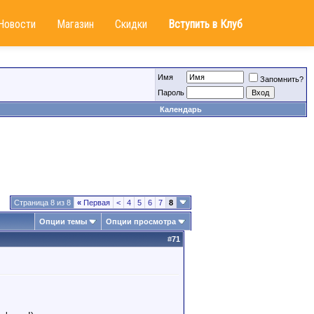
Новости
Магазин
Скидки
Вступить в Клуб
Имя
Запомнить?
Пароль
Календарь
Страница 8 из 8
«
Первая
<
4
5
6
7
8
Опции темы
Опции просмотра
#
71