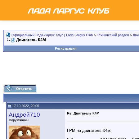
Официальный Лада Ларгус Клуб | Lada Largus Club
>
Технический раздел
>
Дви
Двигатель К4М
Регистрация
17.10.2022, 20:05
Андрей710
Re: Двигатель К4М
Форумчанин
ГРМ на двигатель К4м: