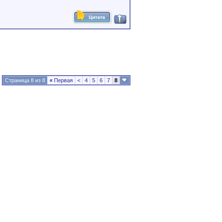
Страница 8 из 8
«
Первая
<
4
5
6
7
8