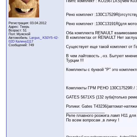
Гейтс комплект : KO15671XS(New К03
Рено комплект :130С17529R(отсутству
Регистрация: 03.04.2012
Рено комплект :130С13191R(для мотор
Адрес: Тверь
Возраст: 51
Оба комплекта RENAULT взаимозаме
Пол: Мужской
В комплектах от RENAULT Нет заглуш
Автомобиль:
Largus_ KS0Y5-42-
02D Калина1117
Сообщений: 749
Существует еще такой комплект от Ге
В чем лайтовость ,-хз. Бытуют мнен
Турции !!!
Комплекты с буквой "Р" это комплект
Комплекты ГРМ РЕНО 130C17529R / 1
GATES 5671XS (132 зуба)только реме
Ролики: Gates T43236(автомат-натяжи
__________________
Реле плавного розжига ламп Н11 для
По всем вопросам ,в личку !