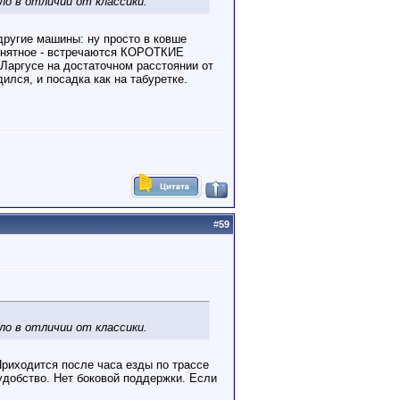
ло в отличии от классики.
другие машины: ну просто в ковше
епонятное - встречаются КОРОТКИЕ
 Ларгусе на достаточном расстоянии от
ился, и посадка как на табуретке.
#
59
ло в отличии от классики.
Приходится после часа езды по трассе
удобство. Нет боковой поддержки. Если