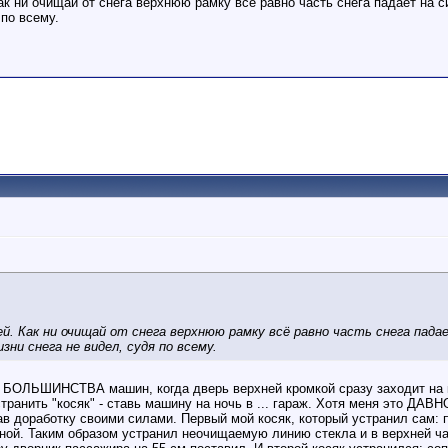
ак ни очищай от снега верхнюю рамку всё равно часть снега падает на с
 по всему.
ей. Как ни очищай от снега верхнюю рамку всё равно часть снега пада
зни снега не видел, судя по всему.
я у БОЛЬШИНСТВА машин, когда дверь верхней кромкой сразу заходит на
транить "косяк" - ставь машину на ночь в ... гараж. Хотя меня это ДАВНО
ав доработку своими силами. Первый мой косяк, который устранил сам: 
иной. Таким образом устранил неочищаемую линию стекла и в верхней ч