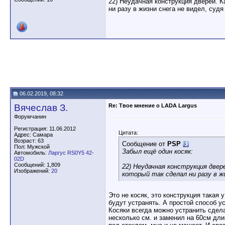
22) Неудачная конструкция дверей. К
ни разу в жизни снега не видел, судя
06.02.2019, 08:32
Вячеслав З.
Re: Твое мнение о LADA Largus
Форумчанин
Регистрация: 11.06.2012
Цитата:
Адрес: Самара
Возраст: 63
Сообщение от
PSP
Пол: Мужской
Забыл ещё один косяк:
Автомобиль:
Ларгус RS0Y5 42-
02D
Сообщений: 1,809
22) Неудачная конструкция двер
Изображений:
20
который так сделал ни разу в жи
Это не косяк, это конструкция така
будут устранять. А простой способ ус
Косяки всегда можно устранить сдел
несколько см. и заменил на 60см дл