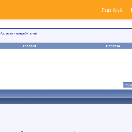
Лада Клуб
A глазами потребителей
Галерея
Справка
Стра