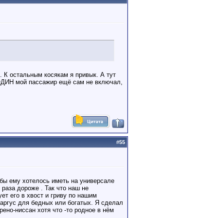
. К остальным косякам я привык. А тут
И ОДИН мой пассажир ещё сам не включал,
#
55
 бы ему хотелось иметь на универсале
раза дороже . Так что наш не
ет его в хвост и гриву по нашим
ларгус для бедных или богатых. Я сделал
рено-ниссан хотя что -то родное в нём