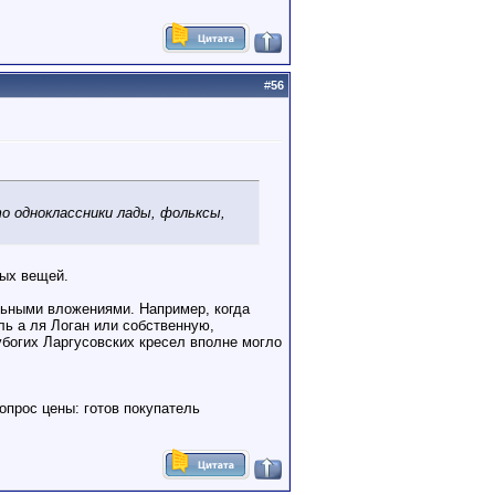
#
56
о одноклассники лады, фольксы,
ных вещей.
льными вложениями. Например, когда
ь а ля Логан или собственную,
убогих Ларгусовских кресел вполне могло
опрос цены: готов покупатель