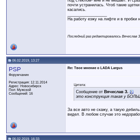
под стеклом- мне и не мешает. И сра
почти устранилась. Чтоб такие щетки
касались.
__________________
На работу езжу на лифте и в пробки 
Последний раз редактировалось Вячеслав З.
06.02.2019, 13:27
PSP
Re: Твое мнение о LADA Largus
Форумчанин
Регистрация: 12.11.2014
Цитата:
Адрес: Новосибирск
Пол: Мужской
Сообщение от
Вячеслав З.
Сообщений: 16
это конструкция такая у БОЛЬШ
За все авто не скажу, а такую дебил
видел. В любом случае это недоработ
06.02.2019, 16:33