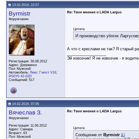
13.02.2019, 22:57
Byrmistr
Re: Твое мнение о LADA Largus
Форумчанин
Цитата:
И производство убогих Ларгусов
А что с креслами не так? Я старый р
__________________
Эй извозчик! Я не извозчик - я водит
Регистрация: 30.08.2012
Адрес: Дзержинск
Пол: Мужской
Автомобиль:
Люкс 7 мест V16;
RS0Y5-42-02D
Сообщений: 517
14.02.2019, 07:05
Вячеслав З.
Re: Твое мнение о LADA Largus
Форумчанин
Регистрация: 11.06.2012
Цитата:
Адрес: Самара
Возраст: 63
Сообщение от
Byrmistr
Пол: Мужской