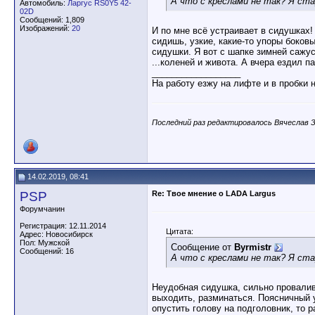
А что с креслами не так? Я ста
Автомобиль:
Ларгус RS0Y5 42-
02D
Сообщений: 1,809
Изображений:
20
И по мне всё устраивает в сидушках!
сидишь, узкие, какие-то упоры боков
сидушки. Я вот с шапке зимней сажус
...коленей и живота. А вчера ездил 
__________________
На работу езжу на лифте и в пробки 
Последний раз редактировалось Вячеслав З.
14.02.2019, 08:41
PSP
Re: Твое мнение о LADA Largus
Форумчанин
Регистрация: 12.11.2014
Цитата:
Адрес: Новосибирск
Пол: Мужской
Сообщение от
Byrmistr
Сообщений: 16
А что с креслами не так? Я ста
Неудобная сидушка, сильно провалива
выходить, разминаться. Поясничный 
опустить голову на подголовник, то р