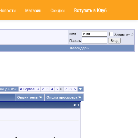
Новости
Магазин
Скидки
Вступить в Клуб
Имя
Запомнить?
Пароль
Календарь
ница 6 из 8
«
Первая
<
2
3
4
5
6
7
8
>
Опции темы
Опции просмотра
#
51