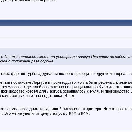
го бы ему хотелось иметь на универсале ларгус.При этом он забыл чт
два с половиной раза дороже.
оновых фар, ни турбонаддува, ни полного привода, ни других малореаль
в при постановке Ларгуса в производство могла быть решена с минима
ластмассовых деталей совершенно не принципиально было делать панел
Производство кресел для Ларгуса осваивалось с нуля. И производство 
 комфортных на этапе подготовки. И. т.д.
ка нормального двигателя, типа 2-литрового от дастера. Но это просто в
ет. Это же не увеличит цену Ларгуса с К7М и К4М.