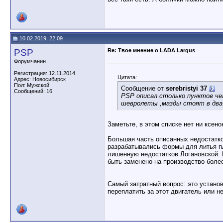
10.02.2019, 22:09
PSP
Re: Твое мнение о LADA Largus
Форумчанин
Регистрация: 12.11.2014
Цитата:
Адрес: Новосибирск
Пол: Мужской
Сообщение от
serebristyi 37
Сообщений: 16
PSP описал столько пунктов че
шевролеты ,мазды стоят в два-
Заметьте, в этом списке нет ни ксен
Большая часть описанных недостатко
разрабатывались формы для литья п
лишенную недостатков Логановской. 
быть заменено на производство более
Самый затратный вопрос: это установ
переплатить за этот двигатель или н