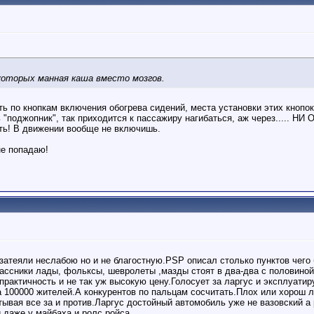
которых манная каша вместо мозгов.
ть по кнопкам включения обогрева сидений, места установки этих кнопок
"поджопник", так приходится к пассажиру нагибаться, аж через..... Н
ыть! В движении вообще не включишь.
не попадаю!
затеяли неслабою но и не благостную.PSP описал столько пунктов чего
ассники лады, фольксы, шевролеты ,мазды стоят в два-два с половиной 
актичность и не так уж высокую цену.Голосует за ларгус и эксплуатиру
на 100000 жителей.А конкурентов по пальцам сосчитать.Плох или хорош 
тывая все за и против.Ларгус достойный автомобиль уже не вазовский а 
и даже у майбаха и ролс ройса.