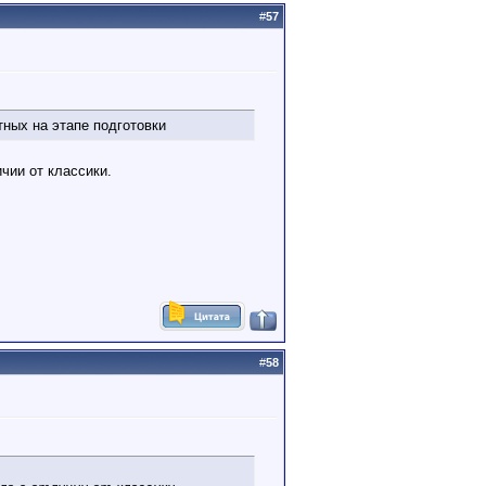
#
57
ных на этапе подготовки
чии от классики.
#
58