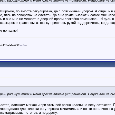
рый радикулитчик и меня кресла вполне устраивают. Рецидивов не бы
 Широкие, по высоте регулировка, да с поясничным упором. А сядешь в 
ые, чтоб на поворотах не слетать! Да еще узкие бывают и самое мне н
ь и она мне не мешает, в дверной проем спокойно помещаюсь. И руль в
пассажиром в гранте сына: шапку пришлось рукой поддерживать, когда сад
не попадаю!
; 14.02.2019 в
07:07
.
рый радикулитчик и меня кресла вполне устраивают. Рецидивов не бы
ется, слишком мягкая и при этом всё-равно колени на весу остаются. 
упор сделан для галочки-регулировка минимальна и почти не влияет на 
ассматриваешь потолок, а не дорогу.