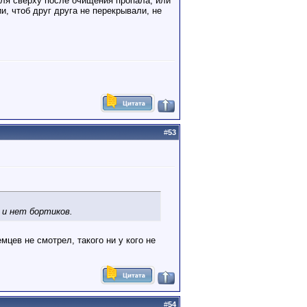
опля сверху после очищения пропала, или
и, чтоб друг друга не перекрывали, не
#
53
 и нет бортиков.
мцев не смотрел, такого ни у кого не
#
54