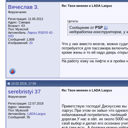
Вячеслав З.
Re: Твое мнение о LADA Largus
Форумчанин
Регистрация: 11.06.2012
Цитата:
Адрес: Самара
Возраст: 63
Сообщение от
PSP
Пол: Мужской
недоработка конструкторов, у 
Автомобиль:
Ларгус RS0Y5 42-
02D
Сообщений: 1,809
Изображений:
20
Что у них вместо мозгов, можно суди
потребуется для пассажира включить 
кроме жены и то ей надо дверь откр
__________________
На работу езжу на лифте и в пробки 
10.02.2019, 17:59
serebristyi 37
Re: Твое мнение о LADA Largus
Форумчанин
Регистрация: 12.07.2018
Приветствую господа! Дискуссию вы 
Адрес: иваново
ларгус.При этом он забыл что однокл
Пол: Мужской
Автомобиль:
LADA Largus
избалованный потребитель любящий пр
Сообщений: 35
дорогам.У нас в обл. их около 5000 
свой выбор и делал его осознано учи
всё таки есть. А болячки можно найт