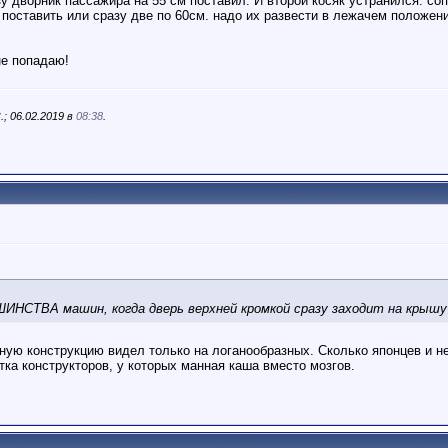
зу дворник пассажира на 55 см поставил. И второй косяк устранился: с
 поставить или сразу две по 60см. надо их развести в лежачем положени
не попадаю!
; 06.02.2019 в
08:38
.
ИНСТВА машин, когда дверь верхней кромкой сразу заходит на крышу
ьную конструкцию видел только на логанообразных. Сколько японцев и не
ка конструкторов, у которых манная каша вместо мозгов.