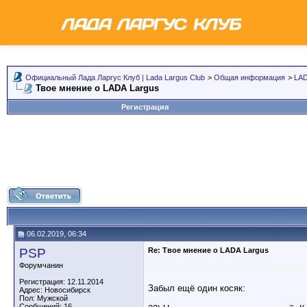
Официальный Лада Ларгус Клуб | Lada Largus Club
>
Общая информация
>
LAD
Твое мнение о LADA Largus
Регистрация
06.02.2019, 06:34
PSP
Re: Твое мнение о LADA Largus
Форумчанин
Регистрация: 12.11.2014
Забыл ещё один косяк:
Адрес: Новосибирск
Пол: Мужской
Сообщений: 16