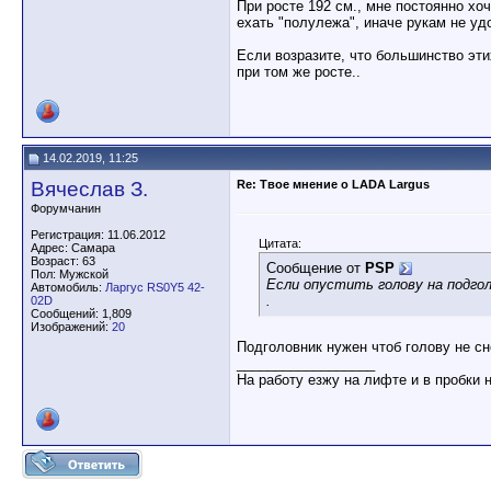
При росте 192 см., мне постоянно хоч
ехать "полулежа", иначе рукам не удо
Если возразите, что большинство эти
при том же росте..
14.02.2019, 11:25
Вячеслав З.
Re: Твое мнение о LADA Largus
Форумчанин
Регистрация: 11.06.2012
Цитата:
Адрес: Самара
Возраст: 63
Сообщение от
PSP
Пол: Мужской
Если опустить голову на подгол
Автомобиль:
Ларгус RS0Y5 42-
.
02D
Сообщений: 1,809
Изображений:
20
Подголовник нужен чтоб голову не сн
__________________
На работу езжу на лифте и в пробки 