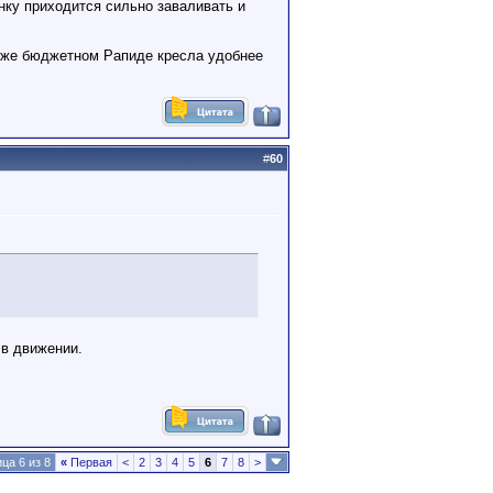
инку приходится сильно заваливать и
ль же бюджетном Рапиде кресла удобнее
#
60
 в движении.
ца 6 из 8
«
Первая
<
2
3
4
5
6
7
8
>