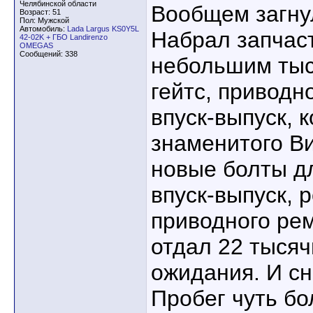
Челябинской области
Вообщем загнул
Возраст: 51
Пол: Мужской
Автомобиль:
Lada Largus KS0Y5L
Набрал запчаст
42-02K + ГБО Landirenzo
OMEGAS
Сообщений: 338
небольшим тыс
гейтс, приводн
впуск-выпуск, 
знаменитого Ви
новые болты д
впуск-выпуск, 
приводного рем
отдал 22 тысяч
ожидания. И сн
Пробег чуть бо