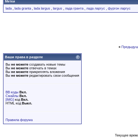
Метки
lada
,
lada granta
,
lada largus
,
largus
,
лада гранта
,
лада ларгус
,
фургон ларгус
«
Предыдущ
Ваши права в разделе
Вы
не можете
создавать новые темы
Вы
не можете
отвечать в темах
Вы
не можете
прикреплять вложения
Вы
не можете
редактировать свои сообщения
BB коды
Вкл.
Смайлы
Вкл.
[IMG]
код
Вкл.
HTML код
Выкл.
Правила форума
Текущее врем