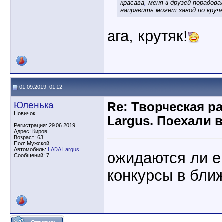
красава
,
меня и друзей порадова
направить может завод по круче
ага, крутяк!
01.09.2019, 01:12
Юленька
Re: Творческая р
Новичок
Largus. Поехали 
Регистрация: 29.06.2019
Адрес: Киров
Возраст: 63
Пол: Мужской
Автомобиль:
LADA Largus
ожидаются ли е
Сообщений: 7
конкурсы в бли