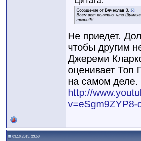
Цитата:
Сообщение от
Вячеслав З.
Всем вот понятно, что Шумахе
точно!!!!
Не приедет. Дол
чтобы другим н
Джереми Кларксс
оценивает Топ 
на самом деле.
http://www.yout
v=eSgm9ZYP8-
03.10.2013, 23:58