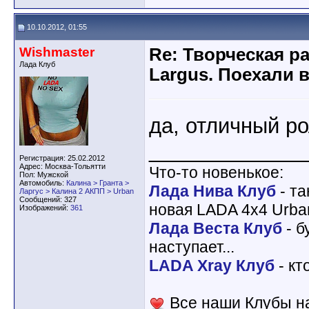
10.10.2012, 01:55
Wishmaster
Re: Творческая р
Лада Клуб
Largus. Поехали 
да, отличный ро
_____________
Регистрация: 25.02.2012
Адрес: Москва-Тольятти
Что-то новенькое:
Пол: Мужской
Автомобиль:
Калина > Гранта >
Лада Нива Клуб
- та
Ларгус > Калина 2 АКПП > Urban
Сообщений: 327
новая LADA 4x4 Urba
Изображений:
361
Лада Веста Клуб
- б
наступает...
LADA Xray Клуб
- кт
Все наши Клубы на