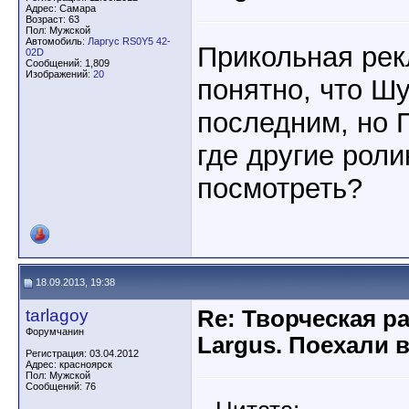
Адрес: Самара
Возраст: 63
Пол: Мужской
Автомобиль:
Ларгус RS0Y5 42-
Прикольная рек
02D
Сообщений: 1,809
Изображений:
20
понятно, что Ш
последним, но 
где другие роли
посмотреть?
18.09.2013, 19:38
tarlagoy
Re: Творческая р
Форумчанин
Largus. Поехали 
Регистрация: 03.04.2012
Адрес: красноярск
Пол: Мужской
Сообщений: 76