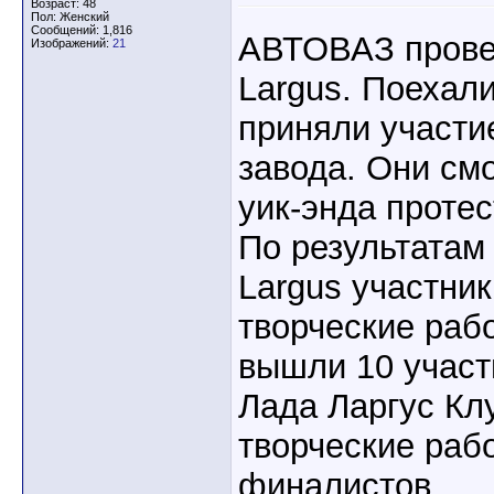
Возраст: 48
Пол: Женский
Сообщений: 1,816
АВТОВАЗ прове
Изображений:
21
Largus. Поехали
приняли участи
завода. Они смо
уик-энда протес
По результатам
Largus участни
творческие раб
вышли 10 учас
Лада Ларгус Кл
творческие раб
финалистов.