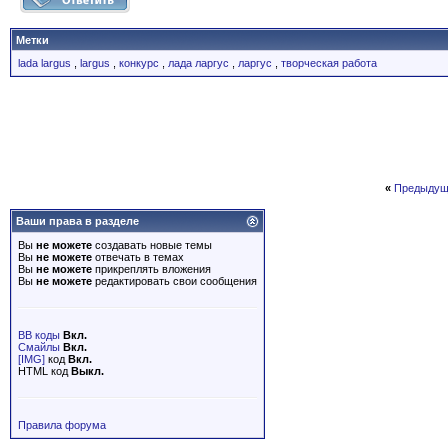
Метки
lada largus
,
largus
,
конкурс
,
лада ларгус
,
ларгус
,
творческая работа
«
Предыдущ
Ваши права в разделе
Вы
не можете
создавать новые темы
Вы
не можете
отвечать в темах
Вы
не можете
прикреплять вложения
Вы
не можете
редактировать свои сообщения
BB коды
Вкл.
Смайлы
Вкл.
[IMG]
код
Вкл.
HTML код
Выкл.
Правила форума