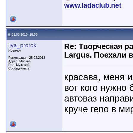
www.ladaclub.net
01.03.2013, 18:33
ilya_prorok
Re: Творческая р
Новичок
Largus. Поехали 
Регистрация: 25.02.2013
Адрес: Москва
Пол: Мужской
Сообщений: 2
красава, меня 
вот кого нужно 
автоваз направ
круче reno в ми