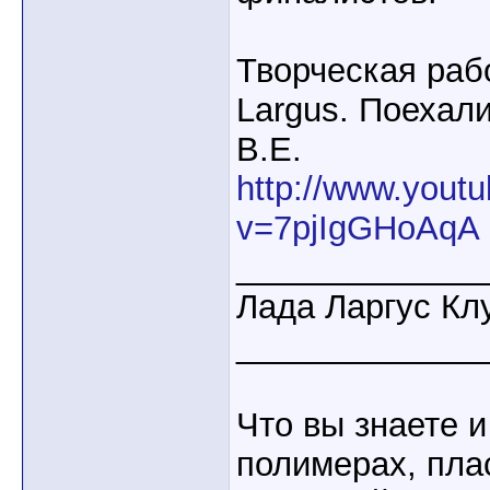
Творческая раб
Largus. Поехал
В.Е.
http://www.yout
v=7pjIgGHoAqA
_____________
Лада Ларгус Кл
_____________
Что вы знаете и
полимерах, пла