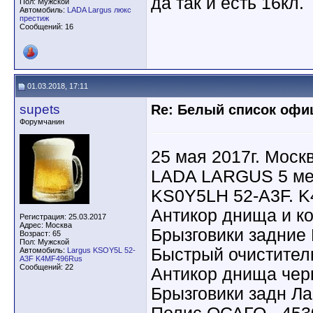
да так и есть 16кл.
Пол: Мужской
Автомобиль:
LADA Largus люкс
престиж
Сообщений: 16
01.03.2018, 17:11
supets
Re: Белый список оф
Форумчанин
25 мая 2017г. Моск
LADA LARGUS 5 мес
KS0Y5LH 52-A3F. K
Антикор днища и кол
Регистрация: 25.03.2017
Адрес: Москва
Брызговики задние 
Возраст: 65
Пол: Мужской
Быстрый очиститель 
Автомобиль:
Largus KSOY5L 52-
A3F K4MF496Rus
Сообщений: 22
Антикор днища черн
Брызговики задн Лар