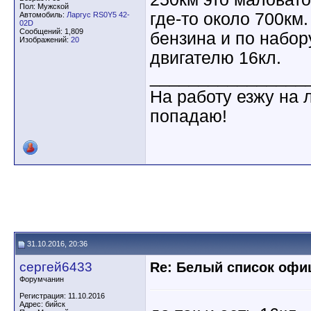
Пол: Мужской
где-то около 700км
Автомобиль:
Ларгус RS0Y5 42-
02D
Сообщений: 1,809
бензина и по набор
Изображений:
20
двигателю 16кл.
________________
На работу езжу на 
попадаю!
31.10.2016, 20:36
сергей6433
Re: Белый список оф
Форумчанин
Регистрация: 11.10.2016
Адрес: бийск