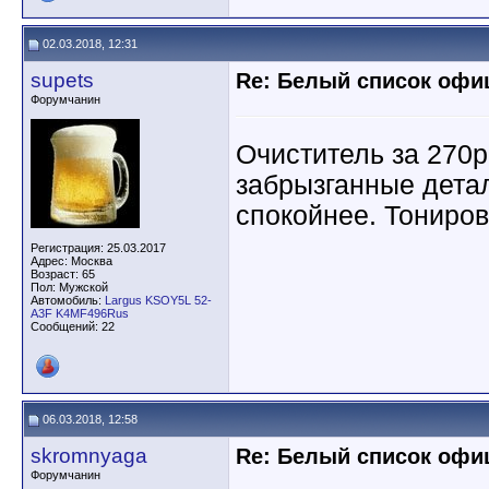
02.03.2018, 12:31
supets
Re: Белый список оф
Форумчанин
Очиститель за 270р
забрызганные дета
спокойнее. Тониров
Регистрация: 25.03.2017
Адрес: Москва
Возраст: 65
Пол: Мужской
Автомобиль:
Largus KSOY5L 52-
A3F K4MF496Rus
Сообщений: 22
06.03.2018, 12:58
skromnyaga
Re: Белый список оф
Форумчанин