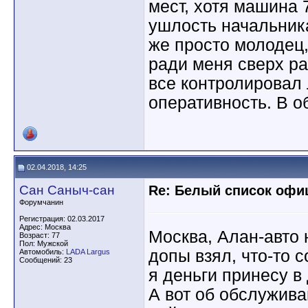
мест, хотя машина 
ушлость начальник
же просто молодец
ради меня сверх ра
все контролировал 
оперативность. В о
02.04.2018, 14:25
Сан Саныч-сан
Re: Белый список оф
Форумчанин
Регистрация: 02.03.2017
Адрес: Москва
Москва, Алан-авто 
Возраст: 77
Пол: Мужской
допы взял, что-то с
Автомобиль:
LADA Largus
Сообщений: 23
я деньги принесу в
А вот об обслужива