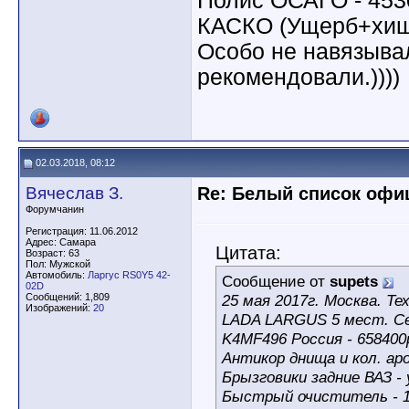
Полис ОСАГО - 453
КАСКО (Ущерб+хище
Особо не навязыва
рекомендовали.))))
02.03.2018, 08:12
Вячеслав З.
Re: Белый список оф
Форумчанин
Регистрация: 11.06.2012
Адрес: Самара
Цитата:
Возраст: 63
Пол: Мужской
Автомобиль:
Ларгус RS0Y5 42-
Сообщение от
supets
02D
Сообщений: 1,809
25 мая 2017г. Москва. Те
Изображений:
20
LADA LARGUS 5 мест. Се
K4MF496 Россия - 658400
Антикор днища и кол. аро
Брызговики задние ВАЗ -
Быстрый очиститель - 1,