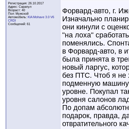
Регистрация: 26.10.2017
Адрес: Сарапул
Форвард-авто, г. Иж
Возраст: 40
Пол: Мужской
Изначально планир
Автомобиль:
KIA Mohave 3.0 V6
CRDI
Сообщений: 61
они кинули с оценк
"на лоха" сработат
поменялись. Спонта
в Форвард-авто, в и
была принята в тр
новый ларгус, кото
без ПТС. Чтоб я не
подменную машину
уровне. Покупал та
уровня салонов лад
По допам абсолютно
подарок, правда, д
отвратительного ка