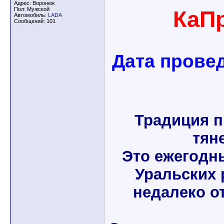
Адрес: Воронеж
Пол: Мужской
КаП
Автомобиль:
LADA
Сообщений: 101
Дата провед
Традиция 
тяне
Это ежегодн
Уральских 
недалеко от