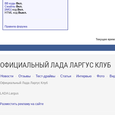
BB коды
Вкл.
Смайлы
Вкл.
[IMG]
код
Вкл.
HTML код
Выкл.
Правила форума
Текущее врем
ОФИЦИАЛЬНЫЙ ЛАДА ЛАРГУС КЛУБ
Новости
·
Отзывы
·
Тест-драйвы
·
Статьи
·
Интервью
·
Фото
·
Ви
Официальный Лада Ларгус Клуб
LADA Largus
Разместить рекламу на сайте