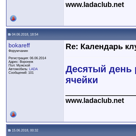
www.ladaclub.net
04.06.2018, 18:54
bokareff
Re: Календарь кл
Форумчанин
Регистрация: 06.06.2014
Адрес: Воронеж
Пол: Мужской
Десятый день
Автомобиль:
LADA
Сообщений: 101
ячейки
_____________
www.ladaclub.net
15.06.2018, 00:32