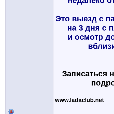
недалеко от
Это выезд с п
на 3 дня с 
и осмотр д
вблизи
Записаться н
подр
_____________
www.ladaclub.net