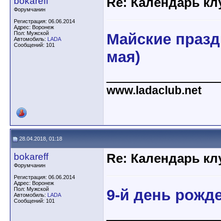
bokareff
Re: Календарь кл
Форумчанин
Регистрация: 06.06.2014
Адрес: Воронеж
Пол: Мужской
Майские праздн
Автомобиль:
LADA
Сообщений: 101
мая)
_____________
www.ladaclub.net
28.04.2018, 01:18
bokareff
Re: Календарь кл
Форумчанин
Регистрация: 06.06.2014
Адрес: Воронеж
Пол: Мужской
9-й день рожд
Автомобиль:
LADA
Сообщений: 101
_____________