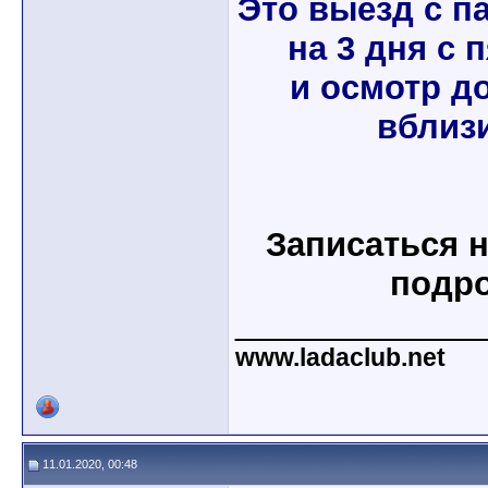
Это выезд с п
на 3 дня с 
и осмотр д
вблизи
Записаться н
подр
_____________
www.ladaclub.net
11.01.2020, 00:48