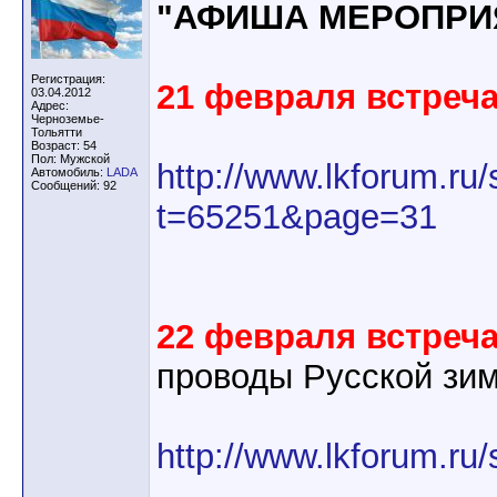
"АФИША МЕРОПРИ
Регистрация:
21 февраля встреча
03.04.2012
Адрес:
Черноземье-
Тольятти
Возраст: 54
Пол: Мужской
http://www.lkforum.ru
Автомобиль:
LADA
Сообщений: 92
t=65251&page=31
22 февраля встреч
проводы Русской зи
http://www.lkforum.r