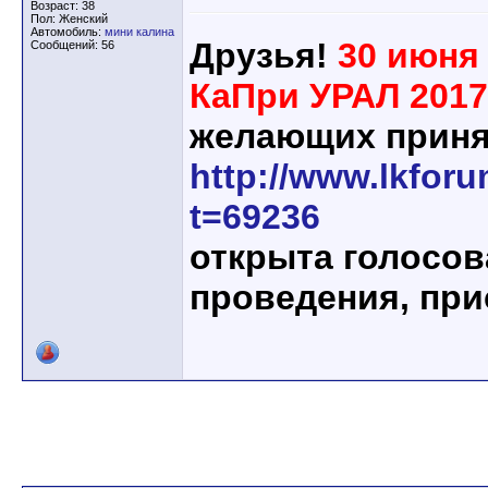
Возраст: 38
Пол: Женский
Автомобиль:
мини калина
Друзья!
30 июня 
Сообщений: 56
КаПри УРАЛ 2017
желающих приня
http://www.lkfor
t=69236
открыта голосов
проведения, при