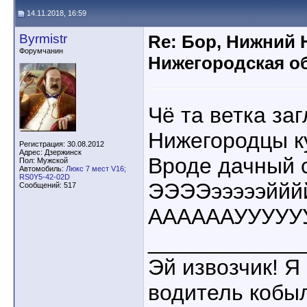
14.11.2018, 16:59
Byrmistr
Re: Бор, Нижний 
Форумчанин
Нижегородская об
Чё та ветка за
Нижегородцы к
Регистрация: 30.08.2012
Адрес: Дзержинск
Вроде дачный с
Пол: Мужской
Автомобиль:
Люкс 7 мест V16;
RS0Y5-42-02D
ЭЭЭЭэээээййй
Сообщений: 517
ААААААУУУУУУ
____________
Эй извозчик! Я 
водитель кобы