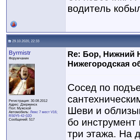
водитель кобы
29.10.2020, 22:33
Byrmistr
Re: Бор, Нижний 
Форумчанин
Нижегородская об
Сосед по подъе
сантехническим
Регистрация: 30.08.2012
Адрес: Дзержинск
Шеви и облизы
Пол: Мужской
Автомобиль:
Люкс 7 мест V16;
RS0Y5-42-02D
бо инструмент 
Сообщений: 517
три этажа. На 