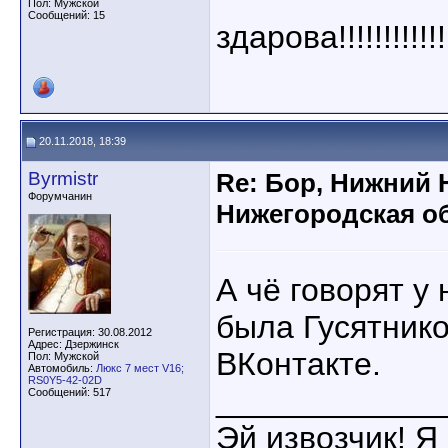
Пол: Мужской
Сообщений: 15
здарова!!!!!!!!!!!!
20.11.2018, 18:39
Byrmistr
Re: Бор, Нижний 
Форумчанин
Нижегородская об
А чё говорят у
была Гусятнико
Регистрация: 30.08.2012
Адрес: Дзержинск
ВКонтакте.
Пол: Мужской
Автомобиль:
Люкс 7 мест V16;
RS0Y5-42-02D
____________
Сообщений: 517
Эй извозчик! Я 