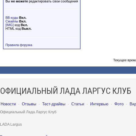
Вы
не можете
редактировать свои сообщения
BB коды
Вкл.
Смайлы
Вкл.
[IMG]
код
Вкл.
HTML код
Выкл.
Правила форума
Текущее врем
ОФИЦИАЛЬНЫЙ ЛАДА ЛАРГУС КЛУБ
Новости
·
Отзывы
·
Тест-драйвы
·
Статьи
·
Интервью
·
Фото
·
Ви
Официальный Лада Ларгус Клуб
LADA Largus