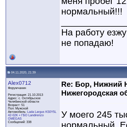
меня пробег 12
нормальный!!!
____________
На работу езжу
не попадаю!
04.11.2020, 21:39
Alex0712
Re: Бор, Нижний 
Форумчанин
Нижегородская об
Регистрация: 21.10.2013
Адрес: с. Октябрьское
Челябинской области
Возраст: 51
Пол: Мужской
У моего 245 ты
Автомобиль:
Lada Largus KS0Y5L
42-02K + ГБО Landirenzo
OMEGAS
нормальный. Ес
Сообщений: 338