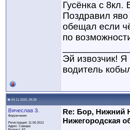
Гусёнка с 8кл. 
Поздравил яво
обещал если ч
по возможност
____________
Эй извозчик! Я 
водитель кобы
04.11.2020, 09:28
Вячеслав З.
Re: Бор, Нижний 
Форумчанин
Нижегородская об
Регистрация: 11.06.2012
Адрес: Самара
Возраст: 63