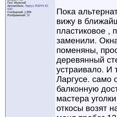
Пол: Мужской
Автомобиль:
Ларгус RS0Y5 42-
Пока альтернат
02D
Сообщений: 1,809
Изображений:
20
вижу в ближай
пластиковое , 
заменили. Окна
поменяны, про
деревянный сте
устраивало. И 
Ларгусе. само 
балконную дост
мастера уголки
откосы возят н