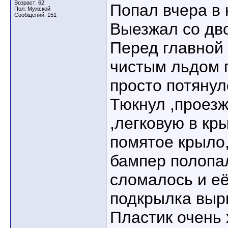
Возраст: 62
Попал вчера в
Пол: Мужской
Сообщений: 151
Выезжал со дво
Перед главной 
чистым льдом 
просто потянул
Тюкнул ,проез
,легковую в кр
помятое крыло,
бампер полопа
сломалось и её
подкрылка выр
Пластик очень 