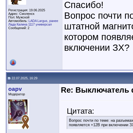
Спасибо!
Регистрация: 19.06.2025
Вопрос почти п
Адрес: Смоленск
Пол: Мужской
Автомобиль:
LADA Largus, ранее
штатной магнито
Лада Калина 1117 универсал
Сообщений: 2
котором появля
включении ЗХ?
22.07.2025, 16:29
oapv
Re: Выключатель 
Модератор
Цитата:
Вопрос почти по теме: на разъемах
появляется +12В при включении З