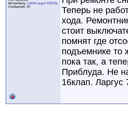
Автомобиль:
LADA Largus RS0Y5L
Сообщений: 29
Теперь не рабо
хода. Ремонтник
стоит выключат
помнят где отсо
подъемнике то 
пока так, а теп
Приблуда. Не н
16клап. Ларгус 