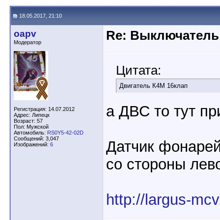
18.05.2017, 21:10
oapv
Re: Выключатель 
Модератор
Цитата:
Двигатель К4М 16клап
а ДВС то тут п
Регистрация: 14.07.2012
Адрес: Липецк
Возраст: 57
Пол: Мужской
Автомобиль:
RS0Y5-42-02D
Сообщений: 3,047
Датчик фонарей
Изображений:
6
со стороны лев
http://largus-mcv