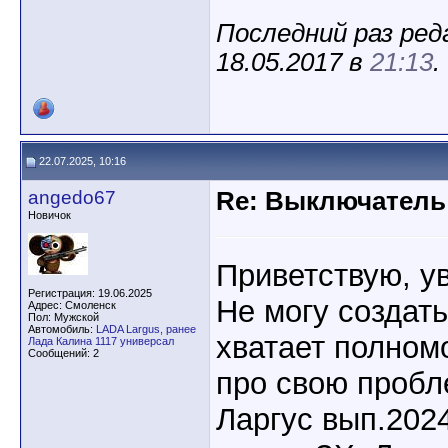
Последний раз ред
18.05.2017 в
21:13
.
22.07.2025, 10:16
angedo67
Re: Выключатель 
Новичок
Приветствую, у
Регистрация: 19.06.2025
Не могу создать
Адрес: Смоленск
Пол: Мужской
Автомобиль:
LADA Largus, ранее
хватает полном
Лада Калина 1117 универсал
Сообщений: 2
про свою пробл
Ларгус вып.2024