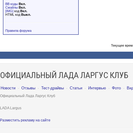
BB коды
Вкл.
Смайлы
Вкл.
[IMG]
код
Вкл.
HTML код
Выкл.
Правила форума
Текущее врем
ОФИЦИАЛЬНЫЙ ЛАДА ЛАРГУС КЛУБ
Новости
·
Отзывы
·
Тест-драйвы
·
Статьи
·
Интервью
·
Фото
·
Ви
Официальный Лада Ларгус Клуб
LADA Largus
Разместить рекламу на сайте